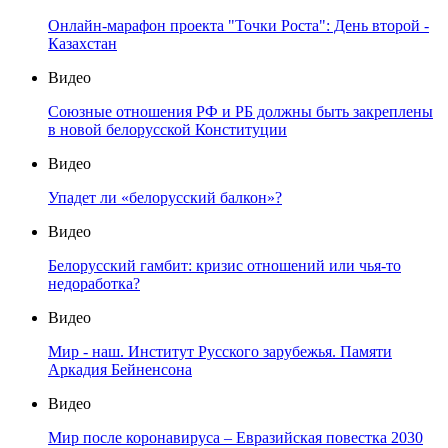
Онлайн-марафон проекта "Точки Роста": День второй -
Казахстан
Видео
Союзные отношения РФ и РБ должны быть закреплены
в новой белорусской Конституции
Видео
Упадет ли «белорусский балкон»?
Видео
Белорусский гамбит: кризис отношений или чья-то
недоработка?
Видео
Мир - наш. Институт Русского зарубежья. Памяти
Аркадия Бейненсона
Видео
Мир после коронавируса – Евразийская повестка 2030