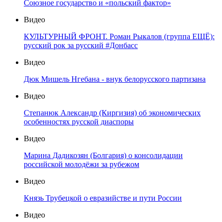
Союзное государство и «польский фактор»
Видео
КУЛЬТУРНЫЙ ФРОНТ. Роман Рыкалов (группа ЕЩЁ):
русский рок за русский #Донбасс
Видео
Дюк Мишель Нгебана - внук белорусского партизана
Видео
Степанюк Александр (Киргизия) об экономических
особенностях русской диаспоры
Видео
Марина Дадикозян (Болгария) о консолидации
российской молодёжи за рубежом
Видео
Князь Трубецкой о евразийстве и пути России
Видео