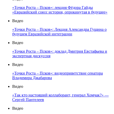
«Точки Роста – Псков»: лекция Фёдора Гайды
«Евразийский союз: история, опрокинутая в будущее»
Видео
«Точки Роста – Псков»: Лекция Александра Гущина о
будущем Евразийской интеграции
Видео
«Точки Роста – Псков»: доклад Дмитрия Евстафьева и
экспертная дискуссия
Видео
«Точки Роста – Псков»: видеоприветствие сенатора
Владимира Джабарова
Видео
«Так кто настоящий коллаборант, генерал Хомчак?» —
Сергей Пантелеев
Видео