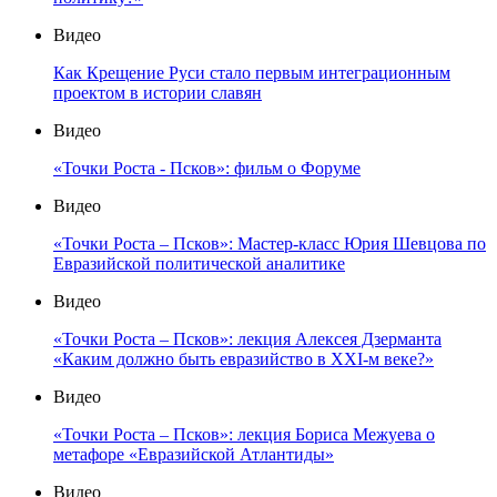
Видео
Как Крещение Руси стало первым интеграционным
проектом в истории славян
Видео
«Точки Роста - Псков»: фильм о Форуме
Видео
«Точки Роста – Псков»: Мастер-класс Юрия Шевцова по
Евразийской политической аналитике
Видео
«Точки Роста – Псков»: лекция Алексея Дзерманта
«Каким должно быть евразийство в XXI-м веке?»
Видео
«Точки Роста – Псков»: лекция Бориса Межуева о
метафоре «Евразийской Атлантиды»
Видео