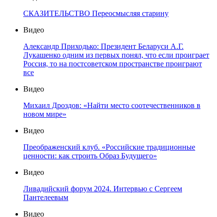
СКАЗИТЕЛЬСТВО Переосмысляя старину
Видео
Александр Приходько: Президент Беларуси А.Г.
Лукашенко одним из первых понял, что если проиграет
Россия, то на постсоветском пространстве проиграют
все
Видео
Михаил Дроздов: «Найти место соотечественников в
новом мире»
Видео
Преображенский клуб. «Российские традиционные
ценности: как строить Образ Будущего»
Видео
Ливадийский форум 2024. Интервью с Сергеем
Пантелеевым
Видео