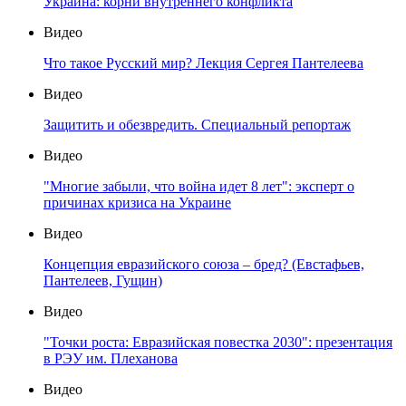
Украина: корни внутреннего конфликта
Видео
Что такое Русский мир? Лекция Сергея Пантелеева
Видео
Защитить и обезвредить. Специальный репортаж
Видео
"Многие забыли, что война идет 8 лет": эксперт о
причинах кризиса на Украине
Видео
Концепция евразийского союза – бред? (Евстафьев,
Пантелеев, Гущин)
Видео
"Точки роста: Евразийская повестка 2030": презентация
в РЭУ им. Плеханова
Видео