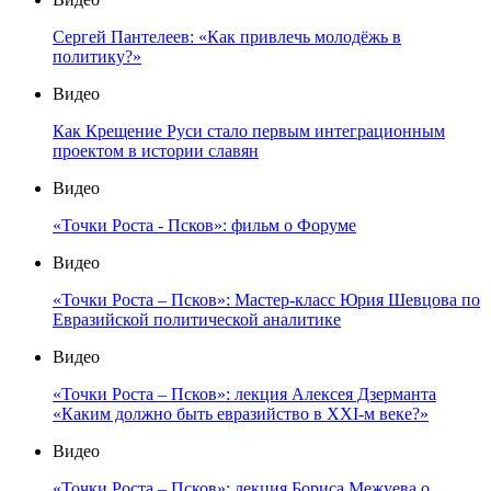
Сергей Пантелеев: «Как привлечь молодёжь в
политику?»
Видео
Как Крещение Руси стало первым интеграционным
проектом в истории славян
Видео
«Точки Роста - Псков»: фильм о Форуме
Видео
«Точки Роста – Псков»: Мастер-класс Юрия Шевцова по
Евразийской политической аналитике
Видео
«Точки Роста – Псков»: лекция Алексея Дзерманта
«Каким должно быть евразийство в XXI-м веке?»
Видео
«Точки Роста – Псков»: лекция Бориса Межуева о