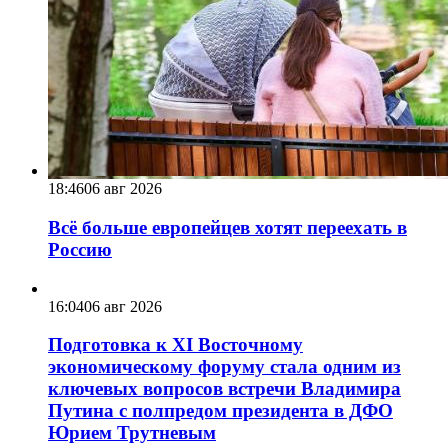
18:46
06 авг 2026
Всё больше европейцев хотят переехать в
Россию
16:04
06 авг 2026
Подготовка к XI Восточному
экономическому форуму стала одним из
ключевых вопросов встречи Владимира
Путина с полпредом президента в ДФО
Юрием Трутневым