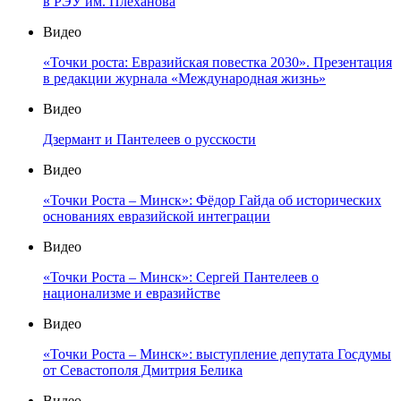
в РЭУ им. Плеханова
Видео
«Точки роста: Евразийская повестка 2030». Презентация
в редакции журнала «Международная жизнь»
Видео
Дзермант и Пантелеев о русскости
Видео
«Точки Роста – Минск»: Фёдор Гайда об исторических
основаниях евразийской интеграции
Видео
«Точки Роста – Минск»: Сергей Пантелеев о
национализме и евразийстве
Видео
«Точки Роста – Минск»: выступление депутата Госдумы
от Севастополя Дмитрия Белика
Видео