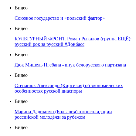
Видео
Союзное государство и «польский фактор»
Видео
КУЛЬТУРНЫЙ ФРОНТ. Роман Рыкалов (группа ЕЩЁ):
русский рок за русский #Донбасс
Видео
Дюк Мишель Нгебана - внук белорусского партизана
Видео
Степанюк Александр (Киргизия) об экономических
особенностях русской диаспоры
Видео
Марина Дадикозян (Болгария) о консолидации
российской молодёжи за рубежом
Видео