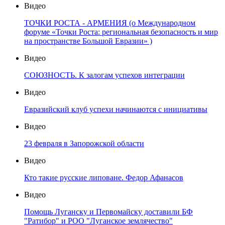
Видео
ТОЧКИ РОСТА - АРМЕНИЯ (о Международном
форуме «Точки Роста: региональная безопасность и мир
на пространстве Большой Евразии» )
Видео
СОЮЗНОСТЬ. К залогам успехов интеграции
Видео
Евразийский клуб успехи начинаются с инициативы
Видео
23 февраля в Запорожской области
Видео
Кто такие русские липоване. Федор Афанасов
Видео
Помощь Луганску и Первомайску доставили БФ
"Ратибор" и РОО "Луганское землячество"