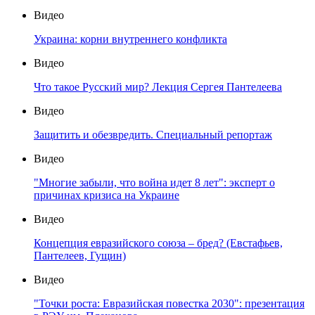
Видео
Украина: корни внутреннего конфликта
Видео
Что такое Русский мир? Лекция Сергея Пантелеева
Видео
Защитить и обезвредить. Специальный репортаж
Видео
"Многие забыли, что война идет 8 лет": эксперт о
причинах кризиса на Украине
Видео
Концепция евразийского союза – бред? (Евстафьев,
Пантелеев, Гущин)
Видео
"Точки роста: Евразийская повестка 2030": презентация