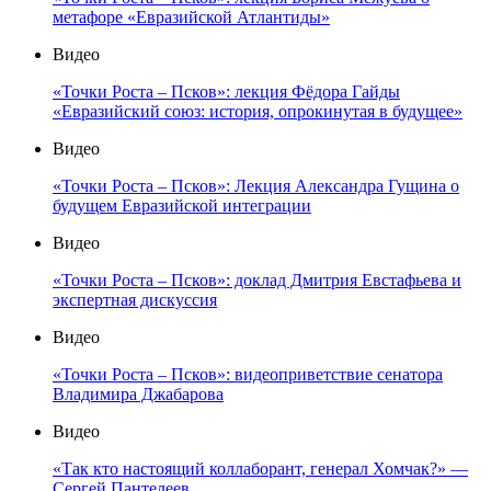
метафоре «Евразийской Атлантиды»
Видео
«Точки Роста – Псков»: лекция Фёдора Гайды
«Евразийский союз: история, опрокинутая в будущее»
Видео
«Точки Роста – Псков»: Лекция Александра Гущина о
будущем Евразийской интеграции
Видео
«Точки Роста – Псков»: доклад Дмитрия Евстафьева и
экспертная дискуссия
Видео
«Точки Роста – Псков»: видеоприветствие сенатора
Владимира Джабарова
Видео
«Так кто настоящий коллаборант, генерал Хомчак?» —
Сергей Пантелеев