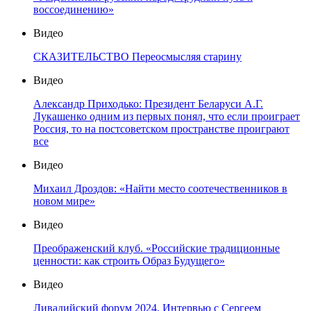
воссоединению»
Видео
СКАЗИТЕЛЬСТВО Переосмысляя старину
Видео
Александр Приходько: Президент Беларуси А.Г.
Лукашенко одним из первых понял, что если проиграет
Россия, то на постсоветском пространстве проиграют
все
Видео
Михаил Дроздов: «Найти место соотечественников в
новом мире»
Видео
Преображенский клуб. «Российские традиционные
ценности: как строить Образ Будущего»
Видео
Ливадийский форум 2024. Интервью с Сергеем