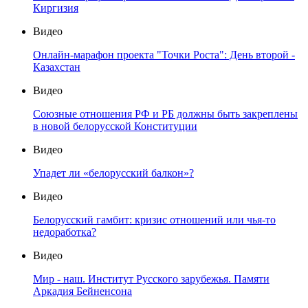
Киргизия
Видео
Онлайн-марафон проекта "Точки Роста": День второй -
Казахстан
Видео
Союзные отношения РФ и РБ должны быть закреплены
в новой белорусской Конституции
Видео
Упадет ли «белорусский балкон»?
Видео
Белорусский гамбит: кризис отношений или чья-то
недоработка?
Видео
Мир - наш. Институт Русского зарубежья. Памяти
Аркадия Бейненсона