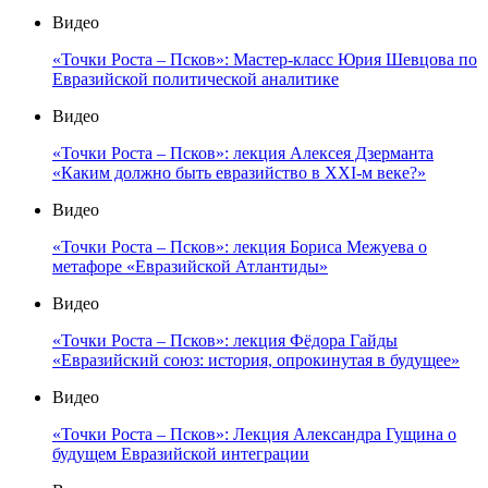
Видео
«Точки Роста – Псков»: Мастер-класс Юрия Шевцова по
Евразийской политической аналитике
Видео
«Точки Роста – Псков»: лекция Алексея Дзерманта
«Каким должно быть евразийство в XXI-м веке?»
Видео
«Точки Роста – Псков»: лекция Бориса Межуева о
метафоре «Евразийской Атлантиды»
Видео
«Точки Роста – Псков»: лекция Фёдора Гайды
«Евразийский союз: история, опрокинутая в будущее»
Видео
«Точки Роста – Псков»: Лекция Александра Гущина о
будущем Евразийской интеграции