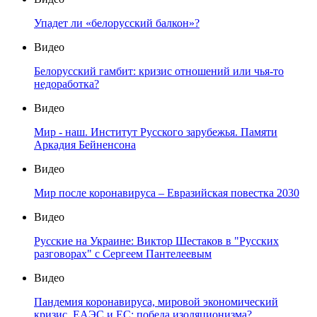
Упадет ли «белорусский балкон»?
Видео
Белорусский гамбит: кризис отношений или чья-то
недоработка?
Видео
Мир - наш. Институт Русского зарубежья. Памяти
Аркадия Бейненсона
Видео
Мир после коронавируса – Евразийская повестка 2030
Видео
Русские на Украине: Виктор Шестаков в "Русских
разговорах" с Сергеем Пантелеевым
Видео
Пандемия коронавируса, мировой экономический
кризис, ЕАЭС и ЕС: победа изоляционизма?