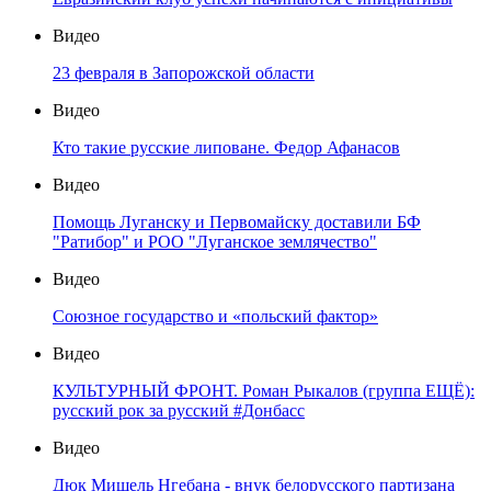
Видео
23 февраля в Запорожской области
Видео
Кто такие русские липоване. Федор Афанасов
Видео
Помощь Луганску и Первомайску доставили БФ
"Ратибор" и РОО "Луганское землячество"
Видео
Союзное государство и «польский фактор»
Видео
КУЛЬТУРНЫЙ ФРОНТ. Роман Рыкалов (группа ЕЩЁ):
русский рок за русский #Донбасс
Видео
Дюк Мишель Нгебана - внук белорусского партизана