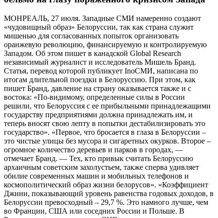
МОНРЕАЛЬ, 27 июля. Западные СМИ намеренно создают
«чудовищный образ» Белоруссии, так как страна служит
мишенью для согласованных попыток организовать
оранжевую революцию, финансируемую и контролируемую
Западом. Об этом пишет в канадской Global Research
независимый журналист и исследователь Мишель Бранд.
Статья, перевод которой публикует InoСМИ, написана по
итогам длительной поездки в Белоруссию. При этом, как
пишет Бранд, давление на страну оказывается также и с
востока: «По-видимому, определенные силы в России
решили, что Белоруссия с ее прибыльными принадлежащими
государству предприятиями должна принадлежать им, и
теперь вносят свою лепту в попытки дестабилизировать это
государство». «Первое, что бросается в глаза в Белоруссии –
это чистые улицы без мусора и сигаретных окурков. Второе –
огромное количество деревьев и парков в городах, —
отмечает Бранд. — Тех, кто привык считать Белоруссию
архаичным советским захолустьем, также сперва удивляет
обилие современных машин и мобильных телефонов и
космополитический образ жизни белорусов». «Коэффициент
Джини, показывающий уровень равенства годовых доходов, в
Белоруссии превосходный – 29,7 %. Это намного лучше, чем
во Франции, США или соседних России и Польше. В