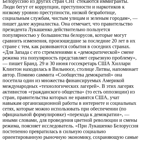
Белоруссию из других стран СНГ стекаются иммигранты.
Люди бегут от коррупции, преступности и наркотиков к
низкому уровню преступности, низкой безработице,
социальным службам, чистым улицам и зеленым городам», —
пишет далее журналистка. Она отмечает, что правительство
президента Лукашенко действительно пользуется
популярностью у большинства белорусов, которые могут
сравнить изменения, произошедшие за последние 20 лет в их
стране с тем, как развиваются события в соседних странах.
«Для Запада с его стремлениями к «демократической» смене
режима эта популярность представляет серьезную проблему»,
— пишет Бранд. 29 и 30 июня госсекретарь США Хиллари
Клинтон находилась в Вильнюсе, столице Литвы, напоминает
автор. Помимо саммита «Сообщества демократий» она
посетила один из множества финансируемых Америкой
международных «технологических лагерей». В этих лагерях
активистов «гражданского общества» (то есть оппозиции) из
стран, правительства которых не нравятся США, учат
навыкам организационной работы в интернете и социальных
сетях, которые можно использовать при обеспечении (по
официальной формулировке) «перехода к демократии», —
иными словами, для проведения цветной революции и смены
режима, поясняет исследователь. «При Лукашенко Белоруссия
постепенно превратилась в сильную социально
ориентированную рыночную экономику, сохраняющую самые