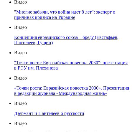
Видео
"Многие забыли, что война идет 8 лет": эксперт о
причинах кризиса на Украине
Видео
Концепция евразийского союза – бред? (Евстафьев,
Пантелеев, Гущин)
Видео
"Точки роста: Евразийская повестка 2030": презентация
в РЭУ им. Плеханова
Видео
«Точки роста: Евразийская повестка 2030». Презентация
в редакции журнала «Международная жизнь»
Видео
Дзермант и Пантелеев о русскости
Видео