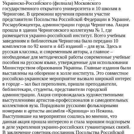
Украинско-Российского (филиала) Московского
государственного открытого университета и 10 школам в
Чернигове. В церемонии вручения приняли участие
представители Посольства Российской Федерации в Украине,
Росзарубежцентра, администрации города Чернигова. Акция
прошла в здании Черниговского коллегиума № 1, где
размещается украино-российский институт. Всего учебным
заведениям и библиотекам Чернигова было передано 10
комплектов по 92 книги и 445 изданий – для вуза. Здесь и
русская классика, и современным авторы, а главное –
необходимые для методической работы современные учебные
пособия на русском языке, утвержденные для использования
Министерством образования Украины. Главные издания были
выставлены на обозрение в холле института. Это совместное
российско-украинское мероприятие вызвало широкий интерес
в городе – зал был переполнен, пришли преподаватели,
библиотекари, студенты, представители городской
администрации. Акция сопровождалась художественными
выступлениями артистов-профессионалов и самодеятельных
коллективов вуза. Порадовали русскими фольклорными
номерами и артисты ансамбля «Криница» из Нежина.
Выступившие на мероприятии сошлись во мнении, что
данная акция прошла интересно и стала хорошим подспорьем
в деле укрепления украино-российских гуманитарных связей.
В заключение советник-посланник Посольства Российской