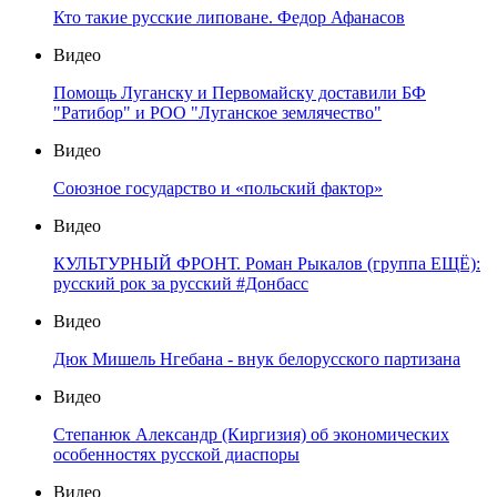
Кто такие русские липоване. Федор Афанасов
Видео
Помощь Луганску и Первомайску доставили БФ
"Ратибор" и РОО "Луганское землячество"
Видео
Союзное государство и «польский фактор»
Видео
КУЛЬТУРНЫЙ ФРОНТ. Роман Рыкалов (группа ЕЩЁ):
русский рок за русский #Донбасс
Видео
Дюк Мишель Нгебана - внук белорусского партизана
Видео
Степанюк Александр (Киргизия) об экономических
особенностях русской диаспоры
Видео