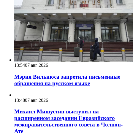
13:54
07 авг 2026
Мэрия Вильнюса запретила письменные
обращения на русском языке
13:48
07 авг 2026
Михаил Мишустин выступил на
расширенном заседании Евразийского
межправительственного совета в Чолпон-
Ате