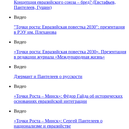
Концепция евразийского союза – бред? (Евстафьев,
Пантелеев, Гущин)
Видео
"Точки роста: Евразийская повестка 2030": презентация
в РЭУ им. Плеханова
Видео
«Точки роста: Евразийская повестка 2030». Презентация
в редакции журнала «Международная жизнь»
Видео
Дзермант и Пантелеев о русскости
Видео
«Точки Роста – Минск»: Фёдор Гайда об исторических
основаниях евразийской интеграции
Видео
«Точки Роста – Минск»: Сергей Пантелеев о
национализме и евразийстве