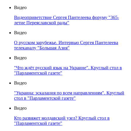
Видео
Видеоприветствие Сергея Пантелеева форуму "365-
летие Переяславской рады"
Видео
О русском зарубежье. Интервью Сергея Пантелеева
телеканалу "Большая Азия"
Видео
"Что ждёт русский язык на Украине". Круглый стол в
"Парламентской газете"
Видео
"Украина: эскалация по всем направлениям". Круглый
стол в "Парламентской газете"
Видео
Кто развяжет молдавский узел? Круглый стол в
"Парламентской газете"