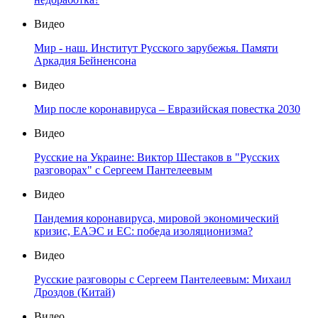
Видео
Мир - наш. Институт Русского зарубежья. Памяти
Аркадия Бейненсона
Видео
Мир после коронавируса – Евразийская повестка 2030
Видео
Русские на Украине: Виктор Шестаков в "Русских
разговорах" с Сергеем Пантелеевым
Видео
Пандемия коронавируса, мировой экономический
кризис, ЕАЭС и ЕС: победа изоляционизма?
Видео
Русские разговоры с Сергеем Пантелеевым: Михаил
Дроздов (Китай)
Видео