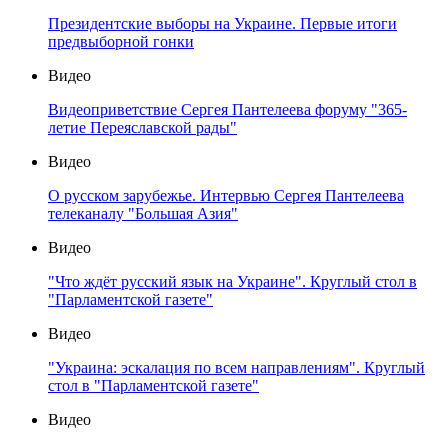
Президентские выборы на Украине. Первые итоги
предвыборной гонки
Видео
Видеоприветствие Сергея Пантелеева форуму "365-
летие Переяславской рады"
Видео
О русском зарубежье. Интервью Сергея Пантелеева
телеканалу "Большая Азия"
Видео
"Что ждёт русский язык на Украине". Круглый стол в
"Парламентской газете"
Видео
"Украина: эскалация по всем направлениям". Круглый
стол в "Парламентской газете"
Видео