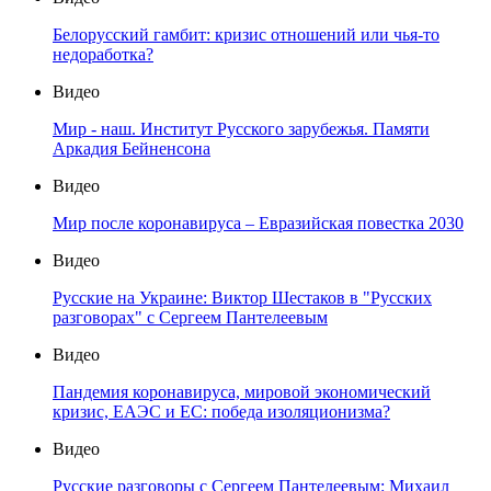
Белорусский гамбит: кризис отношений или чья-то
недоработка?
Видео
Мир - наш. Институт Русского зарубежья. Памяти
Аркадия Бейненсона
Видео
Мир после коронавируса – Евразийская повестка 2030
Видео
Русские на Украине: Виктор Шестаков в "Русских
разговорах" с Сергеем Пантелеевым
Видео
Пандемия коронавируса, мировой экономический
кризис, ЕАЭС и ЕС: победа изоляционизма?
Видео
Русские разговоры с Сергеем Пантелеевым: Михаил