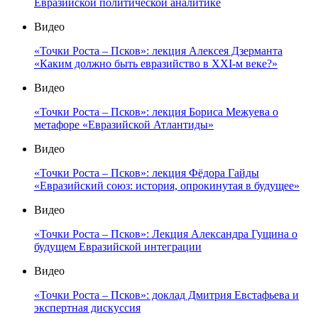
Евразийской политической аналитике
Видео
«Точки Роста – Псков»: лекция Алексея Дзерманта
«Каким должно быть евразийство в XXI-м веке?»
Видео
«Точки Роста – Псков»: лекция Бориса Межуева о
метафоре «Евразийской Атлантиды»
Видео
«Точки Роста – Псков»: лекция Фёдора Гайды
«Евразийский союз: история, опрокинутая в будущее»
Видео
«Точки Роста – Псков»: Лекция Александра Гущина о
будущем Евразийской интеграции
Видео
«Точки Роста – Псков»: доклад Дмитрия Евстафьева и
экспертная дискуссия