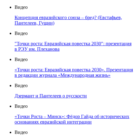
Видео
Концепция евразийского союза – бред? (Евстафьев,
Пантелеев, Гущин)
Видео
"Точки роста: Евразийская повестка 2030": презентация
в РЭУ им. Плеханова
Видео
«Точки роста: Евразийская повестка 2030». Презентация
в редакции журнала «Международная жизнь»
Видео
Дзермант и Пантелеев о русскости
Видео
«Точки Роста – Минск»: Фёдор Гайда об исторических
основаниях евразийской интеграции
Видео