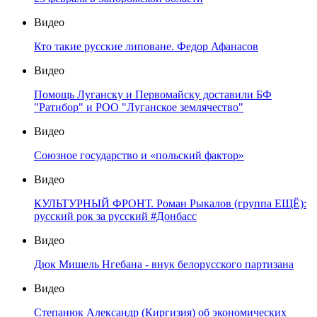
Видео
Кто такие русские липоване. Федор Афанасов
Видео
Помощь Луганску и Первомайску доставили БФ
"Ратибор" и РОО "Луганское землячество"
Видео
Союзное государство и «польский фактор»
Видео
КУЛЬТУРНЫЙ ФРОНТ. Роман Рыкалов (группа ЕЩЁ):
русский рок за русский #Донбасс
Видео
Дюк Мишель Нгебана - внук белорусского партизана
Видео
Степанюк Александр (Киргизия) об экономических