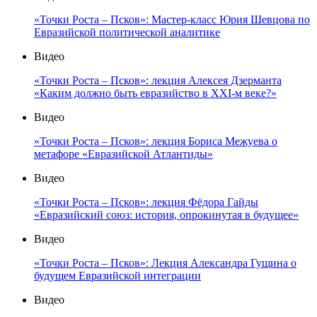
«Точки Роста – Псков»: Мастер-класс Юрия Шевцова по
Евразийской политической аналитике
Видео
«Точки Роста – Псков»: лекция Алексея Дзерманта
«Каким должно быть евразийство в XXI-м веке?»
Видео
«Точки Роста – Псков»: лекция Бориса Межуева о
метафоре «Евразийской Атлантиды»
Видео
«Точки Роста – Псков»: лекция Фёдора Гайды
«Евразийский союз: история, опрокинутая в будущее»
Видео
«Точки Роста – Псков»: Лекция Александра Гущина о
будущем Евразийской интеграции
Видео