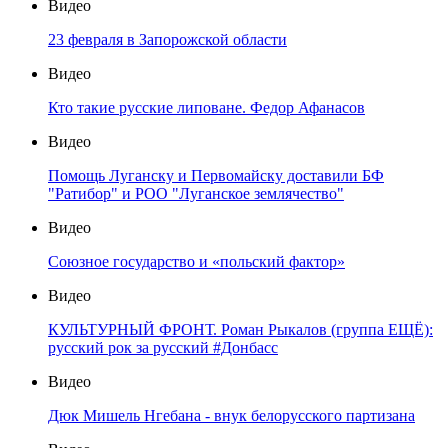
Видео
23 февраля в Запорожской области
Видео
Кто такие русские липоване. Федор Афанасов
Видео
Помощь Луганску и Первомайску доставили БФ
"Ратибор" и РОО "Луганское землячество"
Видео
Союзное государство и «польский фактор»
Видео
КУЛЬТУРНЫЙ ФРОНТ. Роман Рыкалов (группа ЕЩЁ):
русский рок за русский #Донбасс
Видео
Дюк Мишель Нгебана - внук белорусского партизана