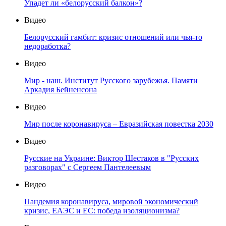
Упадет ли «белорусский балкон»?
Видео
Белорусский гамбит: кризис отношений или чья-то
недоработка?
Видео
Мир - наш. Институт Русского зарубежья. Памяти
Аркадия Бейненсона
Видео
Мир после коронавируса – Евразийская повестка 2030
Видео
Русские на Украине: Виктор Шестаков в "Русских
разговорах" с Сергеем Пантелеевым
Видео
Пандемия коронавируса, мировой экономический
кризис, ЕАЭС и ЕС: победа изоляционизма?