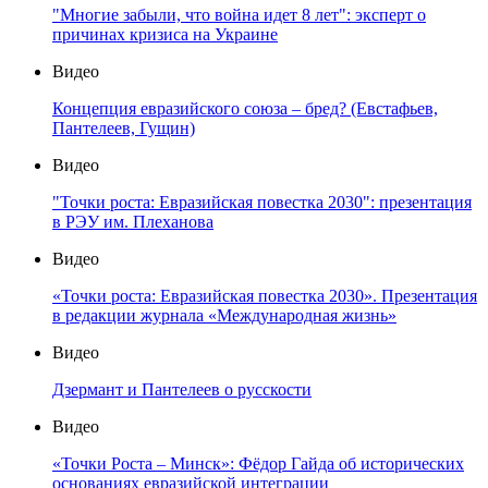
"Многие забыли, что война идет 8 лет": эксперт о
причинах кризиса на Украине
Видео
Концепция евразийского союза – бред? (Евстафьев,
Пантелеев, Гущин)
Видео
"Точки роста: Евразийская повестка 2030": презентация
в РЭУ им. Плеханова
Видео
«Точки роста: Евразийская повестка 2030». Презентация
в редакции журнала «Международная жизнь»
Видео
Дзермант и Пантелеев о русскости
Видео
«Точки Роста – Минск»: Фёдор Гайда об исторических
основаниях евразийской интеграции