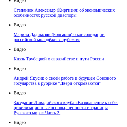
Видео
Степанюк Александр (Киргизия) об экономических
особенностях русской диаспоры
Видео
Марина Дадикозян (Болгария) о консолидации
российской молодёжи за рубежом
Видео
Князь Трубецкой о евразийстве и пути России
Видео
Андрей Якусик о своей работе и будущем Союзного
государства в рубрике "Двери открываются"
Видео
Заседание Ливадийского клуба «Возвращение к себе:
цивилизационные основы, ценности и границы
Русского мира» Часть 2.
Видео