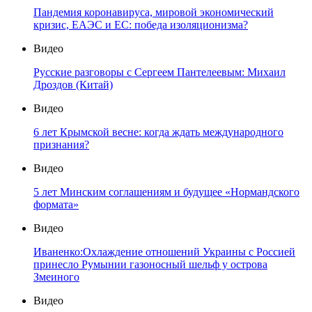
Пандемия коронавируса, мировой экономический
кризис, ЕАЭС и ЕС: победа изоляционизма?
Видео
Русские разговоры с Сергеем Пантелеевым: Михаил
Дроздов (Китай)
Видео
6 лет Крымской весне: когда ждать международного
признания?
Видео
5 лет Минским соглашениям и будущее «Нормандского
формата»
Видео
Иваненко:Охлаждение отношений Украины с Россией
принесло Румынии газоносный шельф у острова
Змеиного
Видео