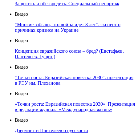
Защитить и обезвредить. Специальный репортаж
Видео
"Многие забыли, что война идет 8 лет": эксперт о
причинах кризиса на Украине
Видео
Концепция евразийского союза – бред? (Евстафьев,
Пантелеев, Гущин)
Видео
"Точки роста: Евразийская повестка 2030": презентация
в РЭУ им. Плеханова
Видео
«Точки роста: Евразийская повестка 2030». Презентация
в редакции журнала «Международная жизнь»
Видео
Дзермант и Пантелеев о русскости