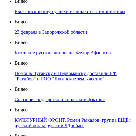
Видео
Евразийский клуб успехи начинаются с инициативы
Видео
23 февраля в Запорожской области
Видео
Кто такие русские липоване. Федор Афанасов
Видео
Помощь Луганску и Первомайску доставили БФ
"Ратибор" и РОО "Луганское землячество"
Видео
Союзное государство и «польский фактор»
Видео
КУЛЬТУРНЫЙ ФРОНТ. Роман Рыкалов (группа ЕЩЁ):
русский рок за русский #Донбасс
Видео