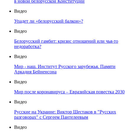
в новой белорусской Конституции
Видео
Упадет ли «белорусский балкон»?
Видео
Белорусский гамбит: кризис отношений или чья-то
недоработка?
Видео
Мир - наш. Институт Русского зарубежья. Памяти
Аркадия Бейненсона
Видео
Мир после коронавируса – Евразийская повестка 2030
Видео
Русские на Украине: Виктор Шестаков в "Русских
разговорах" с Сергеем Пантелеевым
Видео