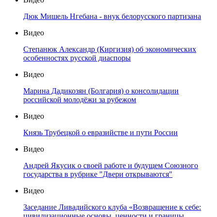
Дюк Мишель Нгебана - внук белорусского партизана
Видео
Степанюк Александр (Киргизия) об экономических
особенностях русской диаспоры
Видео
Марина Дадикозян (Болгария) о консолидации
российской молодёжи за рубежом
Видео
Князь Трубецкой о евразийстве и пути России
Видео
Андрей Якусик о своей работе и будущем Союзного
государства в рубрике "Двери открываются"
Видео
Заседание Ливадийского клуба «Возвращение к себе:
цивилизационные основы, ценности и границы