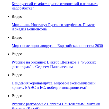
Белорусский гамбит: кризис отношений или чья-то
недоработка?
Видео
Мир - наш. Институт Русского зарубежья. Памяти
Аркадия Бейненсона
Видео
Мир после коронавируса – Евразийская повестка 2030
Видео
Русские на Украине: Виктор Шестаков в "Русских
разговорах" с Сергеем Пантелеевым
Видео
Пандемия коронавируса, мировой экономический
кризис, ЕАЭС и ЕС: победа изоляционизма?
Видео
Русские разговоры с Сергеем Пантелеевым: Михаил
Дроздов (Китай)