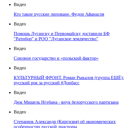
Видео
Кто такие русские липоване. Федор Афанасов
Видео
Помощь Луганску и Первомайску доставили БФ
"Ратибор" и РОО "Луганское землячество"
Видео
Союзное государство и «польский фактор»
Видео
КУЛЬТУРНЫЙ ФРОНТ. Роман Рыкалов (группа ЕЩЁ):
русский рок за русский #Донбасс
Видео
Дюк Мишель Нгебана - внук белорусского партизана
Видео
Степанюк Александр (Киргизия) об экономических
особенностях русской диаспоры