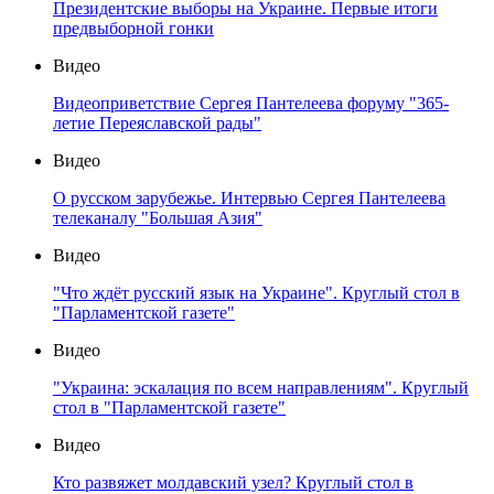
Президентские выборы на Украине. Первые итоги
предвыборной гонки
Видео
Видеоприветствие Сергея Пантелеева форуму "365-
летие Переяславской рады"
Видео
О русском зарубежье. Интервью Сергея Пантелеева
телеканалу "Большая Азия"
Видео
"Что ждёт русский язык на Украине". Круглый стол в
"Парламентской газете"
Видео
"Украина: эскалация по всем направлениям". Круглый
стол в "Парламентской газете"
Видео
Кто развяжет молдавский узел? Круглый стол в