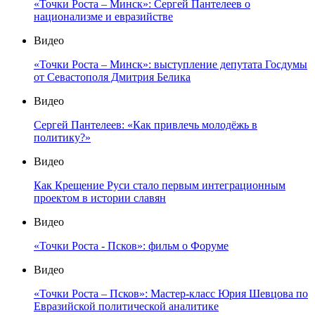
«Точки Роста – Минск»: Сергей Пантелеев о
национализме и евразийстве
Видео
«Точки Роста – Минск»: выступление депутата Госдумы
от Севастополя Дмитрия Белика
Видео
Сергей Пантелеев: «Как привлечь молодёжь в
политику?»
Видео
Как Крещение Руси стало первым интеграционным
проектом в истории славян
Видео
«Точки Роста - Псков»: фильм о Форуме
Видео
«Точки Роста – Псков»: Мастер-класс Юрия Шевцова по
Евразийской политической аналитике