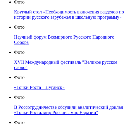
Фото
Круглый стол «Необходимость включения разделов по
истории русского зарубежья в школьную программу»
Фото
Научный форум Всемирного Русского Народного
Собора
Фото
XVII Международный фестиваль "Великое русское
слово"
Фото
«Точки Роста – Луганск»
Фото
В Россотрудничестве обсудили аналитический доклад
«Точки Роста: мир России - мир Евразии"
Фото