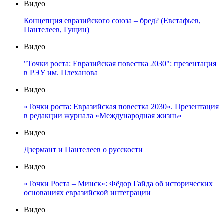
Видео
Концепция евразийского союза – бред? (Евстафьев,
Пантелеев, Гущин)
Видео
"Точки роста: Евразийская повестка 2030": презентация
в РЭУ им. Плеханова
Видео
«Точки роста: Евразийская повестка 2030». Презентация
в редакции журнала «Международная жизнь»
Видео
Дзермант и Пантелеев о русскости
Видео
«Точки Роста – Минск»: Фёдор Гайда об исторических
основаниях евразийской интеграции
Видео