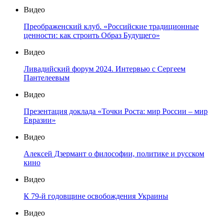
Видео
Преображенский клуб. «Российские традиционные
ценности: как строить Образ Будущего»
Видео
Ливадийский форум 2024. Интервью с Сергеем
Пантелеевым
Видео
Презентация доклада «Точки Роста: мир России – мир
Евразии»
Видео
Алексей Дзермант о философии, политике и русском
кино
Видео
К 79-й годовщине освобождения Украины
Видео