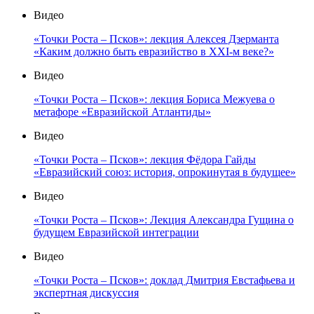
Видео
«Точки Роста – Псков»: лекция Алексея Дзерманта
«Каким должно быть евразийство в XXI-м веке?»
Видео
«Точки Роста – Псков»: лекция Бориса Межуева о
метафоре «Евразийской Атлантиды»
Видео
«Точки Роста – Псков»: лекция Фёдора Гайды
«Евразийский союз: история, опрокинутая в будущее»
Видео
«Точки Роста – Псков»: Лекция Александра Гущина о
будущем Евразийской интеграции
Видео
«Точки Роста – Псков»: доклад Дмитрия Евстафьева и
экспертная дискуссия