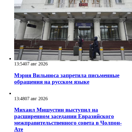
13:54
07 авг 2026
Мэрия Вильнюса запретила письменные
обращения на русском языке
13:48
07 авг 2026
Михаил Мишустин выступил на
расширенном заседании Евразийского
межправительственного совета в Чолпон-
Ате