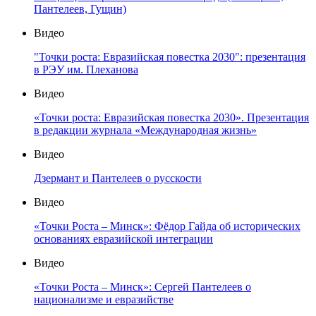
Пантелеев, Гущин)
Видео
"Точки роста: Евразийская повестка 2030": презентация
в РЭУ им. Плеханова
Видео
«Точки роста: Евразийская повестка 2030». Презентация
в редакции журнала «Международная жизнь»
Видео
Дзермант и Пантелеев о русскости
Видео
«Точки Роста – Минск»: Фёдор Гайда об исторических
основаниях евразийской интеграции
Видео
«Точки Роста – Минск»: Сергей Пантелеев о
национализме и евразийстве