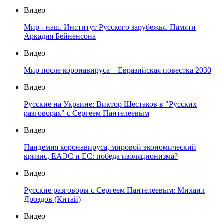
Видео
Мир - наш. Институт Русского зарубежья. Памяти
Аркадия Бейненсона
Видео
Мир после коронавируса – Евразийская повестка 2030
Видео
Русские на Украине: Виктор Шестаков в "Русских
разговорах" с Сергеем Пантелеевым
Видео
Пандемия коронавируса, мировой экономический
кризис, ЕАЭС и ЕС: победа изоляционизма?
Видео
Русские разговоры с Сергеем Пантелеевым: Михаил
Дроздов (Китай)
Видео