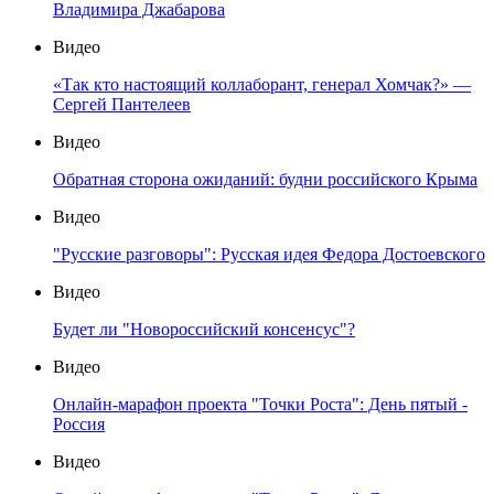
Владимира Джабарова
Видео
«Так кто настоящий коллаборант, генерал Хомчак?» —
Сергей Пантелеев
Видео
Обратная сторона ожиданий: будни российского Крыма
Видео
"Русские разговоры": Русская идея Федора Достоевского
Видео
Будет ли "Новороссийский консенсус"?
Видео
Онлайн-марафон проекта "Точки Роста": День пятый -
Россия
Видео