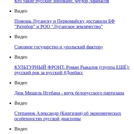
Кто такие русские липоване. Федор Афанасов
Видео
Помощь Луганску и Первомайску доставили БФ
"Ратибор" и РОО "Луганское землячество"
Видео
Союзное государство и «польский фактор»
Видео
КУЛЬТУРНЫЙ ФРОНТ. Роман Рыкалов (группа ЕЩЁ):
русский рок за русский #Донбасс
Видео
Дюк Мишель Нгебана - внук белорусского партизана
Видео
Степанюк Александр (Киргизия) об экономических
особенностях русской диаспоры
Видео