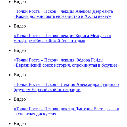
Видео
«Точки Роста – Псков»: лекция Алексея Дзерманта
«Каким должно быть евразийство в XXI-м веке?»
Видео
«Точки Роста – Псков»: лекция Бориса Межуева о
метафоре «Евразийской Атлантиды»
Видео
«Точки Роста – Псков»: лекция Фёдора Гайды
«Евразийский союз: история, опрокинутая в будущее»
Видео
«Точки Роста – Псков»: Лекция Александра Гущина о
будущем Евразийской интеграции
Видео
«Точки Роста – Псков»: доклад Дмитрия Евстафьева и
экспертная дискуссия
Видео