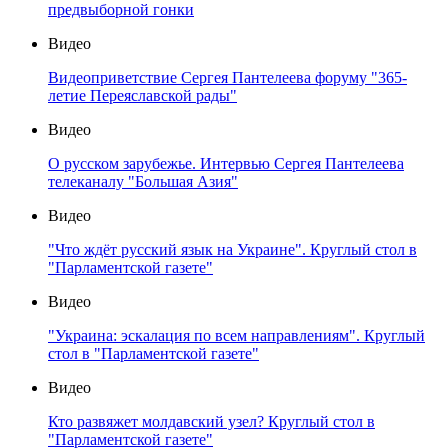
предвыборной гонки
Видео
Видеоприветствие Сергея Пантелеева форуму "365-
летие Переяславской рады"
Видео
О русском зарубежье. Интервью Сергея Пантелеева
телеканалу "Большая Азия"
Видео
"Что ждёт русский язык на Украине". Круглый стол в
"Парламентской газете"
Видео
"Украина: эскалация по всем направлениям". Круглый
стол в "Парламентской газете"
Видео
Кто развяжет молдавский узел? Круглый стол в
"Парламентской газете"