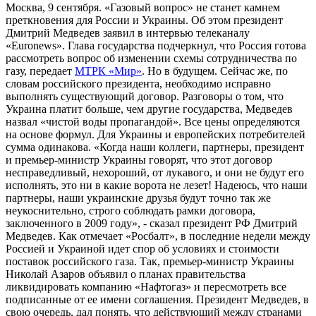
Москва, 9 сентября. «Газовый вопрос» не станет камнем
преткновения для России и Украины. Об этом президент
Дмитрий Медведев заявил в интервью телеканалу
«Euronews». Глава государства подчеркнул, что Россия готова
рассмотреть вопрос об изменении схемы сотрудничества по
газу, передает
МТРК «Мир»
. Но в будущем. Сейчас же, по
словам российского президента, необходимо исправно
выполнять существующий договор. Разговоры о том, что
Украина платит больше, чем другие государства, Медведев
назвал «чистой воды пропагандой». Все цены определяются
на основе формул. Для Украины и европейских потребителей
сумма одинакова. «Когда наши коллеги, партнеры, президент
и премьер-министр Украины говорят, что этот договор
несправедливый, нехороший, от лукавого, и они не будут его
исполнять, это ни в какие ворота не лезет! Надеюсь, что наши
партнеры, наши украинские друзья будут точно так же
неукоснительно, строго соблюдать рамки договора,
заключенного в 2009 году», - сказал президент РФ Дмитрий
Медведев. Как отмечает «Росбалт», в последние недели между
Россией и Украиной идет спор об условиях и стоимости
поставок российского газа. Так, премьер-министр Украины
Николай Азаров объявил о планах правительства
ликвидировать компанию «Нафтогаз» и пересмотреть все
подписанные от ее имени соглашения. Президент Медведев, в
свою очередь, дал понять, что действующий между странами