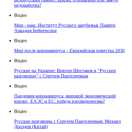
недоработка?
Видео
Мир - наш. Институт Русского зарубежья. Памяти
Аркадия Бейненсона
Видео
Мир после коронавируса – Евразийская повестка 2030
Видео
Русские на Украине: Виктор Шестаков в "Русских
разговорах" с Сергеем Пантелеевым
Видео
Пандемия коронавируса, мировой экономический
кризис, ЕАЭС и ЕС: победа изоляционизма?
Видео
Русские разговоры с Сергеем Пантелеевым: Михаил
Дроздов (Китай)