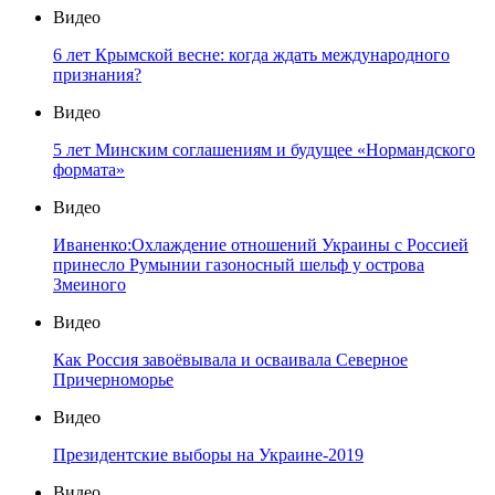
Видео
6 лет Крымской весне: когда ждать международного
признания?
Видео
5 лет Минским соглашениям и будущее «Нормандского
формата»
Видео
Иваненко:Охлаждение отношений Украины с Россией
принесло Румынии газоносный шельф у острова
Змеиного
Видео
Как Россия завоёвывала и осваивала Северное
Причерноморье
Видео
Президентские выборы на Украине-2019
Видео