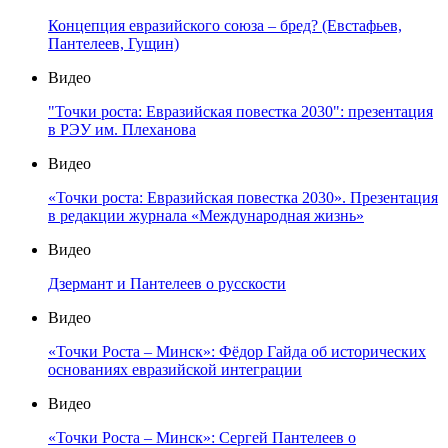
Концепция евразийского союза – бред? (Евстафьев,
Пантелеев, Гущин)
Видео
"Точки роста: Евразийская повестка 2030": презентация
в РЭУ им. Плеханова
Видео
«Точки роста: Евразийская повестка 2030». Презентация
в редакции журнала «Международная жизнь»
Видео
Дзермант и Пантелеев о русскости
Видео
«Точки Роста – Минск»: Фёдор Гайда об исторических
основаниях евразийской интеграции
Видео
«Точки Роста – Минск»: Сергей Пантелеев о