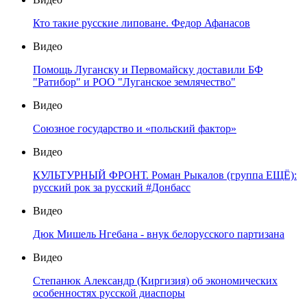
Кто такие русские липоване. Федор Афанасов
Видео
Помощь Луганску и Первомайску доставили БФ
"Ратибор" и РОО "Луганское землячество"
Видео
Союзное государство и «польский фактор»
Видео
КУЛЬТУРНЫЙ ФРОНТ. Роман Рыкалов (группа ЕЩЁ):
русский рок за русский #Донбасс
Видео
Дюк Мишель Нгебана - внук белорусского партизана
Видео
Степанюк Александр (Киргизия) об экономических
особенностях русской диаспоры