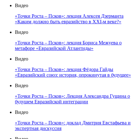
Видео
«Точки Роста – Псков»: лекция Алексея Дзерманта
«Каким должно быть евразийство в XXI-м веке?»
Видео
«Точки Роста – Псков»: лекция Бориса Межуева о
метафоре «Евразийской Атлантиды»
Видео
«Точки Роста – Псков»: лекция Фёдора Гайды
«Евразийский союз: история, опрокинутая в будущее»
Видео
«Точки Роста – Псков»: Лекция Александра Гущина о
будущем Евразийской интеграции
Видео
«Точки Роста – Псков»: доклад Дмитрия Евстафьева и
экспертная дискуссия
Видео