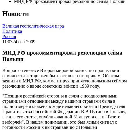
МИД РФ прокомментировал резолюцию сейма Польши
Новости
Великая геополитическая игра
Политика
Россия
11:03
24 сен 2009
МИД РФ прокомментировал резолюцию сейма
Польши
Вопрос о генезисе Второй мировой войны по прошествии
семидесяти лет должен быть оставлен историкам. Об этом
заявили в МИД РФ, комментируя принятую польским сеймом
резолюцию о вводе советских войск в 1939 году.
"Позиция российской стороны в связи с неоднозначными
страницами отношений между нашими странами была в
полной мере изложена в ходе недавнего визита Председателя
Правительства Российской Федерации В.В.Путина в Польшу,
в т.ч. в его статье, опубликованной 31 августа с.г. в "Газете
выборчей". В нашем понимании, это был ясный сигнал о
готовности России к выстраиванию с Польшей