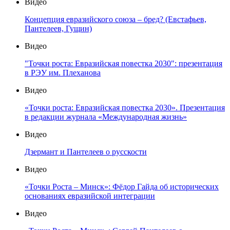
Видео
Концепция евразийского союза – бред? (Евстафьев,
Пантелеев, Гущин)
Видео
"Точки роста: Евразийская повестка 2030": презентация
в РЭУ им. Плеханова
Видео
«Точки роста: Евразийская повестка 2030». Презентация
в редакции журнала «Международная жизнь»
Видео
Дзермант и Пантелеев о русскости
Видео
«Точки Роста – Минск»: Фёдор Гайда об исторических
основаниях евразийской интеграции
Видео