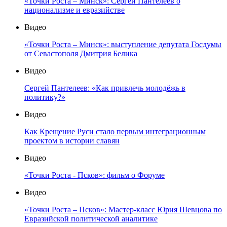
«Точки Роста – Минск»: Сергей Пантелеев о
национализме и евразийстве
Видео
«Точки Роста – Минск»: выступление депутата Госдумы
от Севастополя Дмитрия Белика
Видео
Сергей Пантелеев: «Как привлечь молодёжь в
политику?»
Видео
Как Крещение Руси стало первым интеграционным
проектом в истории славян
Видео
«Точки Роста - Псков»: фильм о Форуме
Видео
«Точки Роста – Псков»: Мастер-класс Юрия Шевцова по
Евразийской политической аналитике