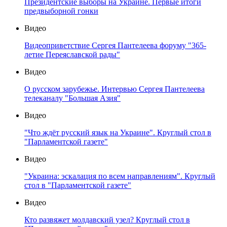
Президентские выборы на Украине. Первые итоги
предвыборной гонки
Видео
Видеоприветствие Сергея Пантелеева форуму "365-
летие Переяславской рады"
Видео
О русском зарубежье. Интервью Сергея Пантелеева
телеканалу "Большая Азия"
Видео
"Что ждёт русский язык на Украине". Круглый стол в
"Парламентской газете"
Видео
"Украина: эскалация по всем направлениям". Круглый
стол в "Парламентской газете"
Видео
Кто развяжет молдавский узел? Круглый стол в