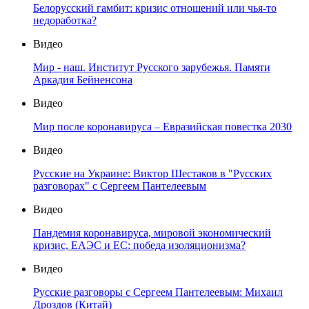
Белорусский гамбит: кризис отношений или чья-то
недоработка?
Видео
Мир - наш. Институт Русского зарубежья. Памяти
Аркадия Бейненсона
Видео
Мир после коронавируса – Евразийская повестка 2030
Видео
Русские на Украине: Виктор Шестаков в "Русских
разговорах" с Сергеем Пантелеевым
Видео
Пандемия коронавируса, мировой экономический
кризис, ЕАЭС и ЕС: победа изоляционизма?
Видео
Русские разговоры с Сергеем Пантелеевым: Михаил
Дроздов (Китай)