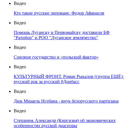
Видео
Кто такие русские липоване. Федор Афанасов
Видео
Помощь Луганску и Первомайску доставили БФ
"Ратибор" и РОО "Луганское землячество"
Видео
Союзное государство и «польский фактор»
Видео
КУЛЬТУРНЫЙ ФРОНТ. Роман Рыкалов (группа ЕЩЁ):
русский рок за русский #Донбасс
Видео
Дюк Мишель Нгебана - внук белорусского партизана
Видео
Степанюк Александр (Киргизия) об экономических
особенностях русской диаспоры