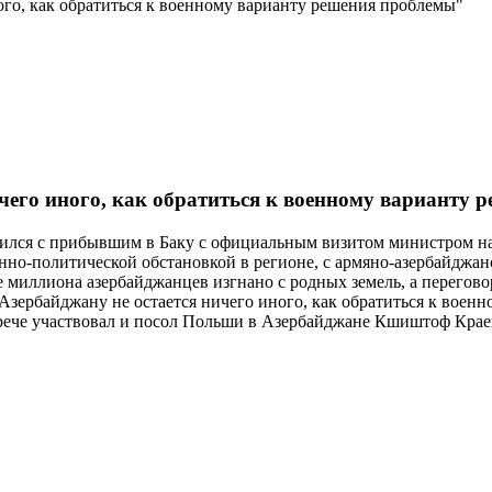
го, как обратиться к военному варианту решения проблемы"
чего иного, как обратиться к военному варианту
тился с прибывшим в Баку с официальным визитом министром н
енно-политической обстановкой в регионе, с армяно-азербайдж
ее миллиона азербайджанцев изгнано с родных земель, а перего
 Азербайджану не остается ничего иного, как обратиться к воен
рече участвовал и посол Польши в Азербайджане Кшиштоф Крае