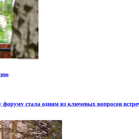
ссию
 форуму стала одним из ключевых вопросов встре