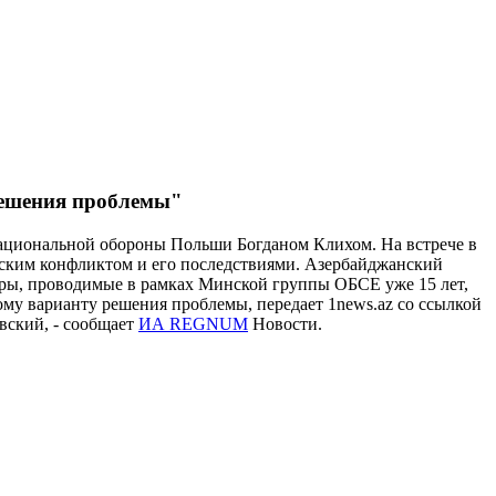
 решения проблемы"
ациональной обороны Польши Богданом Клихом. На встрече в
анским конфликтом и его последствиями. Азербайджанский
воры, проводимые в рамках Минской группы ОБСЕ уже 15 лет,
ному варианту решения проблемы, передает 1news.az со ссылкой
вский, - сообщает
ИА REGNUM
Новости.