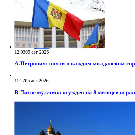
12:03
05 авг 2026
А.Петрович: почти в каждом молдавском горо
11:27
05 авг 2026
В Литве мужчина осужден на 8 месяцев огра