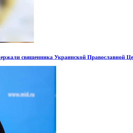
держали священника Украинской Православной Ц