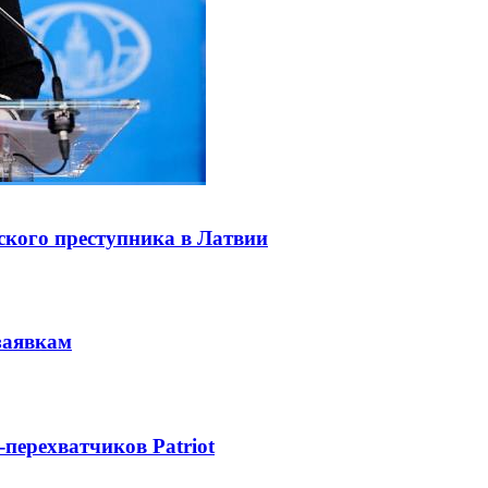
ского преступника в Латвии
заявкам
-перехватчиков Patriot