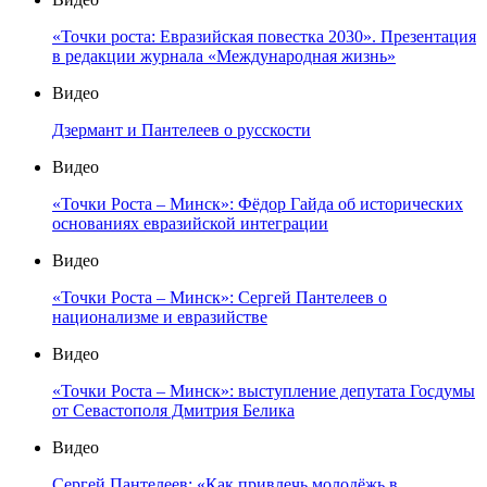
«Точки роста: Евразийская повестка 2030». Презентация
в редакции журнала «Международная жизнь»
Видео
Дзермант и Пантелеев о русскости
Видео
«Точки Роста – Минск»: Фёдор Гайда об исторических
основаниях евразийской интеграции
Видео
«Точки Роста – Минск»: Сергей Пантелеев о
национализме и евразийстве
Видео
«Точки Роста – Минск»: выступление депутата Госдумы
от Севастополя Дмитрия Белика
Видео
Сергей Пантелеев: «Как привлечь молодёжь в