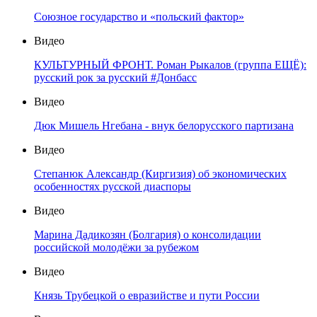
Союзное государство и «польский фактор»
Видео
КУЛЬТУРНЫЙ ФРОНТ. Роман Рыкалов (группа ЕЩЁ):
русский рок за русский #Донбасс
Видео
Дюк Мишель Нгебана - внук белорусского партизана
Видео
Степанюк Александр (Киргизия) об экономических
особенностях русской диаспоры
Видео
Марина Дадикозян (Болгария) о консолидации
российской молодёжи за рубежом
Видео
Князь Трубецкой о евразийстве и пути России