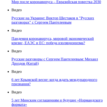
Мир после коронавируса – Евразийская повестка 2030
Видео
Русские на Украине: Виктор Шестаков в "Русских
разговорах" с Сергеем Пантелеевым
Видео
Пандемия коронавируса, мировой экономический
кризис, ЕАЭС и ЕС: победа изоляционизма?
Видео
Русские разговоры с Сергеем Пантелеевым: Михаил
Дроздов (Китай)
Видео
6 лет Крымской весне: когда ждать международного
признания?
Видео
5 лет Минским соглашениям и будущее «Нормандского
формата»