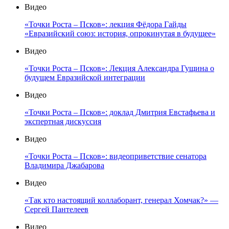
Видео
«Точки Роста – Псков»: лекция Фёдора Гайды
«Евразийский союз: история, опрокинутая в будущее»
Видео
«Точки Роста – Псков»: Лекция Александра Гущина о
будущем Евразийской интеграции
Видео
«Точки Роста – Псков»: доклад Дмитрия Евстафьева и
экспертная дискуссия
Видео
«Точки Роста – Псков»: видеоприветствие сенатора
Владимира Джабарова
Видео
«Так кто настоящий коллаборант, генерал Хомчак?» —
Сергей Пантелеев
Видео