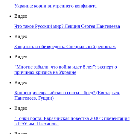
Украина: корни внутреннего конфликта
Видео
Что такое Русский мир? Лекция Сергея Пантелеева
Видео
Защитить и обезвредить. Специальный репортаж
Видео
"Многие забыли, что война идет 8 лет": эксперт о
причинах кризиса на Украине
Видео
Концепция евразийского союза – бред? (Евстафьев,
Пантелеев, Гущин)
Видео
"Точки роста: Евразийская повестка 2030": презентация
в РЭУ им. Плеханова
Видео