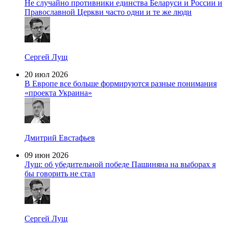
Не случайно противники единства Беларуси и России и
Православной Церкви часто одни и те же люди
Сергей Лущ
20 июл 2026
В Европе все больше формируются разные понимания
«проекта Украина»
Дмитрий Евстафьев
09 июн 2026
Лущ: об убедительной победе Пашиняна на выборах я
бы говорить не стал
Сергей Лущ