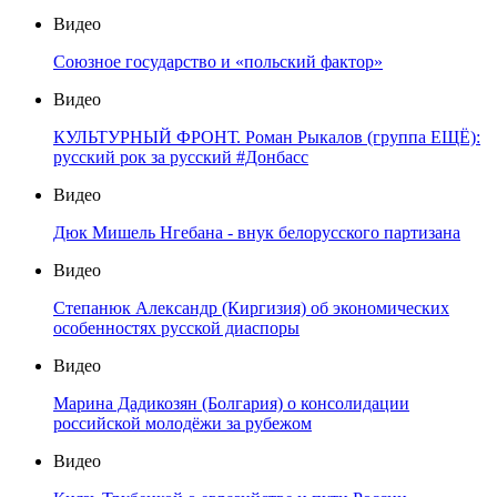
Видео
Союзное государство и «польский фактор»
Видео
КУЛЬТУРНЫЙ ФРОНТ. Роман Рыкалов (группа ЕЩЁ):
русский рок за русский #Донбасс
Видео
Дюк Мишель Нгебана - внук белорусского партизана
Видео
Степанюк Александр (Киргизия) об экономических
особенностях русской диаспоры
Видео
Марина Дадикозян (Болгария) о консолидации
российской молодёжи за рубежом
Видео