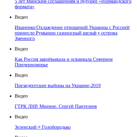
5 лет Минским соглашениям и будущее «Нормандского
формата»
Видео
Иваненко:Охлаждение отношений Украины с Россией
принесло Румынии газоносный шельф у острова
Змеиного
Видео
Как Россия завоёвывала и осваивала Северное
Причерноморье
Видео
Президентские выборы на Украине-2019
Видео
ГТРК ЛНР. Мнение. Сергей Пантелеев
Видео
Зеленский ≠ Голобородько