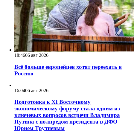
18:46
06 авг 2026
Всё больше европейцев хотят переехать в
Россию
16:04
06 авг 2026
Подготовка к XI Восточному
экономическому форуму стала одним из
ключевых вопросов встречи Владимира
Путина с полпредом президента в ДФО
Юрием Трутневым