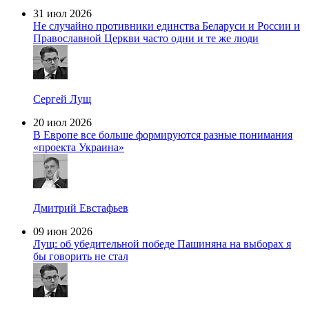
31 июл 2026
Не случайно противники единства Беларуси и России и
Православной Церкви часто одни и те же люди
Сергей Лущ
20 июл 2026
В Европе все больше формируются разные понимания
«проекта Украина»
Дмитрий Евстафьев
09 июн 2026
Лущ: об убедительной победе Пашиняна на выборах я
бы говорить не стал