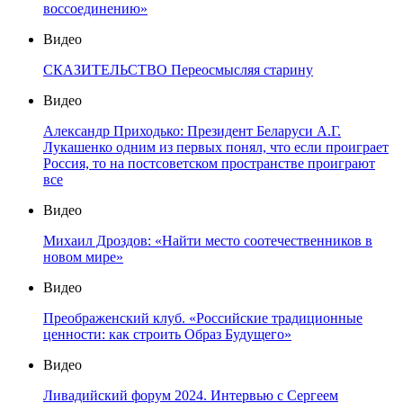
воссоединению»
Видео
СКАЗИТЕЛЬСТВО Переосмысляя старину
Видео
Александр Приходько: Президент Беларуси А.Г.
Лукашенко одним из первых понял, что если проиграет
Россия, то на постсоветском пространстве проиграют
все
Видео
Михаил Дроздов: «Найти место соотечественников в
новом мире»
Видео
Преображенский клуб. «Российские традиционные
ценности: как строить Образ Будущего»
Видео
Ливадийский форум 2024. Интервью с Сергеем