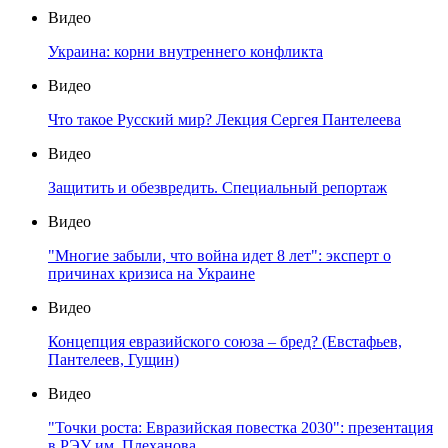
Видео
Украина: корни внутреннего конфликта
Видео
Что такое Русский мир? Лекция Сергея Пантелеева
Видео
Защитить и обезвредить. Специальный репортаж
Видео
"Многие забыли, что война идет 8 лет": эксперт о
причинах кризиса на Украине
Видео
Концепция евразийского союза – бред? (Евстафьев,
Пантелеев, Гущин)
Видео
"Точки роста: Евразийская повестка 2030": презентация
в РЭУ им. Плеханова