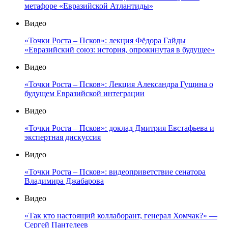
метафоре «Евразийской Атлантиды»
Видео
«Точки Роста – Псков»: лекция Фёдора Гайды
«Евразийский союз: история, опрокинутая в будущее»
Видео
«Точки Роста – Псков»: Лекция Александра Гущина о
будущем Евразийской интеграции
Видео
«Точки Роста – Псков»: доклад Дмитрия Евстафьева и
экспертная дискуссия
Видео
«Точки Роста – Псков»: видеоприветствие сенатора
Владимира Джабарова
Видео
«Так кто настоящий коллаборант, генерал Хомчак?» —
Сергей Пантелеев