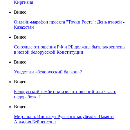
Киргизия
Видео
Онлайн-марафон проекта "Точки Роста": День второй -
Казахстан
Видео
Союзные отношения РФ и РБ должны быть закреплены
в новой белорусской Конституции
Видео
Упадет ли «белорусский балкон»?
Видео
Белорусский гамбит: кризис отношений или чья-то
недоработка?
Видео
Мир - наш. Институт Русского зарубежья. Памяти
Аркадия Бейненсона