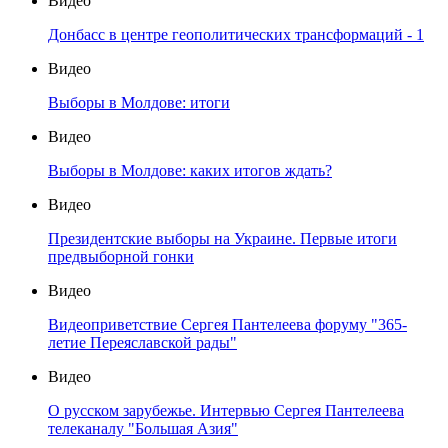
Видео
Донбасс в центре геополитических трансформаций - 1
Видео
Выборы в Молдове: итоги
Видео
Выборы в Молдове: каких итогов ждать?
Видео
Президентские выборы на Украине. Первые итоги
предвыборной гонки
Видео
Видеоприветствие Сергея Пантелеева форуму "365-
летие Переяславской рады"
Видео
О русском зарубежье. Интервью Сергея Пантелеева
телеканалу "Большая Азия"