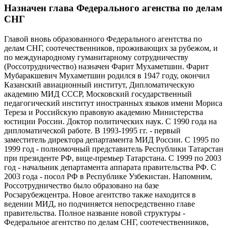
Назначен глава Федерального агенства по делам
СНГ
Главой вновь образованного Федерального агентства по
делам СНГ, соотечественников, проживающих за рубежом, и
по международному гуманитарному сотрудничеству
(Россотрудничество) назначен Фарит Мухаметшин. Фарит
Мубаракшевич Мухаметшин родился в 1947 году, окончил
Казанский авиационный институт, Дипломатическую
академию МИД СССР, Московский государственный
педагогический институт иностранных языков имени Мориса
Тереза и Российскую правовую академию Министерства
юстиции России. Доктор политических наук. С 1990 года на
дипломатической работе. В 1993-1995 гг. - первый
заместитель директора департамента МИД России. С 1995 по
1999 год - полномочный представитель Республики Татарстан
при президенте РФ, вице-премьер Татарстана. С 1999 по 2003
год - начальник департамента аппарата правительства РФ. С
2003 года - посол РФ в Республике Узбекистан. Напомним,
Россотрудничество было образовано на базе
Росзарубежцентра. Новое агентство также находится в
ведении МИД, но подчиняется непосредственно главе
правительства. Полное название новой структуры -
Федеральное агентство по делам СНГ, соотечественников,