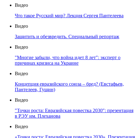
Видео
Что такое Русский мир? Лекция Сергея Пантелеева
Видео
Защитить и обезвредить. Специальный репортаж
Видео
"Многие забыли, что война идет 8 лет": эксперт о
причинах кризиса на Украине
Видео
Концепция евразийского союза – бред? (Евстафьев,
Пантелеев, Гущин)
Видео
"Точки роста: Евразийская повестка 2030": презентация
в РЭУ им. Плеханова
Видео
«Точки роста: Евразийская повестка 2030». Презентация