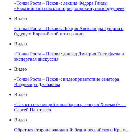
«Точки Роста – Псков»: лекция Фёдора Гайды
«Евразийский союз: история, опрокинутая в будущее»
Видео
«Точки Роста – Псков»: Лекция Александра Гущина о
будущем Евразийской интеграции
Видео
«Точки Роста – Псков»: доклад Дмитрия Евстафьева и
экспертная дискуссия
Видео
«Точки Роста – Псков»: видеоприветствие сенатора
Владимира Джабарова
Видео
«Так кто настоящий коллаборант, генерал Хомчак?» —
Сергей Пантелеев
Видео
Обратная сторона ожиданий: будни российского Крыма