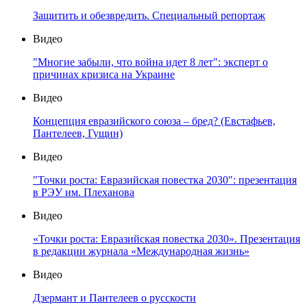
Защитить и обезвредить. Специальный репортаж
Видео
"Многие забыли, что война идет 8 лет": эксперт о
причинах кризиса на Украине
Видео
Концепция евразийского союза – бред? (Евстафьев,
Пантелеев, Гущин)
Видео
"Точки роста: Евразийская повестка 2030": презентация
в РЭУ им. Плеханова
Видео
«Точки роста: Евразийская повестка 2030». Презентация
в редакции журнала «Международная жизнь»
Видео
Дзермант и Пантелеев о русскости