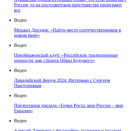
Россия, то на постсоветском пространстве проиграют
все
Видео
Михаил Дроздов: «Найти место соотечественников в
новом мире»
Видео
Преображенский клуб. «Российские традиционные
ценности: как строить Образ Будущего»
Видео
Ливадийский форум 2024. Интервью с Сергеем
Пантелеевым
Видео
Презентация доклада «Точки Роста: мир России – мир
Евразии»
Видео
Алексей Дзермант о философии, политике и русском