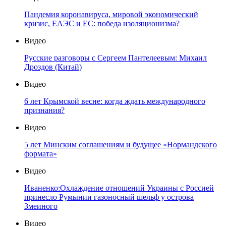
Пандемия коронавируса, мировой экономический
кризис, ЕАЭС и ЕС: победа изоляционизма?
Видео
Русские разговоры с Сергеем Пантелеевым: Михаил
Дроздов (Китай)
Видео
6 лет Крымской весне: когда ждать международного
признания?
Видео
5 лет Минским соглашениям и будущее «Нормандского
формата»
Видео
Иваненко:Охлаждение отношений Украины с Россией
принесло Румынии газоносный шельф у острова
Змеиного
Видео