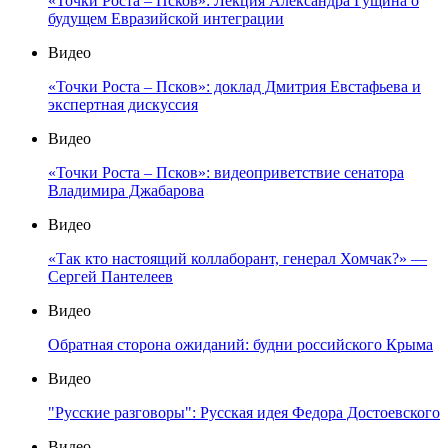
«Точки Роста – Псков»: Лекция Александра Гущина о
будущем Евразийской интеграции
Видео
«Точки Роста – Псков»: доклад Дмитрия Евстафьева и
экспертная дискуссия
Видео
«Точки Роста – Псков»: видеоприветствие сенатора
Владимира Джабарова
Видео
«Так кто настоящий коллаборант, генерал Хомчак?» —
Сергей Пантелеев
Видео
Обратная сторона ожиданий: будни российского Крыма
Видео
"Русские разговоры": Русская идея Федора Достоевского
Видео