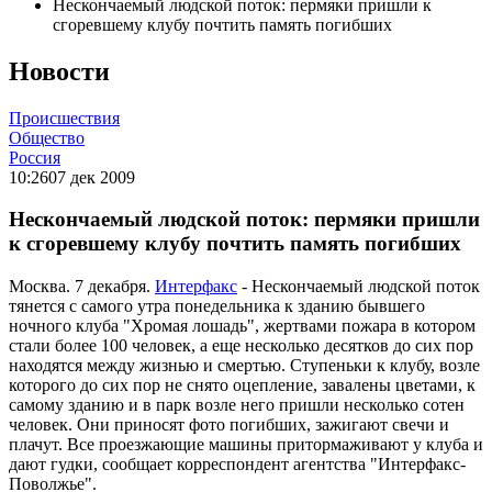
Нескончаемый людской поток: пермяки пришли к
сгоревшему клубу почтить память погибших
Новости
Происшествия
Общество
Россия
10:26
07 дек 2009
Нескончаемый людской поток: пермяки пришли
к сгоревшему клубу почтить память погибших
Москва. 7 декабря.
Интерфакс
- Нескончаемый людской поток
тянется с самого утра понедельника к зданию бывшего
ночного клуба "Хромая лошадь", жертвами пожара в котором
стали более 100 человек, а еще несколько десятков до сих пор
находятся между жизнью и смертью. Ступеньки к клубу, возле
которого до сих пор не снято оцепление, завалены цветами, к
самому зданию и в парк возле него пришли несколько сотен
человек. Они приносят фото погибших, зажигают свечи и
плачут. Все проезжающие машины притормаживают у клуба и
дают гудки, сообщает корреспондент агентства "Интерфакс-
Поволжье".