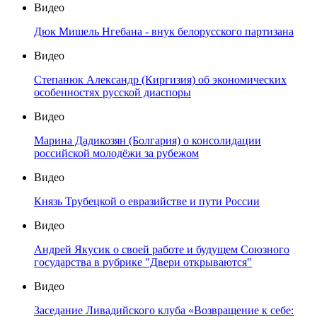
Видео
Дюк Мишель Нгебана - внук белорусского партизана
Видео
Степанюк Александр (Киргизия) об экономических
особенностях русской диаспоры
Видео
Марина Дадикозян (Болгария) о консолидации
российской молодёжи за рубежом
Видео
Князь Трубецкой о евразийстве и пути России
Видео
Андрей Якусик о своей работе и будущем Союзного
государства в рубрике "Двери открываются"
Видео
Заседание Ливадийского клуба «Возвращение к себе: