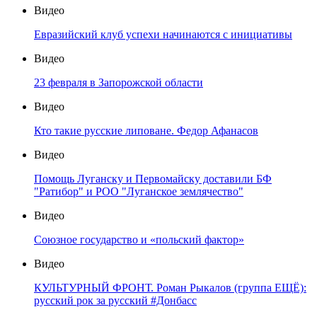
Видео
Евразийский клуб успехи начинаются с инициативы
Видео
23 февраля в Запорожской области
Видео
Кто такие русские липоване. Федор Афанасов
Видео
Помощь Луганску и Первомайску доставили БФ
"Ратибор" и РОО "Луганское землячество"
Видео
Союзное государство и «польский фактор»
Видео
КУЛЬТУРНЫЙ ФРОНТ. Роман Рыкалов (группа ЕЩЁ):
русский рок за русский #Донбасс