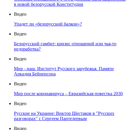
в новой белорусской Конституции
Видео
Упадет ли «белорусский балкон»?
Видео
Белорусский гамбит: кризис отношений или чья-то
недоработка?
Видео
Мир - наш. Институт Русского зарубежья. Памяти
Аркадия Бейненсона
Видео
Мир после коронавируса – Евразийская повестка 2030
Видео
Русские на Украине: Виктор Шестаков в "Русских
разговорах" с Сергеем Пантелеевым
Видео