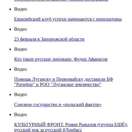
Видео
Евразийский клуб успехи начинаются с инициативы
Видео
23 февраля в Запорожской области
Видео
Кто такие русские липоване. Федор Афанасов
Видео
Помощь Луганску и Первомайску доставили БФ
"Ратибор" и РОО "Луганское землячество"
Видео
Союзное государство и «польский фактор»
Видео
КУЛЬТУРНЫЙ ФРОНТ. Роман Рыкалов (группа ЕЩЁ):
русский рок за русский #Донбасс