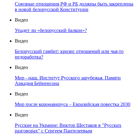
Союзные отношения РФ и РБ должны быть закреплены
в новой белорусской Конституции
Видео
Упадет ли «белорусский балкон»?
Видео
Белорусский гамбит: кризис отношений или чья-то
недоработка?
Видео
Мир - наш. Институт Русского зарубежья. Памяти
Аркадия Бейненсона
Видео
Мир после коронавируса – Евразийская повестка 2030
Видео
Русские на Украине: Виктор Шестаков в "Русских
разговорах" с Сергеем Пантелеевым