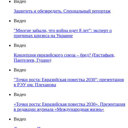
Видео
Защитить и обезвредить. Специальный репортаж
Видео
"Многие забыли, что война идет 8 лет": эксперт о
причинах кризиса на Украине
Видео
Концепция евразийского союза – бред? (Евстафьев,
Пантелеев, Гущин)
Видео
"Точки роста: Евразийская повестка 2030": презентация
в РЭУ им. Плеханова
Видео
«Точки роста: Евразийская повестка 2030». Презентация
в редакции журнала «Международная жизнь»
Видео