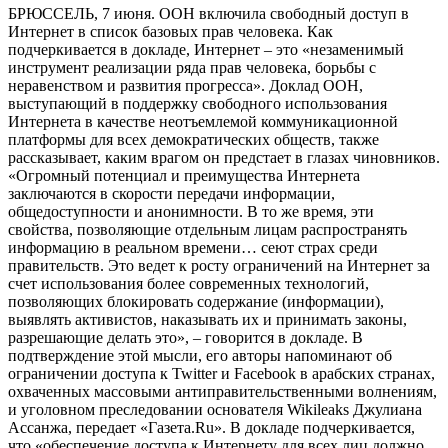
БРЮССЕЛЬ, 7 июня. ООН включила свободный доступ в
Интернет в список базовых прав человека. Как
подчеркивается в докладе, Интернет – это «незаменимый
инструмент реализации ряда прав человека, борьбы с
неравенством и развития прогресса». Доклад ООН,
выступающий в поддержку свободного использования
Интернета в качестве неотъемлемой коммуникационной
платформы для всех демократических обществ, также
рассказывает, каким врагом он предстает в глазах чиновников.
«Огромный потенциал и преимущества Интернета
заключаются в скорости передачи информации,
общедоступности и анонимности. В то же время, эти
свойства, позволяющие отдельным лицам распространять
информацию в реальном времени… сеют страх среди
правительств. Это ведет к росту ограничений на Интернет за
счет использования более современных технологий,
позволяющих блокировать содержание (информации),
выявлять активистов, наказывать их и принимать законы,
разрешающие делать это», – говорится в докладе. В
подтверждение этой мысли, его авторы напоминают об
ограничении доступа к Twitter и Facebook в арабских странах,
охваченных массовыми антиправительственными волнениям,
и уголовном преследовании основателя Wikileaks Джулиана
Ассанжа, передает «Газета.Ru». В докладе подчеркивается,
что «обеспечение доступа к Интернету для всех лиц должно