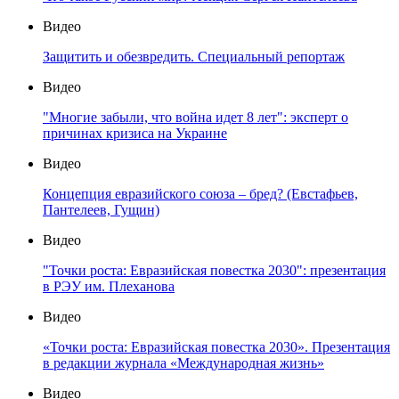
Видео
Защитить и обезвредить. Специальный репортаж
Видео
"Многие забыли, что война идет 8 лет": эксперт о
причинах кризиса на Украине
Видео
Концепция евразийского союза – бред? (Евстафьев,
Пантелеев, Гущин)
Видео
"Точки роста: Евразийская повестка 2030": презентация
в РЭУ им. Плеханова
Видео
«Точки роста: Евразийская повестка 2030». Презентация
в редакции журнала «Международная жизнь»
Видео