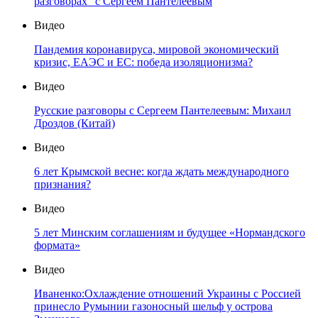
разговорах" с Сергеем Пантелеевым
Видео
Пандемия коронавируса, мировой экономический
кризис, ЕАЭС и ЕС: победа изоляционизма?
Видео
Русские разговоры с Сергеем Пантелеевым: Михаил
Дроздов (Китай)
Видео
6 лет Крымской весне: когда ждать международного
признания?
Видео
5 лет Минским соглашениям и будущее «Нормандского
формата»
Видео
Иваненко:Охлаждение отношений Украины с Россией
принесло Румынии газоносный шельф у острова