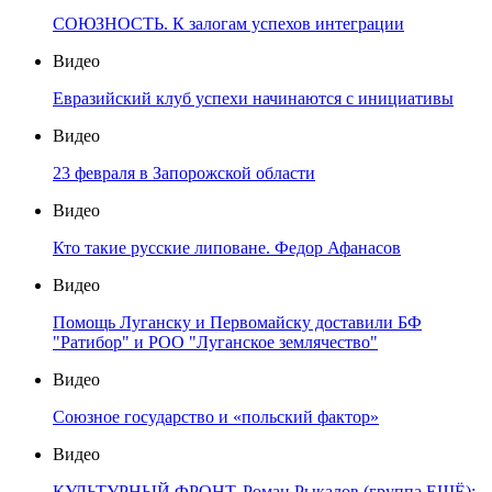
СОЮЗНОСТЬ. К залогам успехов интеграции
Видео
Евразийский клуб успехи начинаются с инициативы
Видео
23 февраля в Запорожской области
Видео
Кто такие русские липоване. Федор Афанасов
Видео
Помощь Луганску и Первомайску доставили БФ
"Ратибор" и РОО "Луганское землячество"
Видео
Союзное государство и «польский фактор»
Видео
КУЛЬТУРНЫЙ ФРОНТ. Роман Рыкалов (группа ЕЩЁ):