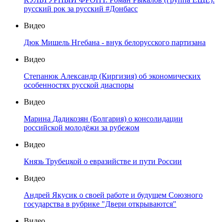
русский рок за русский #Донбасс
Видео
Дюк Мишель Нгебана - внук белорусского партизана
Видео
Степанюк Александр (Киргизия) об экономических
особенностях русской диаспоры
Видео
Марина Дадикозян (Болгария) о консолидации
российской молодёжи за рубежом
Видео
Князь Трубецкой о евразийстве и пути России
Видео
Андрей Якусик о своей работе и будущем Союзного
государства в рубрике "Двери открываются"
Видео