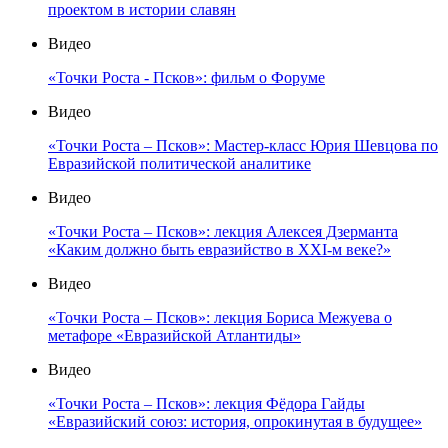
проектом в истории славян
Видео
«Точки Роста - Псков»: фильм о Форуме
Видео
«Точки Роста – Псков»: Мастер-класс Юрия Шевцова по
Евразийской политической аналитике
Видео
«Точки Роста – Псков»: лекция Алексея Дзерманта
«Каким должно быть евразийство в XXI-м веке?»
Видео
«Точки Роста – Псков»: лекция Бориса Межуева о
метафоре «Евразийской Атлантиды»
Видео
«Точки Роста – Псков»: лекция Фёдора Гайды
«Евразийский союз: история, опрокинутая в будущее»