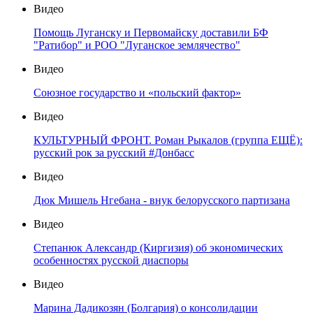
Видео
Помощь Луганску и Первомайску доставили БФ
"Ратибор" и РОО "Луганское землячество"
Видео
Союзное государство и «польский фактор»
Видео
КУЛЬТУРНЫЙ ФРОНТ. Роман Рыкалов (группа ЕЩЁ):
русский рок за русский #Донбасс
Видео
Дюк Мишель Нгебана - внук белорусского партизана
Видео
Степанюк Александр (Киргизия) об экономических
особенностях русской диаспоры
Видео
Марина Дадикозян (Болгария) о консолидации