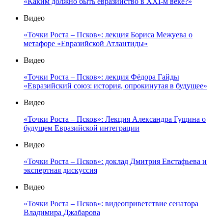
«Каким должно быть евразийство в XXI-м веке?»
Видео
«Точки Роста – Псков»: лекция Бориса Межуева о
метафоре «Евразийской Атлантиды»
Видео
«Точки Роста – Псков»: лекция Фёдора Гайды
«Евразийский союз: история, опрокинутая в будущее»
Видео
«Точки Роста – Псков»: Лекция Александра Гущина о
будущем Евразийской интеграции
Видео
«Точки Роста – Псков»: доклад Дмитрия Евстафьева и
экспертная дискуссия
Видео
«Точки Роста – Псков»: видеоприветствие сенатора
Владимира Джабарова