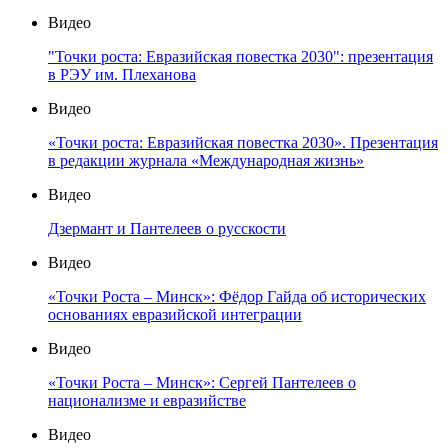
Видео
"Точки роста: Евразийская повестка 2030": презентация
в РЭУ им. Плеханова
Видео
«Точки роста: Евразийская повестка 2030». Презентация
в редакции журнала «Международная жизнь»
Видео
Дзермант и Пантелеев о русскости
Видео
«Точки Роста – Минск»: Фёдор Гайда об исторических
основаниях евразийской интеграции
Видео
«Точки Роста – Минск»: Сергей Пантелеев о
национализме и евразийстве
Видео