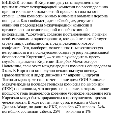
БИШКЕК, 26 мая. В Киргизии депутаты парламента не
признали отчет международной комиссии по расследованию
причин июньских столкновений прошлого года на юге
страны. Глава комиссии Киммо Кильюнен объявлен персона
нон грата. Как сообщает радио «Свобода», депутаты
обвинили председателя международной комиссии в
предоставлении недостоверной и необъективной
информации. “Документ, согласно постановлению, признан
необъективным и односторонним, который не способствует в
стране миру, стабильности, предупреждению нового
конфликта. Это, наоборот, может вызвать межэтническую
нетерпимость и в последующем создает угрозу национальной
безопасности Киргизии”, — заявил руководитель пресс-
службы парламента Киргизии Шаирбек Маматокторов.
Напомним, свой отчет международная комиссия обнародовала
3 мая. В Киргизии он получил неоднозначную оценку.
Правозащитник и лидер движения “7 апреля” Ондуруш
Токтонасыров даже сжег отчет в возле дома ООН Бишкеке.
Международная исследовательская комиссия по Киргизии
(ИКК) постановила, что погромы и насилие, которым в июне
прошлого года подверглось коренное узбекское население юга
Киргизии могут быть приравнены к преступлениям против
человечности. В ходе почти пяти суток насилия в Оше и
Джалал-Абаде, по данным ИКК, погибло 470 человек. 74%
погибших составили узбеки, 25% — киргизы и 1% —