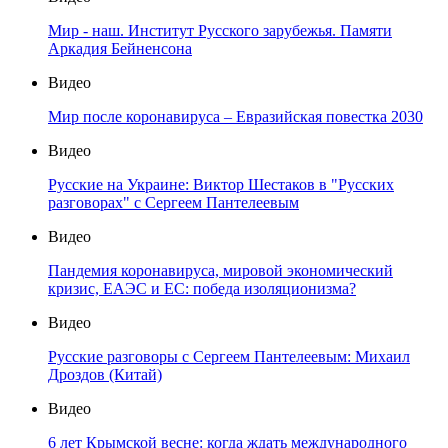
Мир - наш. Институт Русского зарубежья. Памяти
Аркадия Бейненсона
Видео
Мир после коронавируса – Евразийская повестка 2030
Видео
Русские на Украине: Виктор Шестаков в "Русских
разговорах" с Сергеем Пантелеевым
Видео
Пандемия коронавируса, мировой экономический
кризис, ЕАЭС и ЕС: победа изоляционизма?
Видео
Русские разговоры с Сергеем Пантелеевым: Михаил
Дроздов (Китай)
Видео
6 лет Крымской весне: когда ждать международного