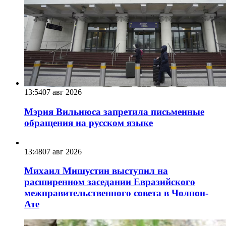
13:54
07 авг 2026
Мэрия Вильнюса запретила письменные
обращения на русском языке
13:48
07 авг 2026
Михаил Мишустин выступил на
расширенном заседании Евразийского
межправительственного совета в Чолпон-
Ате