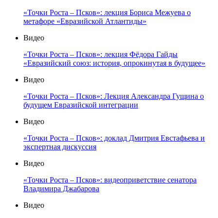
«Точки Роста – Псков»: лекция Бориса Межуева о
метафоре «Евразийской Атлантиды»
Видео
«Точки Роста – Псков»: лекция Фёдора Гайды
«Евразийский союз: история, опрокинутая в будущее»
Видео
«Точки Роста – Псков»: Лекция Александра Гущина о
будущем Евразийской интеграции
Видео
«Точки Роста – Псков»: доклад Дмитрия Евстафьева и
экспертная дискуссия
Видео
«Точки Роста – Псков»: видеоприветствие сенатора
Владимира Джабарова
Видео