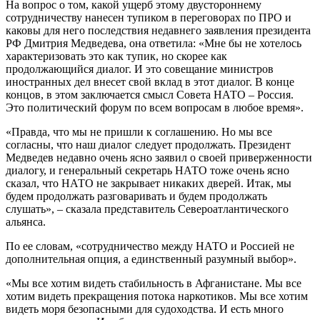
На вопрос о том, какой ущерб этому двустороннему
сотрудничеству нанесен тупиком в переговорах по ПРО и
каковы для него последствия недавнего заявления президента
РФ Дмитрия Медведева, она ответила: «Мне бы не хотелось
характеризовать это как тупик, но скорее как
продолжающийся диалог. И это совещание министров
иностранных дел внесет свой вклад в этот диалог. В конце
концов, в этом заключается смысл Совета НАТО – Россия.
Это политический форум по всем вопросам в любое время».
«Правда, что мы не пришли к соглашению. Но мы все
согласны, что наш диалог следует продолжать. Президент
Медведев недавно очень ясно заявил о своей приверженности
диалогу, и генеральный секретарь НАТО тоже очень ясно
сказал, что НАТО не закрывает никаких дверей. Итак, мы
будем продолжать разговаривать и будем продолжать
слушать», – сказала представитель Североатлантического
альянса.
По ее словам, «сотрудничество между НАТО и Россией не
дополнительная опция, а единственный разумный выбор».
«Мы все хотим видеть стабильность в Афганистане. Мы все
хотим видеть прекращения потока наркотиков. Мы все хотим
видеть моря безопасными для судоходства. И есть много