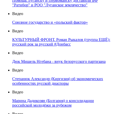
Помощь Луганску и Первомайску доставили БФ
"Ратибор" и РОО "Луганское землячество"
Видео
Союзное государство и «польский фактор»
Видео
КУЛЬТУРНЫЙ ФРОНТ. Роман Рыкалов (группа ЕЩЁ):
русский рок за русский #Донбасс
Видео
Дюк Мишель Нгебана - внук белорусского партизана
Видео
Степанюк Александр (Киргизия) об экономических
особенностях русской диаспоры
Видео
Марина Дадикозян (Болгария) о консолидации
российской молодёжи за рубежом
Видео