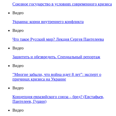
Союзное государство в условиях современного кризиса
Видео
Украина: корни внутреннего конфликта
Видео
Что такое Русский мир? Лекция Сергея Пантелеева
Видео
Защитить и обезвредить. Специальный репортаж
Видео
"Многие забыли, что война идет 8 лет": эксперт о
причинах кризиса на Украине
Видео
Концепция евразийского союза – бред? (Евстафьев,
Пантелеев, Гущин)
Видео