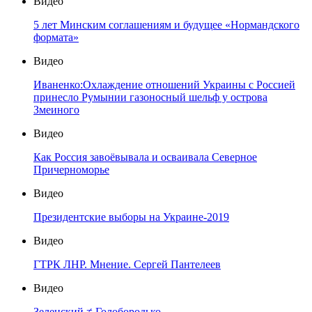
Видео
5 лет Минским соглашениям и будущее «Нормандского
формата»
Видео
Иваненко:Охлаждение отношений Украины с Россией
принесло Румынии газоносный шельф у острова
Змеиного
Видео
Как Россия завоёвывала и осваивала Северное
Причерноморье
Видео
Президентские выборы на Украине-2019
Видео
ГТРК ЛНР. Мнение. Сергей Пантелеев
Видео
Зеленский ≠ Голобородько