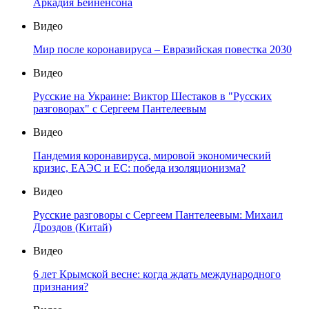
Аркадия Бейненсона
Видео
Мир после коронавируса – Евразийская повестка 2030
Видео
Русские на Украине: Виктор Шестаков в "Русских
разговорах" с Сергеем Пантелеевым
Видео
Пандемия коронавируса, мировой экономический
кризис, ЕАЭС и ЕС: победа изоляционизма?
Видео
Русские разговоры с Сергеем Пантелеевым: Михаил
Дроздов (Китай)
Видео
6 лет Крымской весне: когда ждать международного
признания?