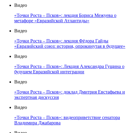
Видео
«Точки Роста – Псков»: лекция Бориса Межуева о
метафоре «Евразийской Атлантиды»
Видео
«Точки Роста – Псков»: лекция Фёдора Гайды
«Евразийский союз: история, опрокинутая в будущее»
Видео
«Точки Роста – Псков»: Лекция Александра Гущина о
будущем Евразийской интеграции
Видео
«Точки Роста – Псков»: доклад Дмитрия Евстафьева и
экспертная дискуссия
Видео
«Точки Роста – Псков»: видеоприветствие сенатора
Владимира Джабарова
Видео