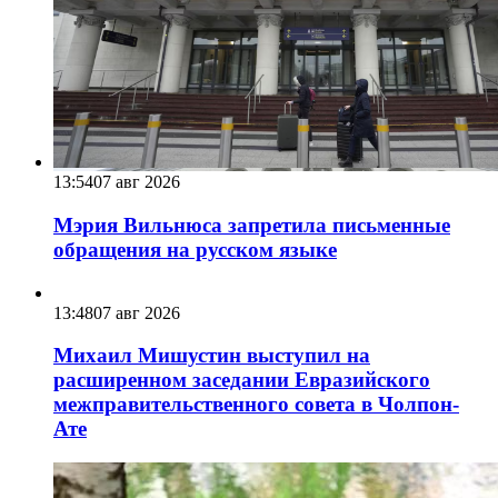
13:54
07 авг 2026
Мэрия Вильнюса запретила письменные
обращения на русском языке
13:48
07 авг 2026
Михаил Мишустин выступил на
расширенном заседании Евразийского
межправительственного совета в Чолпон-
Ате