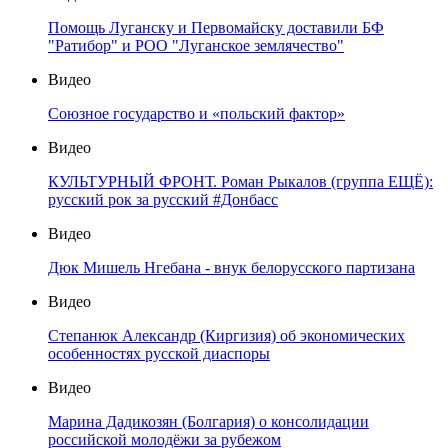
Помощь Луганску и Первомайску доставили БФ
"Ратибор" и РОО "Луганское землячество"
Видео
Союзное государство и «польский фактор»
Видео
КУЛЬТУРНЫЙ ФРОНТ. Роман Рыкалов (группа ЕЩЁ):
русский рок за русский #Донбасс
Видео
Дюк Мишель Нгебана - внук белорусского партизана
Видео
Степанюк Александр (Киргизия) об экономических
особенностях русской диаспоры
Видео
Марина Дадикозян (Болгария) о консолидации
российской молодёжи за рубежом