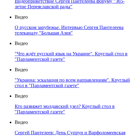
Видеоприветствие Сергея Пантелеева форуму "365-
летие Переяславской рады"
Видео
О русском зарубежье. Интервью Сергея Пантелеева
телеканалу "Большая Азия"
Видео
"Что ждёт русский язык на Украине". Круглый стол в
"Парламентской газете"
Видео
"Украина: эскалация по всем направлениям". Круглый
стол в "Парламентской газете"
Видео
Кто развяжет молдавский узел? Круглый стол в
"Парламентской газете"
Видео
Сергей Пантелеев: День Супрун и Варфоломеевская