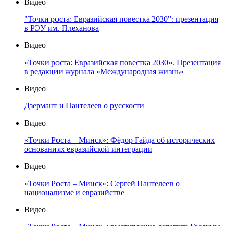
Видео
"Точки роста: Евразийская повестка 2030": презентация
в РЭУ им. Плеханова
Видео
«Точки роста: Евразийская повестка 2030». Презентация
в редакции журнала «Международная жизнь»
Видео
Дзермант и Пантелеев о русскости
Видео
«Точки Роста – Минск»: Фёдор Гайда об исторических
основаниях евразийской интеграции
Видео
«Точки Роста – Минск»: Сергей Пантелеев о
национализме и евразийстве
Видео