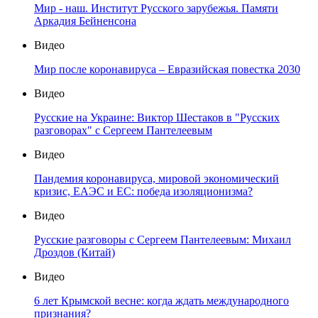
Мир - наш. Институт Русского зарубежья. Памяти
Аркадия Бейненсона
Видео
Мир после коронавируса – Евразийская повестка 2030
Видео
Русские на Украине: Виктор Шестаков в "Русских
разговорах" с Сергеем Пантелеевым
Видео
Пандемия коронавируса, мировой экономический
кризис, ЕАЭС и ЕС: победа изоляционизма?
Видео
Русские разговоры с Сергеем Пантелеевым: Михаил
Дроздов (Китай)
Видео
6 лет Крымской весне: когда ждать международного
признания?