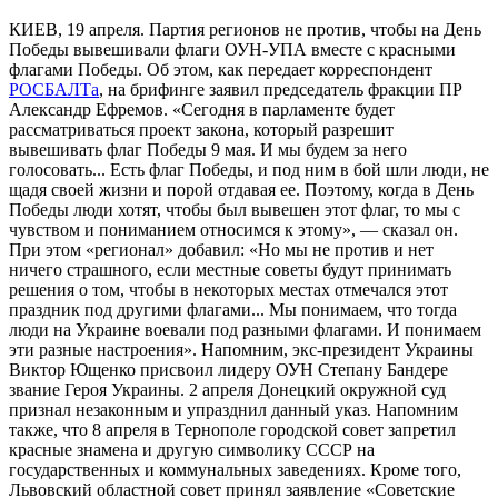
КИЕВ, 19 апреля. Партия регионов не против, чтобы на День
Победы вывешивали флаги ОУН-УПА вместе с красными
флагами Победы. Об этом, как передает корреспондент
РОСБАЛТа
, на брифинге заявил председатель фракции ПР
Александр Ефремов. «Сегодня в парламенте будет
рассматриваться проект закона, который разрешит
вывешивать флаг Победы 9 мая. И мы будем за него
голосовать... Есть флаг Победы, и под ним в бой шли люди, не
щадя своей жизни и порой отдавая ее. Поэтому, когда в День
Победы люди хотят, чтобы был вывешен этот флаг, то мы с
чувством и пониманием относимся к этому», — сказал он.
При этом «регионал» добавил: «Но мы не против и нет
ничего страшного, если местные советы будут принимать
решения о том, чтобы в некоторых местах отмечался этот
праздник под другими флагами... Мы понимаем, что тогда
люди на Украине воевали под разными флагами. И понимаем
эти разные настроения». Напомним, экс-президент Украины
Виктор Ющенко присвоил лидеру ОУН Степану Бандере
звание Героя Украины. 2 апреля Донецкий окружной суд
признал незаконным и упразднил данный указ. Напомним
также, что 8 апреля в Тернополе городской совет запретил
красные знамена и другую символику СССР на
государственных и коммунальных заведениях. Кроме того,
Львовский областной совет принял заявление «Советские