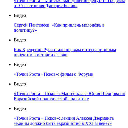
«Точки Роста – Минск»: выступление депутата Госдумы
от Севастополя Дмитрия Белика
Видео
Сергей Пантелеев: «Как привлечь молодёжь в
политику?»
Видео
Как Крещение Руси стало первым интеграционным
проектом в истории славян
Видео
«Точки Роста - Псков»: фильм о Форуме
Видео
«Точки Роста – Псков»: Мастер-класс Юрия Шевцова по
Евразийской политической аналитике
Видео
«Точки Роста – Псков»: лекция Алексея Дзерманта
«Каким должно быть евразийство в XXI-м веке?»