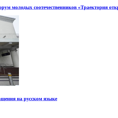
рум молодых соотечественников «Траектория отк
щения на русском языке