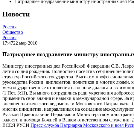
Патриаршее поздравление министру иностранных дел Рос
Новости
Россия
Общество
Россия
17:47
22 мар 2010
Патриаршее поздравление министру иностранных д
Министру иностранных дел Российской Федерации С.В. Лавров
летия со дня рождения. Полностью посвятив себя внешнеполит
структур Российского государства. Высоким профессионализмо
руководства России, дипломатов, политиков и многих людей, к
межгосударственные отношения на основе диалога и взаимопон
(1 Пет. 3:11), Вы много потрудились ради укрепления доброс
применить свои знания и навыки в международной сфере. За 
внешнеполитического ведомства и Московского Патриархата. С
многих инициатив, направленных на созидание межкультурного
Русской Православной Церковью и Министерством иностранных
радости и помощи Божией в Вашем ответственном служении.
ВСЕЯ РУСИ
Пресс-служба Патриарха Московского и всея Рус