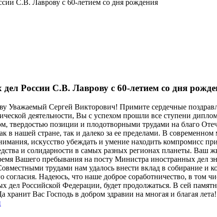
сии С.В. Лаврову с 60-летием со дня рождения
ел России С.В. Лаврову с 60-летием со дня рожд
у Уважаемый Сергей Викторович! Примите сердечные поздравле
ической деятельности, Вы с успехом прошли все ступени диплом
м, твердостью позиции и плодотворными трудами на благо Отеч
ак в нашей стране, так и далеко за ее пределами. В современно
имания, искусство убеждать и умение находить компромисс прио
оседства и солидарности в самых разных регионах планеты. Ваш
время Вашего пребывания на посту Министра иностранных дел з
овместными трудами нам удалось внести вклад в собирание и к
 согласия. Надеюсь, что наше доброе соработничество, в том ч
 дел Российской Федерации, будет продолжаться. В сей памятн
 Да хранит Вас Господь в добром здравии на многая и благ
и