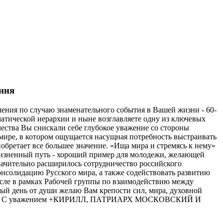
ения
ния по случаю знаменательного события в Вашей жизни - 60-
атической иерархии и ныне возглавляете одну из ключевых
ества Вы снискали себе глубокое уважение со стороны
м мире, в котором ощущается насущная потребность выстраивать
бретает все большее значение. «Ища мира и стремясь к нему»
 жизненный путь - хороший пример для молодежи, желающей
начительно расширилось сотрудничество российского
онсолидацию Русского мира, а также содействовать развитию
исле в рамках Рабочей группы по взаимодействию между
ый день от души желаю Вам крепости сил, мира, духовной
ая лета! С уважением +КИРИЛЛ, ПАТРИАРХ МОСКОВСКИЙ И