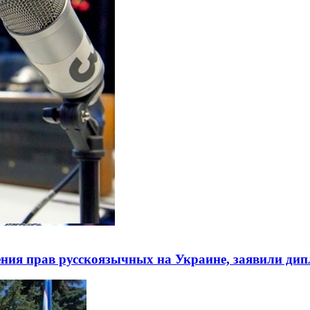
ния прав русскоязычных на Украине, заявили ди