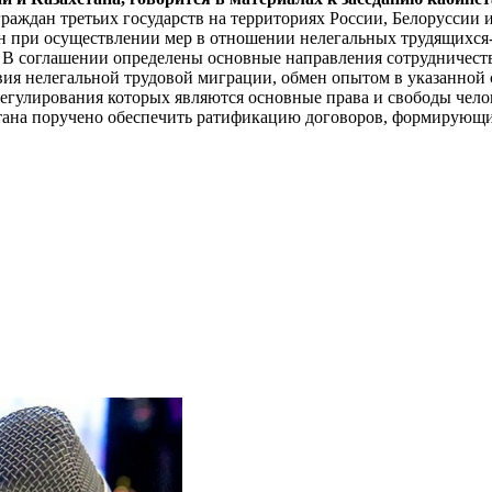
аждан третьих государств на территориях России, Белоруссии и
ан при осуществлении мер в отношении нелегальных трудящихс
 соглашении определены основные направления сотрудничества 
я нелегальной трудовой миграции, обмен опытом в указанной с
регулирования которых являются основные права и свободы чел
тана поручено обеспечить ратификацию договоров, формирующих