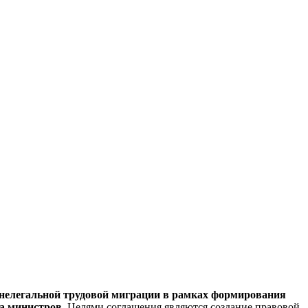
ю нелегальной трудовой миграции в рамках формирования
а министров.
Целями соглашения являются создание правовой