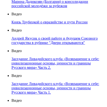
Марина Дадикозян (Болгария) о консолидации
российской молодёжи за рубежом
Видео
Князь Трубецкой о евразийстве и пути России
Видео
Андрей Якусик о своей работе и будущем Союзного
государства в рубрике "Двери открываются"
Видео
Заседание Ливадийского клуба «Возвращение к себе:
цивилизационные основы, ценности и границы
Русского мира» Часть 2.
Видео
Заседание Ливадийского клуба «Возвращение к себе:
цивилизационные основы, ценности и границы
Русского мира» Часть 1.
Видео