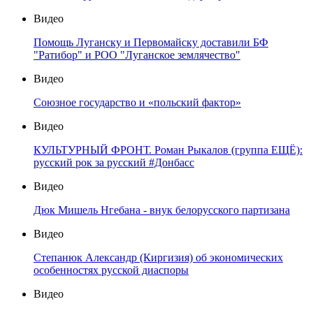
Видео
Помощь Луганску и Первомайску доставили БФ
"Ратибор" и РОО "Луганское землячество"
Видео
Союзное государство и «польский фактор»
Видео
КУЛЬТУРНЫЙ ФРОНТ. Роман Рыкалов (группа ЕЩЁ):
русский рок за русский #Донбасс
Видео
Дюк Мишель Нгебана - внук белорусского партизана
Видео
Степанюк Александр (Киргизия) об экономических
особенностях русской диаспоры
Видео