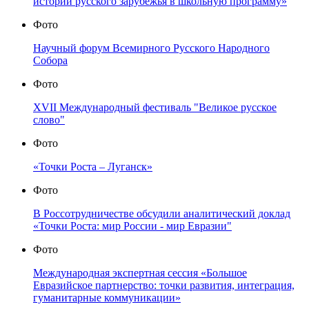
истории русского зарубежья в школьную программу»
Фото
Научный форум Всемирного Русского Народного
Собора
Фото
XVII Международный фестиваль "Великое русское
слово"
Фото
«Точки Роста – Луганск»
Фото
В Россотрудничестве обсудили аналитический доклад
«Точки Роста: мир России - мир Евразии"
Фото
Международная экспертная сессия «Большое
Евразийское партнерство: точки развития, интеграция,
гуманитарные коммуникации»