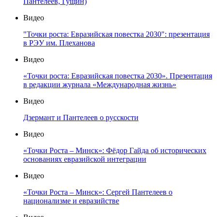
Пантелеев, Гущин)
Видео
"Точки роста: Евразийская повестка 2030": презентация
в РЭУ им. Плеханова
Видео
«Точки роста: Евразийская повестка 2030». Презентация
в редакции журнала «Международная жизнь»
Видео
Дзермант и Пантелеев о русскости
Видео
«Точки Роста – Минск»: Фёдор Гайда об исторических
основаниях евразийской интеграции
Видео
«Точки Роста – Минск»: Сергей Пантелеев о
национализме и евразийстве