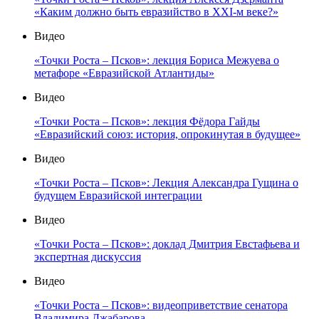
«Каким должно быть евразийство в XXI-м веке?»
Видео
«Точки Роста – Псков»: лекция Бориса Межуева о
метафоре «Евразийской Атлантиды»
Видео
«Точки Роста – Псков»: лекция Фёдора Гайды
«Евразийский союз: история, опрокинутая в будущее»
Видео
«Точки Роста – Псков»: Лекция Александра Гущина о
будущем Евразийской интеграции
Видео
«Точки Роста – Псков»: доклад Дмитрия Евстафьева и
экспертная дискуссия
Видео
«Точки Роста – Псков»: видеоприветствие сенатора
Владимира Джабарова