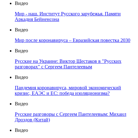
Видео
Мир - наш. Институт Русского зарубежья. Памяти
Аркадия Бейненсона
Видео
Мир после коронавируса – Евразийская повестка 2030
Видео
Русские на Украине: Виктор Шестаков в "Русских
разговорах" с Сергеем Пантелеевым
Видео
Пандемия коронавируса, мировой экономический
кризис, ЕАЭС и ЕС: победа изоляционизма?
Видео
Русские разговоры с Сергеем Пантелеевым: Михаил
Дроздов (Китай)
Видео