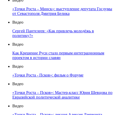
Видео
«Точки Роста – Минск»: выступление депутата Госдумы
от Севастополя Дмитрия Белика
Видео
Сергей Пантелеев: «Как привлечь молодёжь в
политику?»
Видео
Как Крещение Руси стало первым интеграционным
проектом в истории славян
Видео
«Точки Роста - Псков»: фильм о Форуме
Видео
«Точки Роста – Псков»: Мастер-класс Юрия Шевцова по
Евразийской политической аналитике
Видео
«Точки Роста – Псков»: лекция Алексея Дзерманта