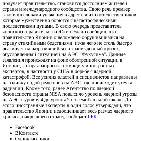
получает правительство, становится достоянием жителей
страны и международного сообщества. Свою речь премьер
закончил словами уважения в адрес своих соотечественников,
которые мужественно борются с катастрофическими
последствиями цунами. В свою очередь представитель
японского правительства Юкио Эдано сообщил, что
правительство Японии ошеломлено обрушившимися на
страну стихийными бедствиями, из-за чего не столь быстро
реагирует на разразившийся в стране ядерный кризис,
обусловленный ситуацией на АЭС "Фукусима". Данные
заявления происходят на фоне обостренной ситуации в
Японии, которая запросила помощи у иностранных
экспертов, в частности у США в борьбе с ядерной
катастрофой. Все усилия властей и специалистов направлены
на заливку водой реакторов на АЭС, где происходит утечка
радиации. Кроме того, ранее Агентство по ядерной
безопасности страны NISA повысило уровень ядерной угрозы
на АЭС с уровня 4 до уровня 5 по семибалльной шкале. До
этого иностранные эксперты в один голос утверждали, что
правительство Японии недооценивает весь размах ядерного
кризиса, накрывшего страну, сообщает
РБК
.
Facebook
ВКонтакте
Одноклассники