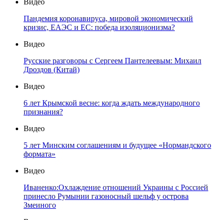
Видео
Пандемия коронавируса, мировой экономический
кризис, ЕАЭС и ЕС: победа изоляционизма?
Видео
Русские разговоры с Сергеем Пантелеевым: Михаил
Дроздов (Китай)
Видео
6 лет Крымской весне: когда ждать международного
признания?
Видео
5 лет Минским соглашениям и будущее «Нормандского
формата»
Видео
Иваненко:Охлаждение отношений Украины с Россией
принесло Румынии газоносный шельф у острова
Змеиного