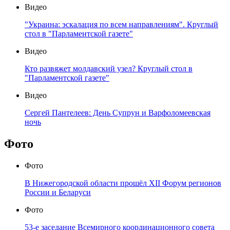
Видео
"Украина: эскалация по всем направлениям". Круглый
стол в "Парламентской газете"
Видео
Кто развяжет молдавский узел? Круглый стол в
"Парламентской газете"
Видео
Сергей Пантелеев: День Супрун и Варфоломеевская
ночь
Фото
Фото
В Нижегородской области прошёл XII Форум регионов
России и Беларуси
Фото
53-е заседание Всемирного координационного совета