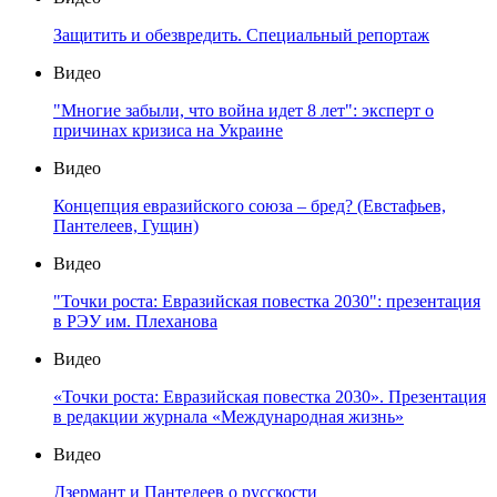
Защитить и обезвредить. Специальный репортаж
Видео
"Многие забыли, что война идет 8 лет": эксперт о
причинах кризиса на Украине
Видео
Концепция евразийского союза – бред? (Евстафьев,
Пантелеев, Гущин)
Видео
"Точки роста: Евразийская повестка 2030": презентация
в РЭУ им. Плеханова
Видео
«Точки роста: Евразийская повестка 2030». Презентация
в редакции журнала «Международная жизнь»
Видео
Дзермант и Пантелеев о русскости