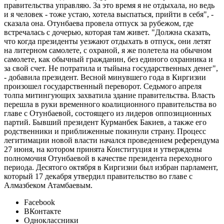
правительства управляю. За это время я не отдыхала, но ведь
и я человек - тоже устаю, хотела выспаться, прийти в себя", -
сказала она. Отунбаева провела отпуск за рубежом, где
встречалась с дочерью, которая там живет. "Должна сказать,
что когда президенты уезжают отдыхать в отпуск, они летят
на литерном самолете, с охраной, я же полетела на обычном
самолете, как обычный гражданин, без единого охранника и
за свой счет. Не потратила и тыйына государственных денег",
- добавила президент. Весной минувшего года в Киргизии
произошел государственный переворот. Седьмого апреля
толпа митингующих захватила здание правительства. Власть
перешла в руки временного коалиционного правительства во
главе с Отунбаевой, состоящего из лидеров оппозиционных
партий. Бывший президент Курманбек Бакиев, а также его
родственники и приближенные покинули страну. Процесс
легитимации новой власти начался проведением референдума
27 июня, на котором принята Конституция и утверждены
полномочия Отунбаевой в качестве президента переходного
периода. Десятого октября в Киргизии был избран парламент,
который 17 декабря утвердил правительство во главе с
Алмазбеком Атамбаевым.
Facebook
ВКонтакте
Одноклассники