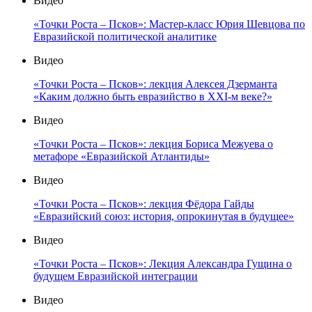
Видео
«Точки Роста – Псков»: Мастер-класс Юрия Шевцова по
Евразийской политической аналитике
Видео
«Точки Роста – Псков»: лекция Алексея Дзерманта
«Каким должно быть евразийство в XXI-м веке?»
Видео
«Точки Роста – Псков»: лекция Бориса Межуева о
метафоре «Евразийской Атлантиды»
Видео
«Точки Роста – Псков»: лекция Фёдора Гайды
«Евразийский союз: история, опрокинутая в будущее»
Видео
«Точки Роста – Псков»: Лекция Александра Гущина о
будущем Евразийской интеграции
Видео