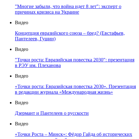
"Многие забыли, что война идет 8 лет": эксперт о
причинах кризиса на Украине
Видео
Концепция евразийского союза – бред? (Евстафьев,
Пантелеев, Гущин)
Видео
"Точки роста: Евразийская повестка 2030": презентация
в РЭУ им. Плеханова
Видео
«Точки роста: Евразийская повестка 2030». Презентация
в редакции журнала «Международная жизнь»
Видео
Дзермант и Пантелеев о русскости
Видео
«Точки Роста – Минск»: Фёдор Гайда об исторических