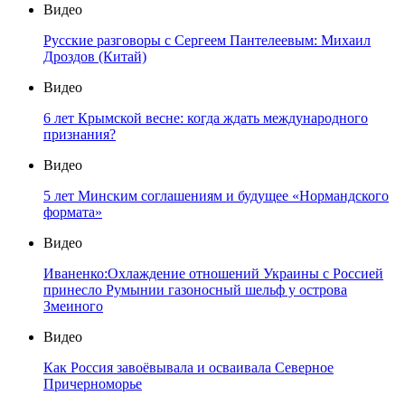
Видео
Русские разговоры с Сергеем Пантелеевым: Михаил
Дроздов (Китай)
Видео
6 лет Крымской весне: когда ждать международного
признания?
Видео
5 лет Минским соглашениям и будущее «Нормандского
формата»
Видео
Иваненко:Охлаждение отношений Украины с Россией
принесло Румынии газоносный шельф у острова
Змеиного
Видео
Как Россия завоёвывала и осваивала Северное
Причерноморье