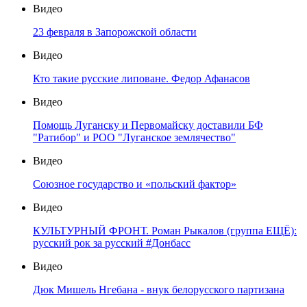
Видео
23 февраля в Запорожской области
Видео
Кто такие русские липоване. Федор Афанасов
Видео
Помощь Луганску и Первомайску доставили БФ
"Ратибор" и РОО "Луганское землячество"
Видео
Союзное государство и «польский фактор»
Видео
КУЛЬТУРНЫЙ ФРОНТ. Роман Рыкалов (группа ЕЩЁ):
русский рок за русский #Донбасс
Видео
Дюк Мишель Нгебана - внук белорусского партизана