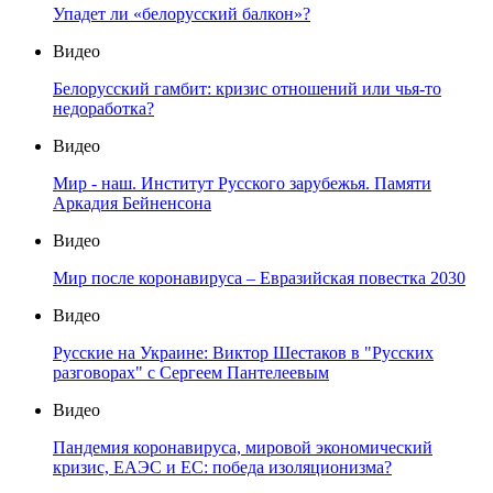
Упадет ли «белорусский балкон»?
Видео
Белорусский гамбит: кризис отношений или чья-то
недоработка?
Видео
Мир - наш. Институт Русского зарубежья. Памяти
Аркадия Бейненсона
Видео
Мир после коронавируса – Евразийская повестка 2030
Видео
Русские на Украине: Виктор Шестаков в "Русских
разговорах" с Сергеем Пантелеевым
Видео
Пандемия коронавируса, мировой экономический
кризис, ЕАЭС и ЕС: победа изоляционизма?