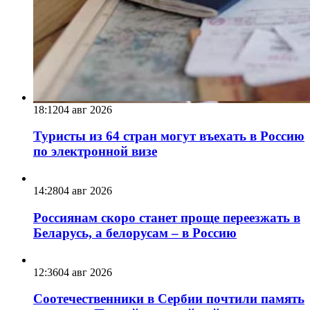
18:12
04 авг 2026
Туристы из 64 стран могут въехать в Россию
по электронной визе
14:28
04 авг 2026
Россиянам скоро станет проще переезжать в
Беларусь, а белорусам – в Россию
12:36
04 авг 2026
Соотечественники в Сербии почтили память