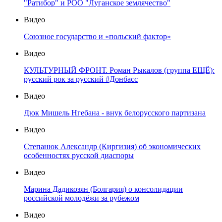
"Ратибор" и РОО "Луганское землячество"
Видео
Союзное государство и «польский фактор»
Видео
КУЛЬТУРНЫЙ ФРОНТ. Роман Рыкалов (группа ЕЩЁ):
русский рок за русский #Донбасс
Видео
Дюк Мишель Нгебана - внук белорусского партизана
Видео
Степанюк Александр (Киргизия) об экономических
особенностях русской диаспоры
Видео
Марина Дадикозян (Болгария) о консолидации
российской молодёжи за рубежом
Видео