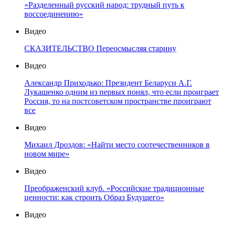
«Разделенный русский народ: трудный путь к
воссоединению»
Видео
СКАЗИТЕЛЬСТВО Переосмысляя старину
Видео
Александр Приходько: Президент Беларуси А.Г.
Лукашенко одним из первых понял, что если проиграет
Россия, то на постсоветском пространстве проиграют
все
Видео
Михаил Дроздов: «Найти место соотечественников в
новом мире»
Видео
Преображенский клуб. «Российские традиционные
ценности: как строить Образ Будущего»
Видео