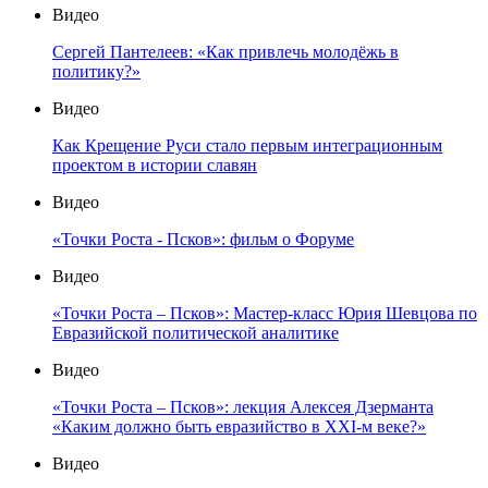
Видео
Сергей Пантелеев: «Как привлечь молодёжь в
политику?»
Видео
Как Крещение Руси стало первым интеграционным
проектом в истории славян
Видео
«Точки Роста - Псков»: фильм о Форуме
Видео
«Точки Роста – Псков»: Мастер-класс Юрия Шевцова по
Евразийской политической аналитике
Видео
«Точки Роста – Псков»: лекция Алексея Дзерманта
«Каким должно быть евразийство в XXI-м веке?»
Видео