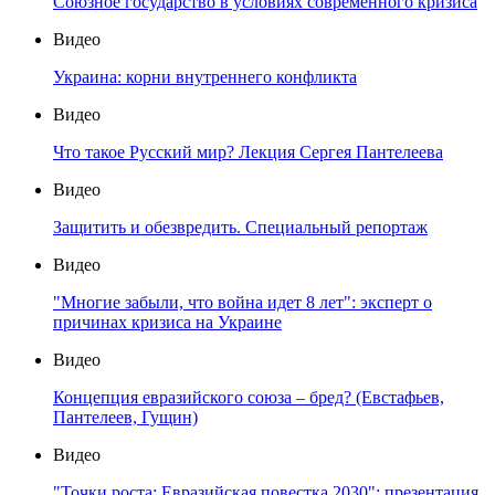
Союзное государство в условиях современного кризиса
Видео
Украина: корни внутреннего конфликта
Видео
Что такое Русский мир? Лекция Сергея Пантелеева
Видео
Защитить и обезвредить. Специальный репортаж
Видео
"Многие забыли, что война идет 8 лет": эксперт о
причинах кризиса на Украине
Видео
Концепция евразийского союза – бред? (Евстафьев,
Пантелеев, Гущин)
Видео
"Точки роста: Евразийская повестка 2030": презентация