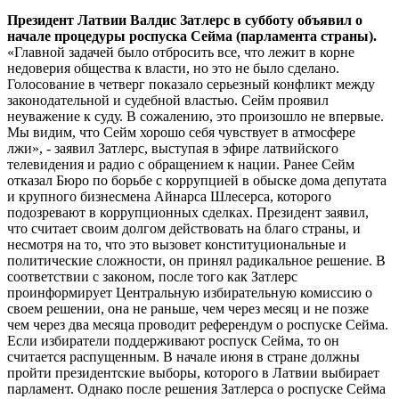
Президент Латвии Валдис Затлерс в субботу объявил о
начале процедуры роспуска Сейма (парламента страны).
«Главной задачей было отбросить все, что лежит в корне
недоверия общества к власти, но это не было сделано.
Голосование в четверг показало серьезный конфликт между
законодательной и судебной властью. Сейм проявил
неуважение к суду. В сожалению, это произошло не впервые.
Мы видим, что Сейм хорошо себя чувствует в атмосфере
лжи», - заявил Затлерс, выступая в эфире латвийского
телевидения и радио с обращением к нации. Ранее Сейм
отказал Бюро по борьбе с коррупцией в обыске дома депутата
и крупного бизнесмена Айнарса Шлесерса, которого
подозревают в коррупционных сделках. Президент заявил,
что считает своим долгом действовать на благо страны, и
несмотря на то, что это вызовет конституциональные и
политические сложности, он принял радикальное решение. В
соответствии с законом, после того как Затлерс
проинформирует Центральную избирательную комиссию о
своем решении, она не раньше, чем через месяц и не позже
чем через два месяца проводит референдум о роспуске Сейма.
Если избиратели поддерживают роспуск Сейма, то он
считается распущенным. В начале июня в стране должны
пройти президентские выборы, которого в Латвии выбирает
парламент. Однако после решения Затлерса о роспуске Сейма