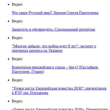
Видео
Что такое Русский мир? Лекция Сергея Пантелеева
Видео
Защитить и обезвредить. Специальный репортаж
Видео
"Многие забыли, что война идет 8 лет": эксперт о
причинах кризиса на Украине
Видео
Концепция евразийского союза – бред? (Евстафьев,
Пантелеев, Гущин)
Видео
"Точки роста: Евразийская повестка 2030": презентация
в РЭУ им. Плеханова
Видео
«Точки роста: Евразийская повестка 2030». Презентация