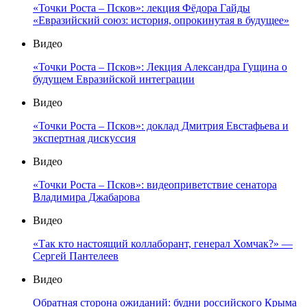
«Точки Роста – Псков»: лекция Фёдора Гайды
«Евразийский союз: история, опрокинутая в будущее»
Видео
«Точки Роста – Псков»: Лекция Александра Гущина о
будущем Евразийской интеграции
Видео
«Точки Роста – Псков»: доклад Дмитрия Евстафьева и
экспертная дискуссия
Видео
«Точки Роста – Псков»: видеоприветствие сенатора
Владимира Джабарова
Видео
«Так кто настоящий коллаборант, генерал Хомчак?» —
Сергей Пантелеев
Видео
Обратная сторона ожиданий: будни российского Крыма