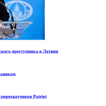
ского преступника в Латвии
заявкам
-перехватчиков Patriot