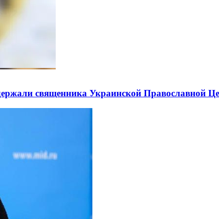
держали священника Украинской Православной Ц