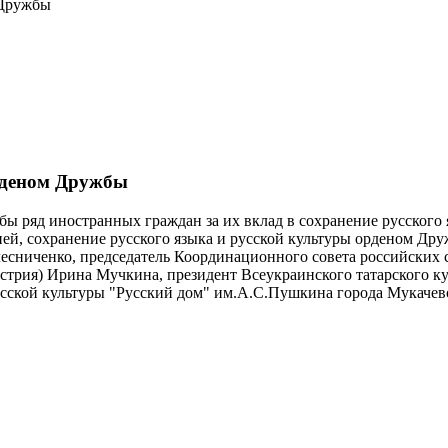
 Дружбы
орденом Дружбы
ряд иностранных граждан за их вклад в сохранение русского я
ссией, сохранение русского языка и русской культуры орденом 
ниченко, председатель Координационного совета российских с
трия) Ирина Мучкина, президент Всеукраинского татарского ку
сской культуры "Русский дом" им.А.С.Пушкина города Мукачево