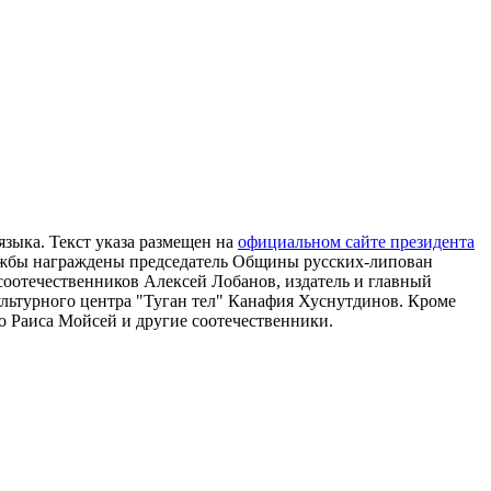
зыка. Текст указа размещен на
официальном сайте президента
Дружбы награждены председатель Общины русских-липован
оотечественников Алексей Лобанов, издатель и главный
льтурного центра "Туган тел" Канафия Хуснутдинов. Кроме
 Раиса Мойсей и другие соотечественники.