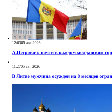
12:03
05 авг 2026
А.Петрович: почти в каждом молдавском горо
11:27
05 авг 2026
В Литве мужчина осужден на 8 месяцев огра