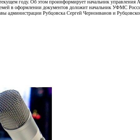
 текущем году. Об этом проинформирует начальник управления А
 семей в оформлении документов доложит начальник УФМС Рос
авы администрации Рубцовска Сергей Черноиванов и Рубцовско