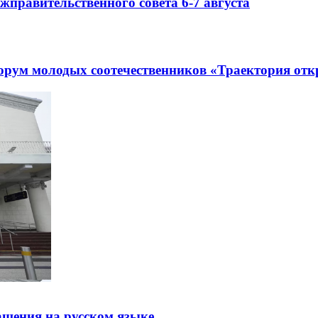
правительственного совета 6-7 августа
рум молодых соотечественников «Траектория отк
щения на русском языке