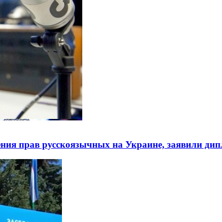
ния прав русскоязычных на Украине, заявили ди