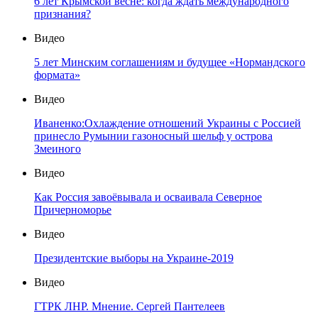
6 лет Крымской весне: когда ждать международного
признания?
Видео
5 лет Минским соглашениям и будущее «Нормандского
формата»
Видео
Иваненко:Охлаждение отношений Украины с Россией
принесло Румынии газоносный шельф у острова
Змеиного
Видео
Как Россия завоёвывала и осваивала Северное
Причерноморье
Видео
Президентские выборы на Украине-2019
Видео
ГТРК ЛНР. Мнение. Сергей Пантелеев