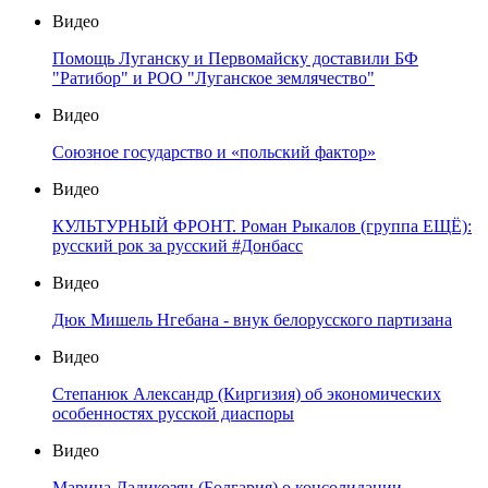
Видео
Помощь Луганску и Первомайску доставили БФ
"Ратибор" и РОО "Луганское землячество"
Видео
Союзное государство и «польский фактор»
Видео
КУЛЬТУРНЫЙ ФРОНТ. Роман Рыкалов (группа ЕЩЁ):
русский рок за русский #Донбасс
Видео
Дюк Мишель Нгебана - внук белорусского партизана
Видео
Степанюк Александр (Киргизия) об экономических
особенностях русской диаспоры
Видео
Марина Дадикозян (Болгария) о консолидации