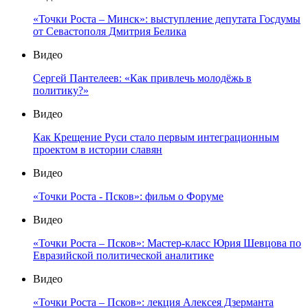
«Точки Роста – Минск»: выступление депутата Госдумы
от Севастополя Дмитрия Белика
Видео
Сергей Пантелеев: «Как привлечь молодёжь в
политику?»
Видео
Как Крещение Руси стало первым интеграционным
проектом в истории славян
Видео
«Точки Роста - Псков»: фильм о Форуме
Видео
«Точки Роста – Псков»: Мастер-класс Юрия Шевцова по
Евразийской политической аналитике
Видео
«Точки Роста – Псков»: лекция Алексея Дзерманта