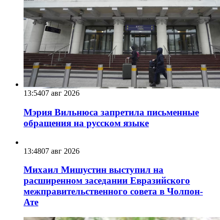
13:54
07 авг 2026
Мэрия Вильнюса запретила письменные
обращения на русском языке
13:48
07 авг 2026
Михаил Мишустин выступил на
расширенном заседании Евразийского
межправительственного совета в Чолпон-
Ате