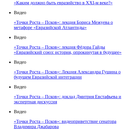
«Каким должно быть евразийство в XXI-м веке?»
Видео
«Точки Роста – Псков»: лекция Бориса Межуева о
метафоре «Евразийской Атлантиды»
Видео
«Точки Роста – Псков»: лекция Фёдора Гайды
«Евразийский союз: история, опрокинутая в будущее»
Видео
«Точки Роста – Псков»: Лекция Александра Гущина о
будущем Евразийской интеграции
Видео
«Точки Роста – Псков»: доклад Дмитрия Евстафьева и
экспертная дискуссия
Видео
«Точки Роста – Псков»: видеоприветствие сенатора
Владимира Джабарова