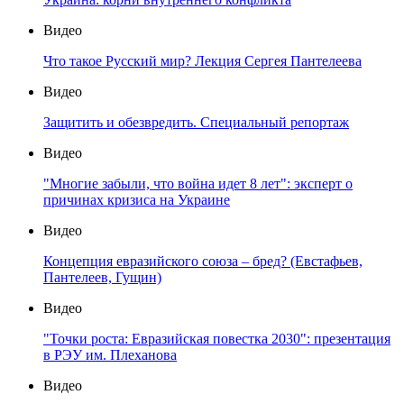
Видео
Что такое Русский мир? Лекция Сергея Пантелеева
Видео
Защитить и обезвредить. Специальный репортаж
Видео
"Многие забыли, что война идет 8 лет": эксперт о
причинах кризиса на Украине
Видео
Концепция евразийского союза – бред? (Евстафьев,
Пантелеев, Гущин)
Видео
"Точки роста: Евразийская повестка 2030": презентация
в РЭУ им. Плеханова
Видео