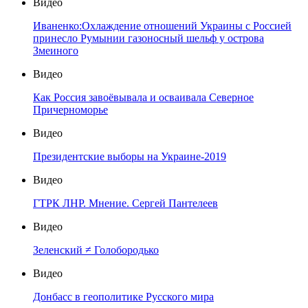
Видео
Иваненко:Охлаждение отношений Украины с Россией
принесло Румынии газоносный шельф у острова
Змеиного
Видео
Как Россия завоёвывала и осваивала Северное
Причерноморье
Видео
Президентские выборы на Украине-2019
Видео
ГТРК ЛНР. Мнение. Сергей Пантелеев
Видео
Зеленский ≠ Голобородько
Видео
Донбасс в геополитике Русского мира