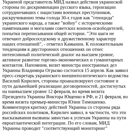
Украиной представитель МИД назвал действия украинской
стороны по дискриминации русского языка, героизации
сотрудничавших с нацистами военных преступников,
раскручиванию темы голода 30-х годов как "геноцида"
украинского народа, а также "войну" с историческими
памятниками и могилами советских воинов-освободителей,
попытки переписывания общей истории. "Эти шаги не
отвечают добрососедскому и дружественному характеру
наших отношений", - отметил Камынин. К положительным
тенденциям в двусторонних отношениях он отнес
интенсивный политический диалог на высшем уровне,
активное развитие торгово-экономических и гуманитарных
контактов. Напомним, визит министра иностранных дел
Украины Владимира Огрызко состоится 15 апреля. Как заявил
пресс-секретарь украинского внешнеполитического ведомства
Василий Кирилич, стороны проанализируют состояние и
пути дальнейшей реализации договоренностей, достигнутых
на наивысшем уровне 12 февраля, во время визита
Президента Украины Виктора Ющенко в РФ, и 21 февраля, во
время визита премьер-министра Юлии Тимошенко.
Комментируя критику действий Украины со стороны ряда
российских политиков, Кирилич заявил, в частности, что эти
высказывания вызваны завистью к успехам Украины на пути
евроатлантической интеграции. По его словам, МИД
Украины проводит "соответствующий мониторинг"