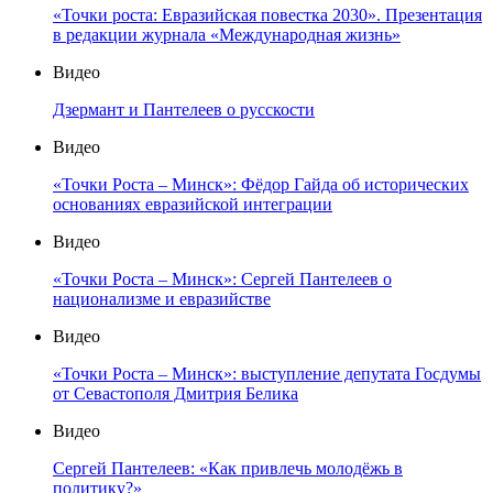
«Точки роста: Евразийская повестка 2030». Презентация
в редакции журнала «Международная жизнь»
Видео
Дзермант и Пантелеев о русскости
Видео
«Точки Роста – Минск»: Фёдор Гайда об исторических
основаниях евразийской интеграции
Видео
«Точки Роста – Минск»: Сергей Пантелеев о
национализме и евразийстве
Видео
«Точки Роста – Минск»: выступление депутата Госдумы
от Севастополя Дмитрия Белика
Видео
Сергей Пантелеев: «Как привлечь молодёжь в
политику?»