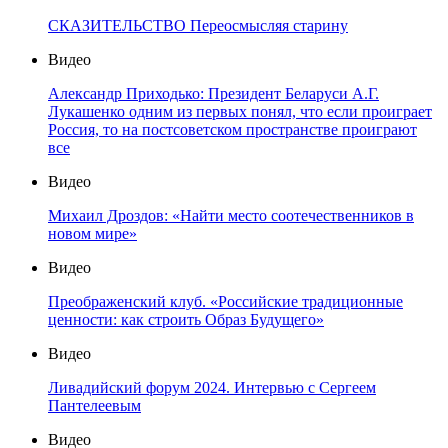
СКАЗИТЕЛЬСТВО Переосмысляя старину
Видео
Александр Приходько: Президент Беларуси А.Г.
Лукашенко одним из первых понял, что если проиграет
Россия, то на постсоветском пространстве проиграют
все
Видео
Михаил Дроздов: «Найти место соотечественников в
новом мире»
Видео
Преображенский клуб. «Российские традиционные
ценности: как строить Образ Будущего»
Видео
Ливадийский форум 2024. Интервью с Сергеем
Пантелеевым
Видео