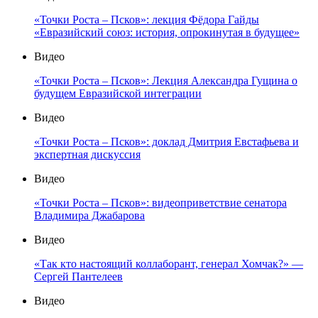
«Точки Роста – Псков»: лекция Фёдора Гайды
«Евразийский союз: история, опрокинутая в будущее»
Видео
«Точки Роста – Псков»: Лекция Александра Гущина о
будущем Евразийской интеграции
Видео
«Точки Роста – Псков»: доклад Дмитрия Евстафьева и
экспертная дискуссия
Видео
«Точки Роста – Псков»: видеоприветствие сенатора
Владимира Джабарова
Видео
«Так кто настоящий коллаборант, генерал Хомчак?» —
Сергей Пантелеев
Видео