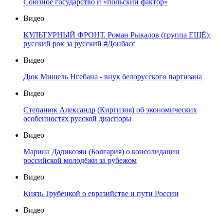
Союзное государство и «польский фактор»
Видео
КУЛЬТУРНЫЙ ФРОНТ. Роман Рыкалов (группа ЕЩЁ):
русский рок за русский #Донбасс
Видео
Дюк Мишель Нгебана - внук белорусского партизана
Видео
Степанюк Александр (Киргизия) об экономических
особенностях русской диаспоры
Видео
Марина Дадикозян (Болгария) о консолидации
российской молодёжи за рубежом
Видео
Князь Трубецкой о евразийстве и пути России
Видео