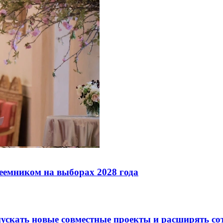
реемником на выборах 2028 года
скать новые совместные проекты и расширять сот