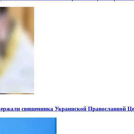
держали священника Украинской Православной Ц