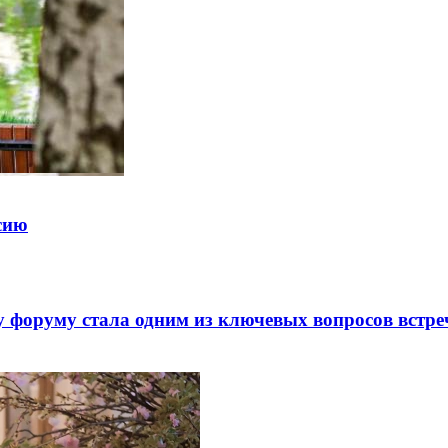
ссию
 форуму стала одним из ключевых вопросов встре