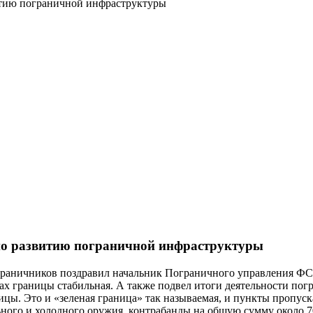
итию пограничной инфраструктуры
по развитию пограничной инфраструктуры
ограничников поздравил начальник Пограничного управления ФС
ах границы стабильная. А также подвел итоги деятельности пог
ицы. Это и «зеленая граница» так называемая, и пункты пропу
ьного и холодного оружия, контрабанды на общую сумму около 