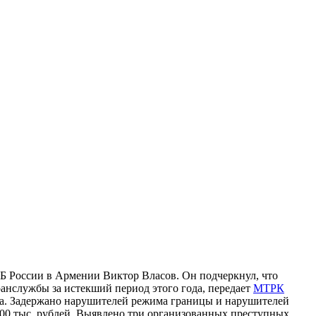
Б России в Армении Виктор Власов. Он подчеркнул, что
ранслужбы за истекший период этого года, передает
МТРК
ска. Задержано нарушителей режима границы и нарушителей
700 тыс. рублей. Выявлено три организованных преступных