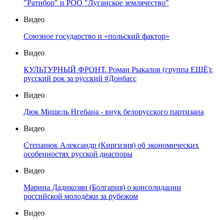
"Ратибор" и РОО "Луганское землячество"
Видео
Союзное государство и «польский фактор»
Видео
КУЛЬТУРНЫЙ ФРОНТ. Роман Рыкалов (группа ЕЩЁ):
русский рок за русский #Донбасс
Видео
Дюк Мишель Нгебана - внук белорусского партизана
Видео
Степанюк Александр (Киргизия) об экономических
особенностях русской диаспоры
Видео
Марина Дадикозян (Болгария) о консолидации
российской молодёжи за рубежом
Видео