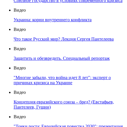
Союзное государство в условиях современного кризиса
Видео
Украина: корни внутреннего конфликта
Видео
Что такое Русский мир? Лекция Сергея Пантелеева
Видео
Защитить и обезвредить. Специальный репортаж
Видео
"Многие забыли, что война идет 8 лет": эксперт о
причинах кризиса на Украине
Видео
Концепция евразийского союза – бред? (Евстафьев,
Пантелеев, Гущин)
Видео
"Точки роста: Евразийская повестка 2030": презентация