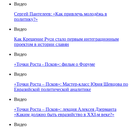
Видео
Сергей Пантелеев: «Как привлечь молодёжь в
политику?»
Видео
Как Крещение Руси стало первым интеграционным
проектом в истории славян
Видео
«Точки Роста - Псков»: фильм о Форуме
Видео
«Точки Роста – Псков»: Мастер-класс Юрия Шевцова по
Евразийской политической аналитике
Видео
«Точки Роста – Псков»: лекция Алексея Дзерманта
«Каким должно быть евразийство в XXI-м веке?»
Видео