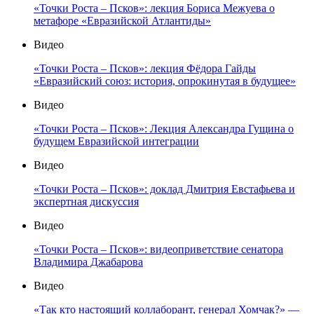
«Точки Роста – Псков»: лекция Бориса Межуева о
метафоре «Евразийской Атлантиды»
Видео
«Точки Роста – Псков»: лекция Фёдора Гайды
«Евразийский союз: история, опрокинутая в будущее»
Видео
«Точки Роста – Псков»: Лекция Александра Гущина о
будущем Евразийской интеграции
Видео
«Точки Роста – Псков»: доклад Дмитрия Евстафьева и
экспертная дискуссия
Видео
«Точки Роста – Псков»: видеоприветствие сенатора
Владимира Джабарова
Видео
«Так кто настоящий коллаборант, генерал Хомчак?» —