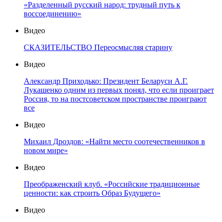
«Разделенный русский народ: трудный путь к
воссоединению»
Видео
СКАЗИТЕЛЬСТВО Переосмысляя старину
Видео
Александр Приходько: Президент Беларуси А.Г.
Лукашенко одним из первых понял, что если проиграет
Россия, то на постсоветском пространстве проиграют
все
Видео
Михаил Дроздов: «Найти место соотечественников в
новом мире»
Видео
Преображенский клуб. «Российские традиционные
ценности: как строить Образ Будущего»
Видео