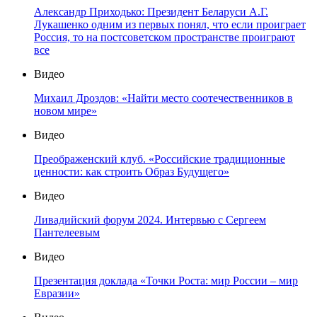
Александр Приходько: Президент Беларуси А.Г.
Лукашенко одним из первых понял, что если проиграет
Россия, то на постсоветском пространстве проиграют
все
Видео
Михаил Дроздов: «Найти место соотечественников в
новом мире»
Видео
Преображенский клуб. «Российские традиционные
ценности: как строить Образ Будущего»
Видео
Ливадийский форум 2024. Интервью с Сергеем
Пантелеевым
Видео
Презентация доклада «Точки Роста: мир России – мир
Евразии»