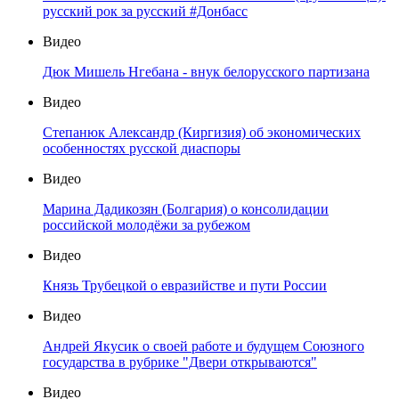
русский рок за русский #Донбасс
Видео
Дюк Мишель Нгебана - внук белорусского партизана
Видео
Степанюк Александр (Киргизия) об экономических
особенностях русской диаспоры
Видео
Марина Дадикозян (Болгария) о консолидации
российской молодёжи за рубежом
Видео
Князь Трубецкой о евразийстве и пути России
Видео
Андрей Якусик о своей работе и будущем Союзного
государства в рубрике "Двери открываются"
Видео