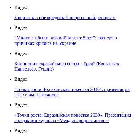
Видео
Защитить и обезвредить. Специальный репортаж
Видео
"Многие забыли, что война идет 8 лет": эксперт о
причинах кризиса на Украине
Видео
Концепция евразийского союза – бред? (Евстафьев,
Пантелеев, Гущин)
Видео
"Точки роста: Евразийская повестка 2030": презентация
в РЭУ им. Плеханова
Видео
«Точки роста: Евразийская повестка 2030». Презентация
в редакции журнала «Международная жизнь»
Видео