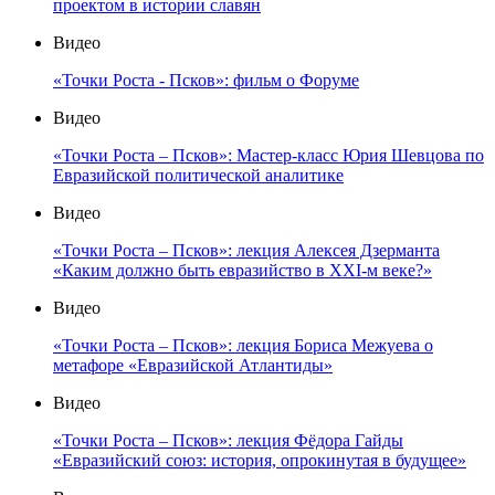
проектом в истории славян
Видео
«Точки Роста - Псков»: фильм о Форуме
Видео
«Точки Роста – Псков»: Мастер-класс Юрия Шевцова по
Евразийской политической аналитике
Видео
«Точки Роста – Псков»: лекция Алексея Дзерманта
«Каким должно быть евразийство в XXI-м веке?»
Видео
«Точки Роста – Псков»: лекция Бориса Межуева о
метафоре «Евразийской Атлантиды»
Видео
«Точки Роста – Псков»: лекция Фёдора Гайды
«Евразийский союз: история, опрокинутая в будущее»