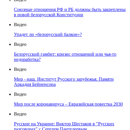
Союзные отношения РФ и РБ должны быть закреплены
в новой белорусской Конституции
Видео
Упадет ли «белорусский балкон»?
Видео
Белорусский гамбит: кризис отношений или чья-то
недоработка?
Видео
Мир - наш. Институт Русского зарубежья. Памяти
Аркадия Бейненсона
Видео
Мир после коронавируса – Евразийская повестка 2030
Видео
Русские на Украине: Виктор Шестаков в "Русских
разговорах" с Сергеем Пантелеевым