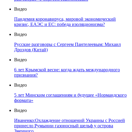
Видео
Пандемия коронавируса, мировой экономический
кризис, ЕАЭС и ЕС: победа изоляционизма?
Видео
Русские разговоры с Сергеем Пантелеевым: Михаил
Дроздов (Китай)
Видео
6 лет Крымской весне: когда ждать международного
признания?
Видео
5 лет Минским соглашениям и будущее «Нормандского
формата»
Видео
Иваненко:Охлаждение отношений Украины с Россией
принесло Румынии газоносный шельф у острова
Змеиного