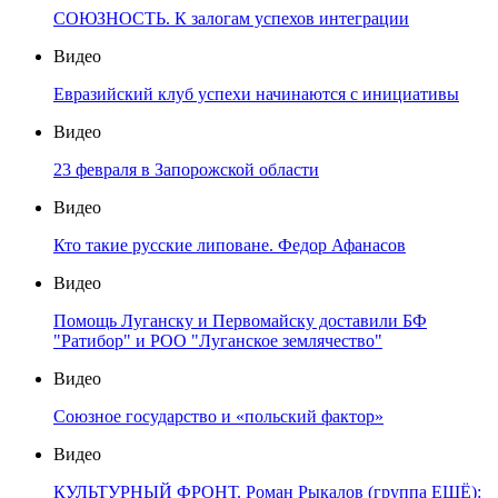
СОЮЗНОСТЬ. К залогам успехов интеграции
Видео
Евразийский клуб успехи начинаются с инициативы
Видео
23 февраля в Запорожской области
Видео
Кто такие русские липоване. Федор Афанасов
Видео
Помощь Луганску и Первомайску доставили БФ
"Ратибор" и РОО "Луганское землячество"
Видео
Союзное государство и «польский фактор»
Видео
КУЛЬТУРНЫЙ ФРОНТ. Роман Рыкалов (группа ЕЩЁ):