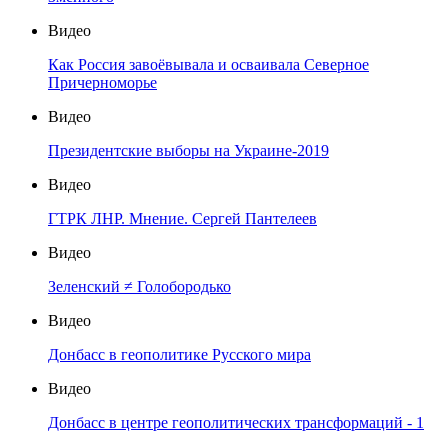
Видео
Как Россия завоёвывала и осваивала Северное
Причерноморье
Видео
Президентские выборы на Украине-2019
Видео
ГТРК ЛНР. Мнение. Сергей Пантелеев
Видео
Зеленский ≠ Голобородько
Видео
Донбасс в геополитике Русского мира
Видео
Донбасс в центре геополитических трансформаций - 1