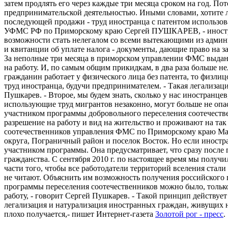
затем продлять его через каждые три месяца сроком на год. По
предпринимательской деятельностью. Иными словами, хотите ли
последующей продажи - труд иностранца с патентом использоват
УФМС РФ по Приморскому краю Сергей ПУШКАРЕВ, - иностранн
возможности стать нелегалом со всеми вытекающими из админис
и квитанции об уплате налога - документы, дающие право на 
За неполные три месяца в приморском управлении ФМС выдано 1
на работу. И, по самым общим прикидкам, в два раза больше н
гражданин работает у физического лица без патента, то физлиц
труд иностранца, будучи предпринимателем. - Такая легализаци
Пушкарев. - Второе, мы будем знать, сколько у нас иностранце
использующие труд мигрантов незаконно, могут больше не опасат
участником программы добровольного переселения соотечестве
разрешение на работу и вид на жительство и проживают на так
соотечественников управления ФМС по Приморскому краю Мар
округа, Пограничный район и поселок Восток. Но если иностра
участником программы. Она предусматривает, что сразу после
гражданства. С сентября 2010 г. по настоящее время мы полу
части того, чтобы все работодатели территорий вселения стали
не читают. Объяснить им возможность получения российского 
программы переселения соотечественников можно было, только 
работу, - говорит Сергей Пушкарев. - Такой принцип действует
легализация и натурализация иностранных граждан, живущих на
плохо получается,- пишет Интернет-газета
Золотой рог - пресс
.