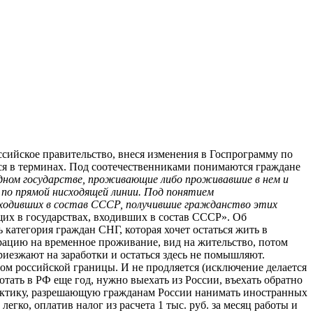
сийское правительство, внеся изменения в Госпрограмму по
ься в терминах. Под соотечественниками понимаются граждане
одном государстве, проживающие либо проживавшие в нем и
 по прямой нисходящей линии. Под понятием
ходивших в состав СССР, получившие гражданство этих
х в государствах, входивших в состав СССР». Об
ь категория граждан СНГ, которая хочет остаться жить в
рацию на временное проживание, вид на жительство, потом
риезжают на заработки и остаться здесь не помышляют.
том российской границы. И не продляется (исключение делается
тать в РФ еще год, нужно выехать из России, въехать обратно
практику, разрешающую гражданам России нанимать иностранных
гко, оплатив налог из расчета 1 тыс. руб. за месяц работы и