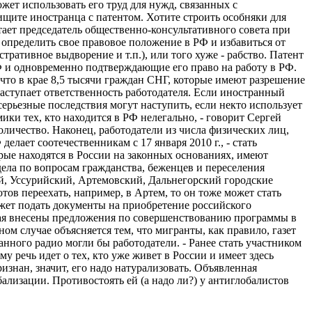
ожет использовать его труд для нужд, связанных с
ищите иностранца с патентом. Хотите строить особняки для
итает председатель общественно-консультативного совета при
ределить свое правовое положение в РФ и избавиться от
ативное выдворение и т.п.), или того хуже - рабство. Патент
Ф и одновременно подтверждающие его право на работу в РФ.
что в крае 8,5 тысячи граждан СНГ, которые имеют разрешение
наступает ответственность работодателя. Если иностранный
 серьезные последствия могут наступить, если некто использует
ики тех, кто находится в РФ нелегально, - говорит Сергей
количество. Наконец, работодатели из числа физических лиц,
елает соотечественникам с 17 января 2010 г., - стать
рые находятся в России на законных основаниях, имеют
дела по вопросам гражданства, беженцев и переселения
, Уссурийский, Артемовский, Дальнегорский городские
ов переехать, например, в Артем, то он тоже может стать
жет подать документы на приобретение российского
края внесены предложения по совершенствованию программы в
ом случае объясняется тем, что мигранты, как правило, газет
ного радио могли бы работодатели. - Ранее стать участником
 речь идет о тех, кто уже живет в России и имеет здесь
изнан, значит, его надо натурализовать. Объявленная
ализации. Противостоять ей (а надо ли?) у антиглобалистов