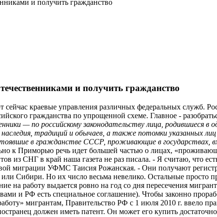
енниками и получить гражданство
отечественниками и получить гражданство
т сейчас краевые управления различных федеральных служб. Рос
сийского гражданства по упрощенной схеме. Главное - разобрат
нники — по российскому законодательству лица, родившиеся в 
 наследия, традиций и обычаев, а также потомки указанных лиц
стоявшие в гражданстве СССР, проживающие в государствах, в
о к Приморью речь идет большей частью о лицах, «проживающи
в из СНГ в край наша газета не раз писала. - Я считаю, что ест
довой миграции УФМС Таисия Рожанская. - Они получают регист
е или Сибири. Но их число весьма невелико. Остальные просто п
ние на работу выдается ровно на год со дня пересечения мигран
ами и РФ есть специальное соглашение). Чтобы законно прорабо
а работу» мигрантам, Правительство РФ с 1 июля 2010 г. ввело 
странец должен иметь патент. Он может его купить достаточно ле