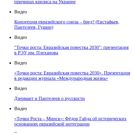
причинах кризиса на Украине
Видео
Концепция евразийского союза – бред? (Евстафьев,
Пантелеев, Гущин)
Видео
"Точки роста: Евразийская повестка 2030": презентация
в РЭУ им. Плеханова
Видео
«Точки роста: Евразийская повестка 2030». Презентация
в редакции журнала «Международная жизнь»
Видео
Дзермант и Пантелеев о русскости
Видео
«Точки Роста – Минск»: Фёдор Гайда об исторических
основаниях евразийской интеграции