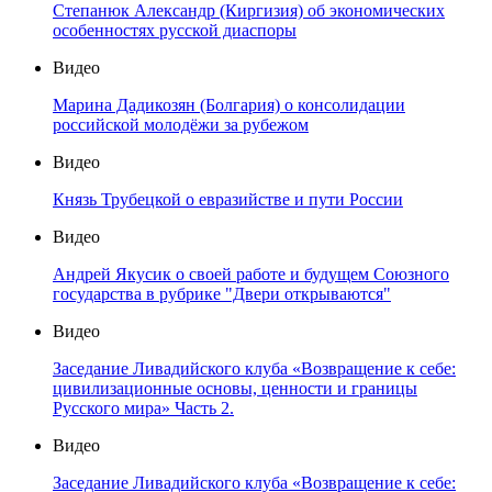
Степанюк Александр (Киргизия) об экономических
особенностях русской диаспоры
Видео
Марина Дадикозян (Болгария) о консолидации
российской молодёжи за рубежом
Видео
Князь Трубецкой о евразийстве и пути России
Видео
Андрей Якусик о своей работе и будущем Союзного
государства в рубрике "Двери открываются"
Видео
Заседание Ливадийского клуба «Возвращение к себе:
цивилизационные основы, ценности и границы
Русского мира» Часть 2.
Видео
Заседание Ливадийского клуба «Возвращение к себе: