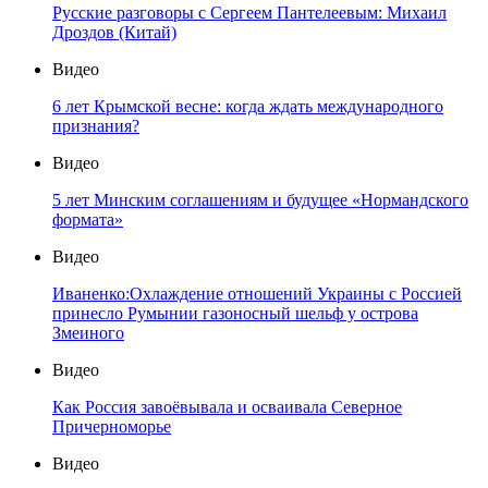
Русские разговоры с Сергеем Пантелеевым: Михаил
Дроздов (Китай)
Видео
6 лет Крымской весне: когда ждать международного
признания?
Видео
5 лет Минским соглашениям и будущее «Нормандского
формата»
Видео
Иваненко:Охлаждение отношений Украины с Россией
принесло Румынии газоносный шельф у острова
Змеиного
Видео
Как Россия завоёвывала и осваивала Северное
Причерноморье
Видео