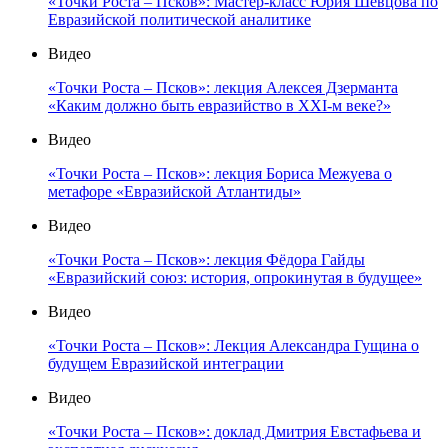
«Точки Роста – Псков»: Мастер-класс Юрия Шевцова по
Евразийской политической аналитике
Видео
«Точки Роста – Псков»: лекция Алексея Дзерманта
«Каким должно быть евразийство в XXI-м веке?»
Видео
«Точки Роста – Псков»: лекция Бориса Межуева о
метафоре «Евразийской Атлантиды»
Видео
«Точки Роста – Псков»: лекция Фёдора Гайды
«Евразийский союз: история, опрокинутая в будущее»
Видео
«Точки Роста – Псков»: Лекция Александра Гущина о
будущем Евразийской интеграции
Видео
«Точки Роста – Псков»: доклад Дмитрия Евстафьева и