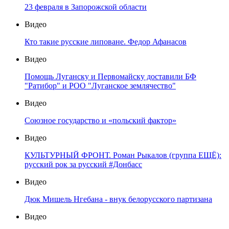
23 февраля в Запорожской области
Видео
Кто такие русские липоване. Федор Афанасов
Видео
Помощь Луганску и Первомайску доставили БФ
"Ратибор" и РОО "Луганское землячество"
Видео
Союзное государство и «польский фактор»
Видео
КУЛЬТУРНЫЙ ФРОНТ. Роман Рыкалов (группа ЕЩЁ):
русский рок за русский #Донбасс
Видео
Дюк Мишель Нгебана - внук белорусского партизана
Видео