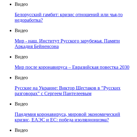
Видео
Белорусский гамбит: кризис отношений или чья-то
недоработка?
Видео
Мир - наш. Институт Русского зарубежья. Памяти
Аркадия Бейненсона
Видео
Мир после коронавируса – Евразийская повестка 2030
Видео
Русские на Украине: Виктор Шестаков в "Русских
разговорах" с Сергеем Пантелеевым
Видео
Пандемия коронавируса, мировой экономический
кризис, ЕАЭС и ЕС: победа изоляционизма?
Видео