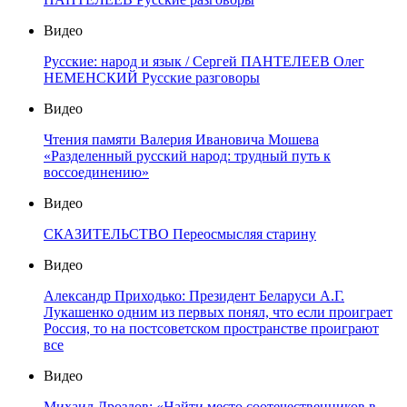
Видео
Русские: народ и язык / Сергей ПАНТЕЛЕЕВ Олег
НЕМЕНСКИЙ Русские разговоры
Видео
Чтения памяти Валерия Ивановича Мошева
«Разделенный русский народ: трудный путь к
воссоединению»
Видео
СКАЗИТЕЛЬСТВО Переосмысляя старину
Видео
Александр Приходько: Президент Беларуси А.Г.
Лукашенко одним из первых понял, что если проиграет
Россия, то на постсоветском пространстве проиграют
все
Видео
Михаил Дроздов: «Найти место соотечественников в