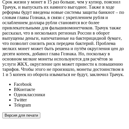
Срок жизни у монет в 15 раз больше, чем у купюр, пояснил
Трачук, и выпускать их намного выгоднее. Также в ходе
реформы будут введены новые системы защиты банкнот – по
словам главы Гознака, в связи с укреплением рубля и
ослаблением доллара рубли становятся все более
привлекательными для фальшивомонетчиков. Трачук также
рассказал, что в нескольких регионах России в оборот
выпущены деньги, напечатанные на бактерицидной бумаге,
что позволит снизить риск передачи бактерий. Проблема
мелких монет может быть решена и путём округления цен до
десяти копеек, добавил глава Гознака. Но, поскольку в
основном мелкие монеты используются для расчётов за
услуги ЖКХ, округление цен может привести к повышению
тарифов. Чтобы этого не произошло, монеты достоинством в
1 и 5 копеек из оборота изыматься не будут, заключил Трачук.
Facebook
ВКонтакте
Одноклассники
Twitter
Telegram
Версия для печати