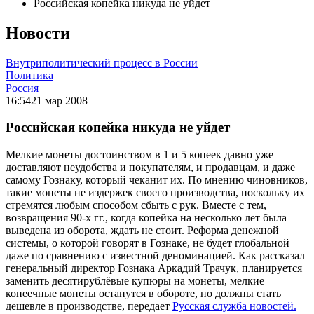
Российская копейка никуда не уйдет
Новости
Внутриполитический процесс в России
Политика
Россия
16:54
21 мар 2008
Российская копейка никуда не уйдет
Мелкие монеты достоинством в 1 и 5 копеек давно уже
доставляют неудобства и покупателям, и продавцам, и даже
самому Гознаку, который чеканит их. По мнению чиновников,
такие монеты не издержек своего производства, поскольку их
стремятся любым способом сбыть с рук. Вместе с тем,
возвращения 90-х гг., когда копейка на несколько лет была
выведена из оборота, ждать не стоит. Реформа денежной
системы, о которой говорят в Гознаке, не будет глобальной
даже по сравнению с известной деноминацией. Как рассказал
генеральный директор Гознака Аркадий Трачук, планируется
заменить десятирублёвые купюры на монеты, мелкие
копеечные монеты останутся в обороте, но должны стать
дешевле в производстве, передает
Русская служба новостей.