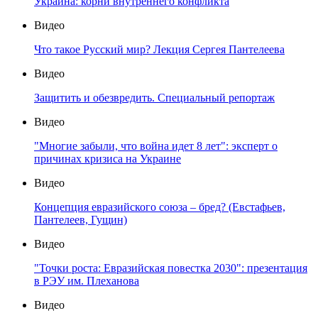
Украина: корни внутреннего конфликта
Видео
Что такое Русский мир? Лекция Сергея Пантелеева
Видео
Защитить и обезвредить. Специальный репортаж
Видео
"Многие забыли, что война идет 8 лет": эксперт о
причинах кризиса на Украине
Видео
Концепция евразийского союза – бред? (Евстафьев,
Пантелеев, Гущин)
Видео
"Точки роста: Евразийская повестка 2030": презентация
в РЭУ им. Плеханова
Видео