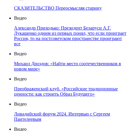
СКАЗИТЕЛЬСТВО Переосмысляя старину
Видео
Александр Приходько: Президент Беларуси А.Г.
Лукашенко одним из первых понял, что если проиграет
Россия, то на постсоветском пространстве проиграют
все
Видео
Михаил Дроздов: «Найти место соотечественников в
новом мире»
Видео
Преображенский клуб. «Российские традиционные
ценности: как строить Образ Будущего»
Видео
Ливадийский форум 2024. Интервью с Сергеем
Пантелеевым
Видео