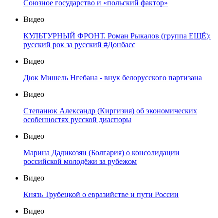
Союзное государство и «польский фактор»
Видео
КУЛЬТУРНЫЙ ФРОНТ. Роман Рыкалов (группа ЕЩЁ):
русский рок за русский #Донбасс
Видео
Дюк Мишель Нгебана - внук белорусского партизана
Видео
Степанюк Александр (Киргизия) об экономических
особенностях русской диаспоры
Видео
Марина Дадикозян (Болгария) о консолидации
российской молодёжи за рубежом
Видео
Князь Трубецкой о евразийстве и пути России
Видео