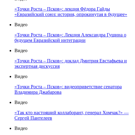
«Точки Роста – Псков»: лекция Фёдора Гайды
«Евразийский союз: история, опрокинутая в будущее»
Видео
«Точки Роста – Псков»: Лекция Александра Гущина о
будущем Евразийской интеграции
Видео
«Точки Роста – Псков»: доклад Дмитрия Евстафьева и
экспертная дискуссия
Видео
«Точки Роста – Псков»: видеоприветствие сенатора
Владимира Джабарова
Видео
«Так кто настоящий коллаборант, генерал Хомчак?» —
Сергей Пантелеев
Видео