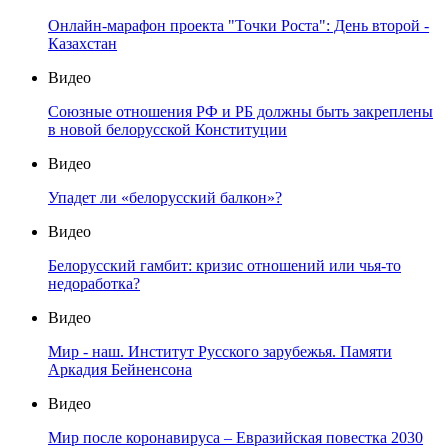
Онлайн-марафон проекта "Точки Роста": День второй -
Казахстан
Видео
Союзные отношения РФ и РБ должны быть закреплены
в новой белорусской Конституции
Видео
Упадет ли «белорусский балкон»?
Видео
Белорусский гамбит: кризис отношений или чья-то
недоработка?
Видео
Мир - наш. Институт Русского зарубежья. Памяти
Аркадия Бейненсона
Видео
Мир после коронавируса – Евразийская повестка 2030