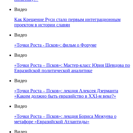
Видео
Как Крещение Руси стало первым интеграционным
проектом в истории славян
Видео
«Точки Роста - Псков»: фильм о Форуме
Видео
«Точки Роста – Псков»: Мастер-класс Юрия Шевцова по
Евразийской политической аналитике
Видео
«Точки Роста – Псков»: лекция Алексея Дзерманта
«Каким должно быть евразийство в XXI-м веке?»
Видео
«Точки Роста – Псков»: лекция Бориса Межуева о
метафоре «Евразийской Атлантиды»
Видео