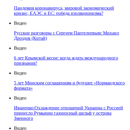
Пандемия коронавируса, мировой экономический
кризис, ЕАЭС и ЕС: победа изоляционизма?
Видео
Русские разговоры с Сергеем Пантелеевым: Михаил
Дроздов (Китай)
Видео
6 лет Крымской весне: когда ждать международного
признания?
Видео
5 лет Минским соглашениям и будущее «Нормандского
формата»
Видео
Иваненко:Охлаждение отношений Украины с Россией
принесло Румынии газоносный шельф у острова
Змеиного
Видео