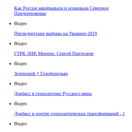
Как Россия завоёвывала и осваивала Северное
Причерноморье
Видео
Президентские выборы на Украине-2019
Видео
ГТРК ЛНР. Мнение. Сергей Пантелеев
Видео
Зеленский ≠ Голобородько
Видео
Донбасс в геополитике Русского мира
Видео
Донбасс в центре геополитических трансформаций - 1
Видео