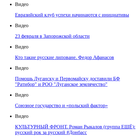
Видео
Евразийский клуб успехи начинаются с инициативы
Видео
23 февраля в Запорожской области
Видео
Кто такие русские липоване. Федор Афанасов
Видео
Помощь Луганску и Первомайску доставили БФ
"Ратибор" и РОО "Луганское землячество"
Видео
Союзное государство и «польский фактор»
Видео
КУЛЬТУРНЫЙ ФРОНТ. Роман Рыкалов (группа ЕЩЁ):
русский рок за русский #Донбасс