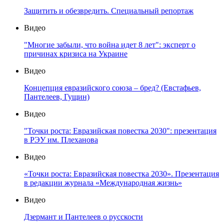
Защитить и обезвредить. Специальный репортаж
Видео
"Многие забыли, что война идет 8 лет": эксперт о
причинах кризиса на Украине
Видео
Концепция евразийского союза – бред? (Евстафьев,
Пантелеев, Гущин)
Видео
"Точки роста: Евразийская повестка 2030": презентация
в РЭУ им. Плеханова
Видео
«Точки роста: Евразийская повестка 2030». Презентация
в редакции журнала «Международная жизнь»
Видео
Дзермант и Пантелеев о русскости