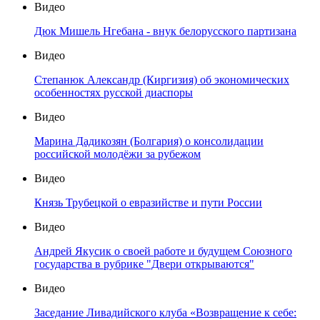
Видео
Дюк Мишель Нгебана - внук белорусского партизана
Видео
Степанюк Александр (Киргизия) об экономических
особенностях русской диаспоры
Видео
Марина Дадикозян (Болгария) о консолидации
российской молодёжи за рубежом
Видео
Князь Трубецкой о евразийстве и пути России
Видео
Андрей Якусик о своей работе и будущем Союзного
государства в рубрике "Двери открываются"
Видео
Заседание Ливадийского клуба «Возвращение к себе: