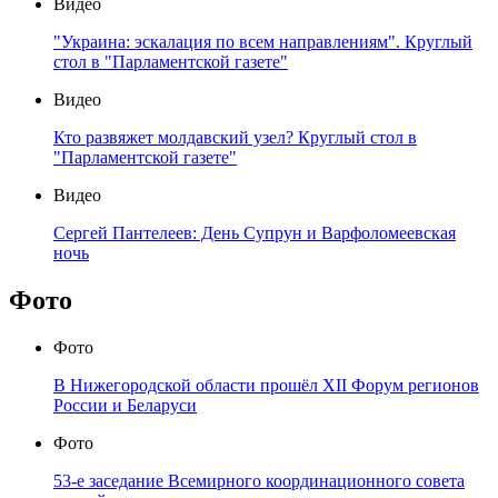
Видео
"Украина: эскалация по всем направлениям". Круглый
стол в "Парламентской газете"
Видео
Кто развяжет молдавский узел? Круглый стол в
"Парламентской газете"
Видео
Сергей Пантелеев: День Супрун и Варфоломеевская
ночь
Фото
Фото
В Нижегородской области прошёл XII Форум регионов
России и Беларуси
Фото
53-е заседание Всемирного координационного совета