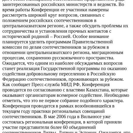
заинтересованных российских министерств и ведомств. Во
время работы Конференции ее участники намерены
рассмотреть широкий круг вопросов, связанных с
положением российских соотечественников в
центральноазиатском регионе, а также обсудить проблемы их
сотрудничества и установления прочных контактов с
исторической родиной – Россией. Особое внимание
планируется уделить программам Правительственной
комиссии по делам соотечественников за рубежом в
отношении центральноазиатского региона, миграционным
процессам, сохранению русскоязычного пространства.
Ожидается, что одним из наиболее обсуждаемых вопросов
станет реализация Государственной программы по оказанию
содействия добровольному переселению в Российскую
Федерацию соотечественников, проживающих за рубежом.
Как сообщает Пресс-служба МИД РФ, Конференция
проводится по согласованию с властями Казахстана, которые
оказывают организаторам всемерное содействие. Необходимо
отметить, что это не первое собрание подобного характера.
Конференция проводится в рамках возобновившейся в
текущем году практики региональных совещаний
соотечественников. В мае 2006 года в Вильнюсе уже
состоялась региональная конференция, в которой приняли
участие представители более 60 объединений
соотечественников Литвы, Латвии и Эстонии. Ожидается, что