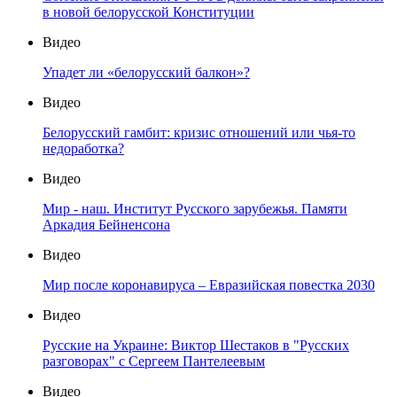
в новой белорусской Конституции
Видео
Упадет ли «белорусский балкон»?
Видео
Белорусский гамбит: кризис отношений или чья-то
недоработка?
Видео
Мир - наш. Институт Русского зарубежья. Памяти
Аркадия Бейненсона
Видео
Мир после коронавируса – Евразийская повестка 2030
Видео
Русские на Украине: Виктор Шестаков в "Русских
разговорах" с Сергеем Пантелеевым
Видео