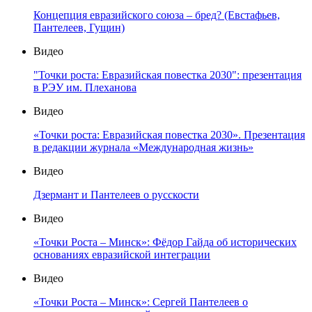
Концепция евразийского союза – бред? (Евстафьев,
Пантелеев, Гущин)
Видео
"Точки роста: Евразийская повестка 2030": презентация
в РЭУ им. Плеханова
Видео
«Точки роста: Евразийская повестка 2030». Презентация
в редакции журнала «Международная жизнь»
Видео
Дзермант и Пантелеев о русскости
Видео
«Точки Роста – Минск»: Фёдор Гайда об исторических
основаниях евразийской интеграции
Видео
«Точки Роста – Минск»: Сергей Пантелеев о