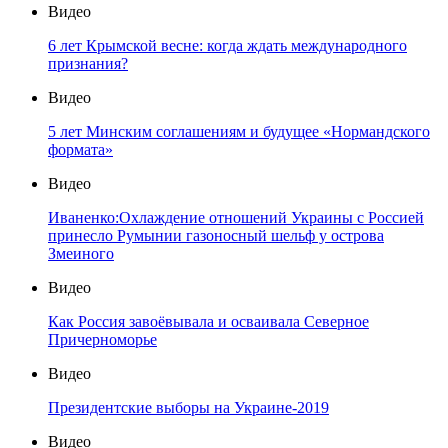
Видео
6 лет Крымской весне: когда ждать международного
признания?
Видео
5 лет Минским соглашениям и будущее «Нормандского
формата»
Видео
Иваненко:Охлаждение отношений Украины с Россией
принесло Румынии газоносный шельф у острова
Змеиного
Видео
Как Россия завоёвывала и осваивала Северное
Причерноморье
Видео
Президентские выборы на Украине-2019
Видео