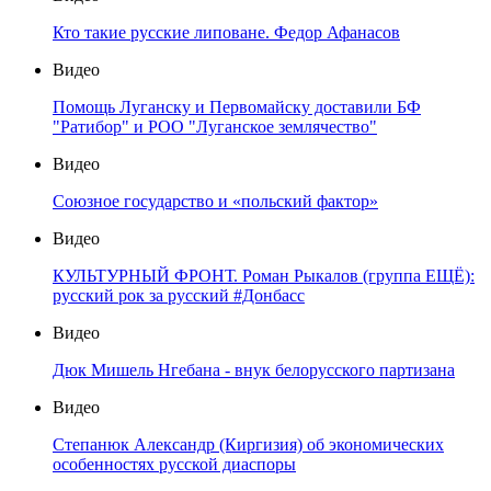
Кто такие русские липоване. Федор Афанасов
Видео
Помощь Луганску и Первомайску доставили БФ
"Ратибор" и РОО "Луганское землячество"
Видео
Союзное государство и «польский фактор»
Видео
КУЛЬТУРНЫЙ ФРОНТ. Роман Рыкалов (группа ЕЩЁ):
русский рок за русский #Донбасс
Видео
Дюк Мишель Нгебана - внук белорусского партизана
Видео
Степанюк Александр (Киргизия) об экономических
особенностях русской диаспоры