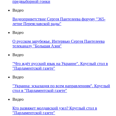
предвыборной гонки
Видео
Видеоприветствие Сергея Пантелеева форуму "365-
летие Переяславской рады"
Видео
О русском зарубежье. Интервью Сергея Пантелеева
телеканалу "Большая Азия"
Видео
"Что ждёт русский язык на Украине". Круглый стол в
"Парламентской газете"
Видео
"Украина: эскалация по всем направлениям". Круглый
стол в "Парламентской газете"
Видео
Кто развяжет молдавский узел? Круглый стол в
"Парламентской газете"