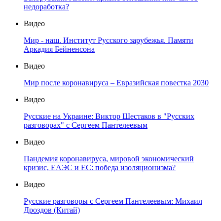
недоработка?
Видео
Мир - наш. Институт Русского зарубежья. Памяти
Аркадия Бейненсона
Видео
Мир после коронавируса – Евразийская повестка 2030
Видео
Русские на Украине: Виктор Шестаков в "Русских
разговорах" с Сергеем Пантелеевым
Видео
Пандемия коронавируса, мировой экономический
кризис, ЕАЭС и ЕС: победа изоляционизма?
Видео
Русские разговоры с Сергеем Пантелеевым: Михаил
Дроздов (Китай)