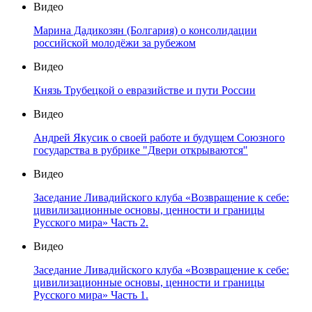
Видео
Марина Дадикозян (Болгария) о консолидации
российской молодёжи за рубежом
Видео
Князь Трубецкой о евразийстве и пути России
Видео
Андрей Якусик о своей работе и будущем Союзного
государства в рубрике "Двери открываются"
Видео
Заседание Ливадийского клуба «Возвращение к себе:
цивилизационные основы, ценности и границы
Русского мира» Часть 2.
Видео
Заседание Ливадийского клуба «Возвращение к себе:
цивилизационные основы, ценности и границы
Русского мира» Часть 1.