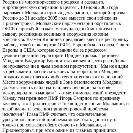
Россию из миротворческого процесса и развалить
миротворческую операцию в целом". 10 июня 2005 года
парламент Молдавии принял декларацию, в которой призвал
Россию до 31 декабря 2005 года вывести свои войска из
Приднестровья. Молдавские парламентарии обратились к
ОБСЕ с просьбой создать международный механизм по
выводу российских военных и вооружения из зоны
конфликта. Взамен Кишинев предлагает ввести в республику
наблюдателей и экспертов ОБСЕ, Европейского союза, Совета
Европы и США, которые следили бы за процессом
демилитаризации территории Приднестровья. Президент
Молдавии Владимир Воронин также заявил, что республика
не нуждается ни в чьем военном присутствии. "Мы не видим
в пребывании российских войск на территории Молдовы
никаких политических либо геостратегических оснований.
Место вооруженных людей в Зоне безопасности Молдовы
должны занять наблюдатели, действующие на основе
международного мандата", - отметил молдавский президент.
Между тем президент ПМР Игорь Смирнов по-прежнему
заявляет, что Приднестровье "не войдет в состав Молдавии, и
такой вариант решения приднестровской проблемы
исключен". Глава ПМР считает, что окончательное
урегулирование этой проблемы может быть достигнуто
только при согласии обеих сторон - и Молдавии, и
Приднестровья, при этом одним из главных принципов