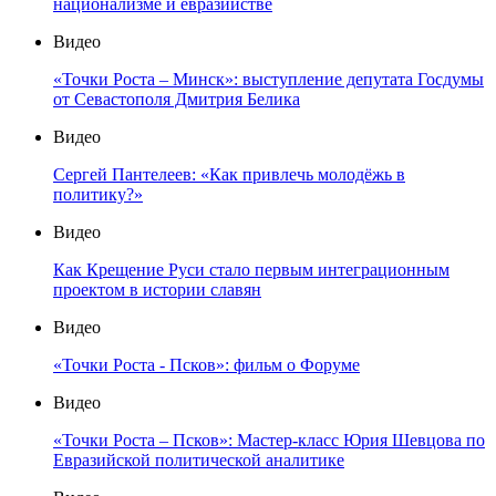
национализме и евразийстве
Видео
«Точки Роста – Минск»: выступление депутата Госдумы
от Севастополя Дмитрия Белика
Видео
Сергей Пантелеев: «Как привлечь молодёжь в
политику?»
Видео
Как Крещение Руси стало первым интеграционным
проектом в истории славян
Видео
«Точки Роста - Псков»: фильм о Форуме
Видео
«Точки Роста – Псков»: Мастер-класс Юрия Шевцова по
Евразийской политической аналитике