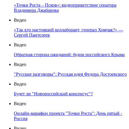
«Точки Роста – Псков»: видеоприветствие сенатора
Владимира Джабарова
Видео
«Так кто настоящий коллаборант, генерал Хомчак?» —
Сергей Пантелеев
Видео
Обратная сторона ожиданий: будни российского Крыма
Видео
"Русские разговоры": Русская идея Федора Достоевского
Видео
Будет ли "Новороссийский консенсус"?
Видео
Онлайн-марафон проекта "Точки Роста": День пятый -
Россия
Видео