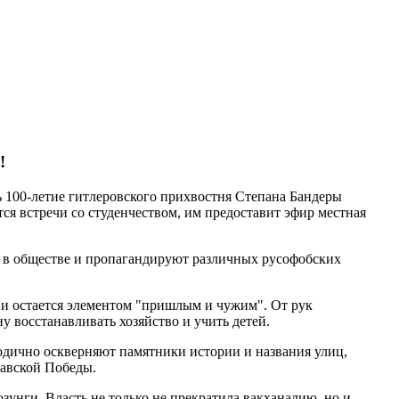
!
ь 100-летие гитлеровского прихвостня Степана Бандеры
ся встречи со студенчеством, им предоставит эфир местная
т в обществе и пропагандируют различных русофобских
л и остается элементом "пришлым и чужим". От рук
 восстанавливать хозяйство и учить детей.
дично оскверняют памятники истории и названия улиц,
тавской Победы.
унги. Власть не только не прекратила вакханалию, но и