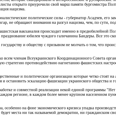
листы открыто приурочили свой марш памяти бургомистра Полта
ация нацизма.
налистические политические силы - губернатор Асадчев, его за
р, не обращают внимания на разгул нацизма, чем, по сути, по
ашистская вакханалия происходит именно в предюбилейной Полт
ть празднование юбилея чуждого галичанина Бандеры. Все это с
государству и обществу с призывом не молчать о том, что прои
о всем членам Всеукраинского Координационного Совета органи
щую стратегию противодействию нагнетанию фашистских настро
щественные и политические организации которые четко стоят н
я и остановить эскалацию фашизации украинского общества и го
работке и совместной реализации некой единой программы "Нет
аждом регионе, в каждом более менее крупном населенном пунк
а, особенно на фоне экономического кризиса упадка производс
не будет места ни так называемой демократии, ни гражданским св