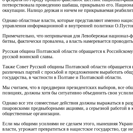
потворствовала проведению шабаша, прикрывало его. Национа
оккупации. Налицо дерзкая и ничем не прикрываемая реабилит
Однако областные власти, которые представляют именно нацио
управления информационной и внутренней политики О.Пустовга
Примечательно, что непривычная для Левобережья национал-ф
битвы, фактически провалена, а власть намеревается проводи
Русская община Полтавской области обращается к Российскому 
русской воинской славы.
Также Совет Русской общины Полтавской области обращается к
различных партий с просьбой и предложением выработать об
государства, в частности в Полтаве и Полтавской области.
Мы считаем, что в преддверии президентских выборов, все об
позициях, должны хотя бы ситуативно объединить свои услили
Однако все эти совместные действия должны выражаться в раз
пиаровскими предвыборными акциями, а серьезной работой в к
общественные организации.
Если мы общими усилиями не сделаем этого, нынешняя Украин
власти, угрожает превратиться в нацистское государство, где 