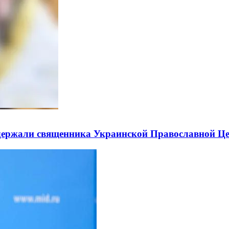
держали священника Украинской Православной Ц