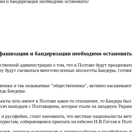
ии и бандеризации необходимо остановить!
фашизации и бандеризации необходимо остановить
ственной администрации о том, что в Полтаве будут праздноват
ну будут съезжаться многочисленные апологеты Бандеры, готовят
новники и так называемые "общественники", активно насаживаю
едь Бандеры.
ъекты хоть имеют к Полтаве какое-то отношение, то Бандера бы
сяч выходцев с Полтавщины, которые ехали на западную Украину
 русофобии, стоит напомнить, что местные националисты мето
 туристам, собирающимся приехать на юбилеи Н.В.Гоголя и Пол
тов, которые скандировали и антироссийские и русофобские лоз