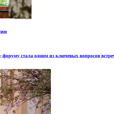
ссию
 форуму стала одним из ключевых вопросов встре