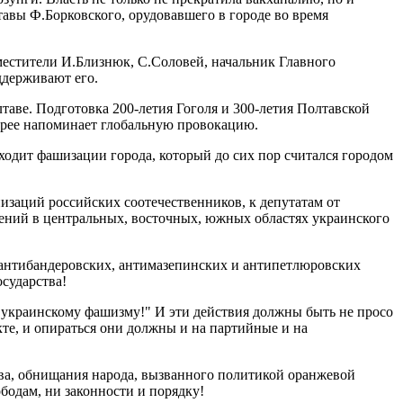
вы Ф.Борковского, орудовавшего в городе во время
местители И.Близнюк, С.Соловей, начальник Главного
ддерживают его.
аве. Подготовка 200-летия Гоголя и 300-летия Полтавской
корее напоминает глобальную провокацию.
сходит фашизации города, который до сих пор считался городом
заций российских соотечественников, к депутатам от
ений в центральных, восточных, южных областях украинского
а антибандеровских, антимазепинских и антипетлюровских
сударства!
 украинскому фашизму!" И эти действия должны быть не просо
те, и опираться они должны и на партийные и на
тва, обнищания народа, вызванного политикой оранжевой
ободам, ни законности и порядку!