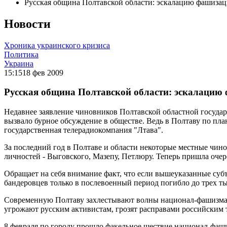
Русская община Полтавской области: эскалацию фашизац
Новости
Хроника украинского кризиса
Политика
Украина
15:15
18 фев 2009
Русская община Полтавской области: эскалацию 
Недавнее заявление чиновников Полтавской областной государ
вызвало бурное обсуждение в обществе. Ведь в Полтаву по пла
государственная телерадиокомпания "Лтава".
За последний год в Полтаве и области некоторые местные чи
личностей - Выговского, Мазепу, Петлюру. Теперь пришла очер
Обращает на себя внимание факт, что если вышеуказанные суб
бандеровцев только в послевоенный период погибло до трех ты
Современную Полтаву захлестывают волны национал-фашизма и
угрожают русским активистам, грозят расправами российским
8 февраля по городу прошло факельное шествие национал-фашис