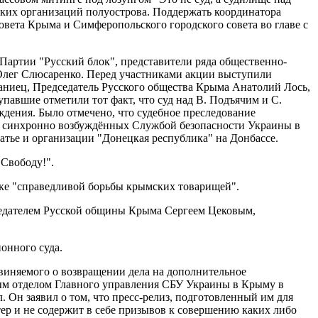
ских организаций полуострова. Поддержать координатора
вета Крыма и Симферопольского городского совета во главе с
Партии "Русский блок", представители ряда общественно-
Олег Слюсаренко. Перед участниками акции выступили
аниец, Председатель Русского общества Крыма Анатолий Лось,
авшие отметили тот факт, что суд над В. Подъячим и С.
дения. Было отмечено, что судебное преследование
ки синхронно возбуждённых Службой безопасности Украины в
атье и организации "Донецкая республика" на Донбассе.
"Свободу!".
жке "справедливой борьбы крымских товарищей".
дседателем Русской общины Крыма Сергеем Цековым,
онного суда.
бвиняемого о возвращении дела на дополнительное
ным отделом Главного управления СБУ Украины в Крыму в
 Он заявил о том, что пресс-релиз, подготовленный им для
тер и не содержит в себе призывов к совершению каких либо