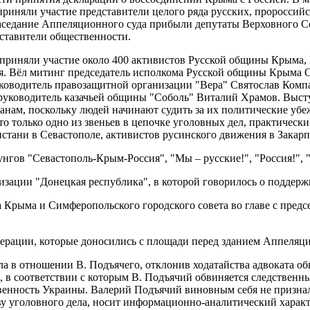
риняли участие представители целого ряда русских, пророссий
аседание Аппеляционного суда прибыли депутаты Верховного Со
ставители общественности.
приняли участие около 400 активистов Русской общины Крыма, 
я. Вёл митинг председатель исполкома Русской общины Крыма 
уководитель правозащитной организации "Вера" Святослав Комп
руководитель казачьей общины "Соболь" Виталий Храмов. Выступ
нам, поскольку людей начинают судить за их политические убеж
о только одно из звеньев в цепочке уголовных дел, практичес
стани в Севастополе, активистов русинского движения в Закарп
гов "Севастополь-Крым-Россия", "Мы – русские!", "Россия!", 
низации "Донецкая республика", в которой говорилось о поддер
а Крыма и Симферопольского городского совета во главе с пре
дерации, которые доносились с площади перед зданием Аппеляци
ла в отношении В. Подъячего, отклонив ходатайства адвоката о
, в соответствии с которым В. Подъячий обвиняется следствен
венность Украины. Валерий Подъячий виновным себя не признал.
ову уголовного дела, носит информационно-аналитический харак