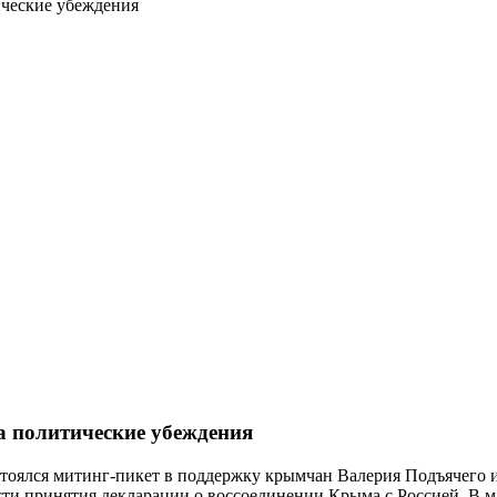
ические убеждения
а политические убеждения
стоялся митинг-пикет в поддержку крымчан Валерия Подъячего
сти принятия декларации о воссоединении Крыма с Россией. В ма