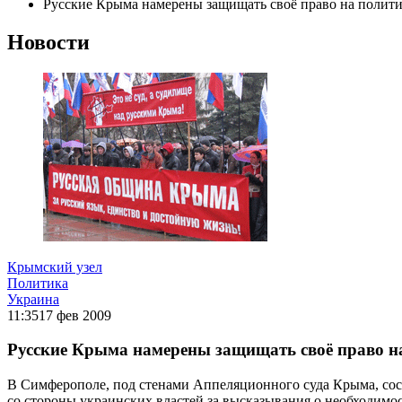
Русские Крыма намерены защищать своё право на полит
Новости
Крымский узел
Политика
Украина
11:35
17 фев 2009
Русские Крыма намерены защищать своё право н
В Симферополе, под стенами Аппеляционного суда Крыма, со
со стороны украинских властей за высказывания о необходимо