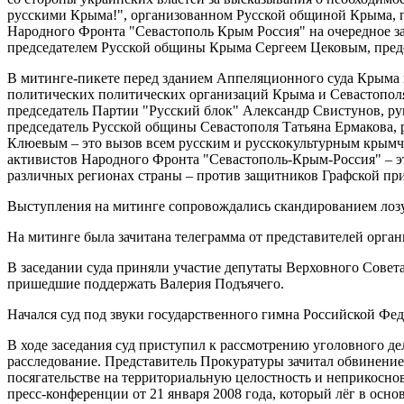
русскими Крыма!", организованном Русской общиной Крыма, п
Народного Фронта "Севастополь Крым Россия" на очередное з
председателем Русской общины Крыма Сергеем Цековым, пред
В митинге-пикете перед зданием Аппеляционного суда Крыма 
политических политических организаций Крыма и Севастопол
председатель Партии "Русский блок" Александр Свистунов, р
председатель Русской общины Севастополя Татьяна Ермакова, 
Клюевым – это вызов всем русским и русскокультурным крымча
активистов Народного Фронта "Севастополь-Крым-Россия" – эт
различных регионах страны – против защитников Графской при
Выступления на митинге сопровождались скандированием лозун
На митинге была зачитана телеграмма от представителей орга
В заседании суда приняли участие депутаты Верховного Совет
пришедшие поддержать Валерия Подъячего.
Начался суд под звуки государственного гимна Российской Фе
В ходе заседания суд приступил к рассмотрению уголовного де
расследование. Представитель Прокуратуры зачитал обвинение
посягательстве на территориальную целостность и неприкосно
пресс-конференции от 21 января 2008 года, который лёг в осн