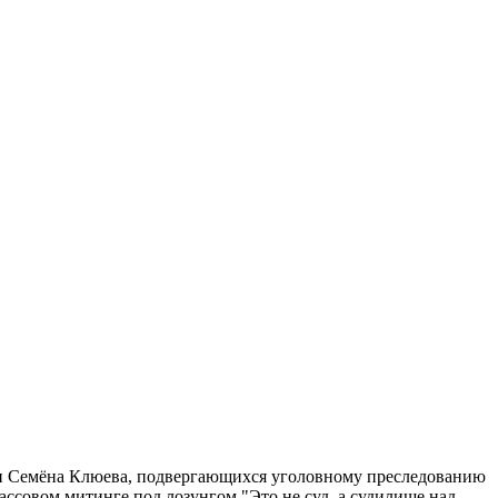
 и Семёна Клюева, подвергающихся уголовному преследованию
ссовом митинге под лозунгом "Это не суд, а судилище над