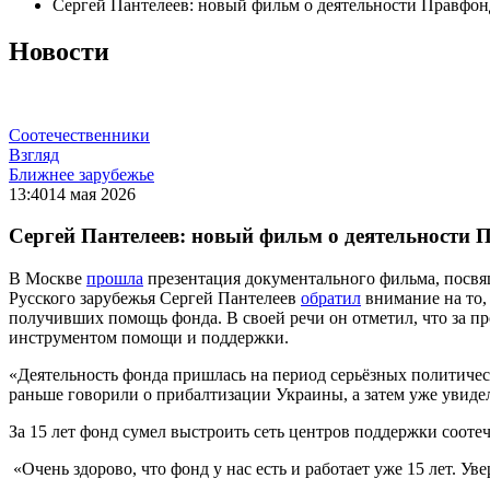
Сергей Пантелеев: новый фильм о деятельности Правфонд
Новости
Соотечественники
Взгляд
Ближнее зарубежье
13:40
14 мая 2026
Сергей Пантелеев: новый фильм о деятельности 
В Москве
прошла
презентация документального фильма, посв
Русского зарубежья Сергей Пантелеев
обратил
внимание на то,
получивших помощь фонда.
В своей речи он отметил, что за 
инструментом помощи и поддержки.
«
Деятельность фонда пришлась на период серьёзных политичес
раньше говорили о прибалтизации Украины, а затем уже увид
За 15 лет фонд сумел выстроить сеть центров поддержки сооте
«Очень здорово, что фонд у нас есть и работает уже 15 лет. У