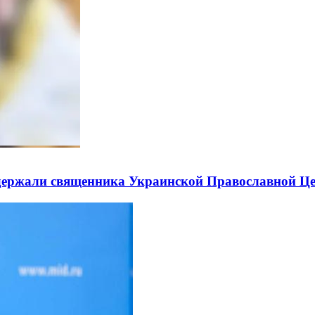
держали священника Украинской Православной Ц