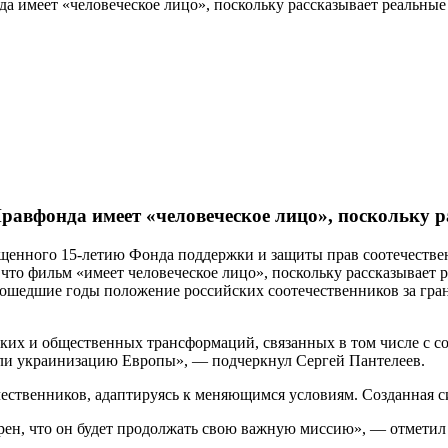
а имеет «человеческое лицо», поскольку рассказывает реальны
Правфонда имеет «человеческое лицо», поскольку 
ященного 15-летию Фонда поддержки и защиты прав соотечест
 что фильм «имеет человеческое лицо», поскольку рассказывает 
прошедшие годы положение российских соотечественников за гра
ких и общественных трансформаций, связанных в том числе с с
ели украинизацию Европы», — подчеркнул Сергей Пантелеев.
чественников, адаптируясь к меняющимся условиям. Созданная си
верен, что он будет продолжать свою важную миссию», — отметил