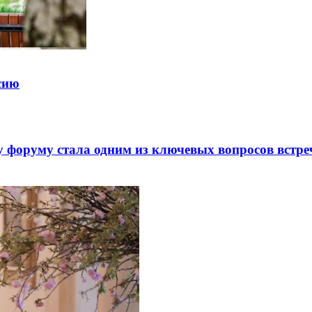
ссию
 форуму стала одним из ключевых вопросов встре