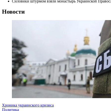
Силовики штурмом взяли монастырь Украинской Правосл
Новости
Хроника украинского кризиса
Политика