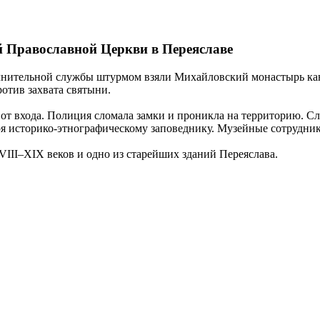
 Православной Церкви в Переяславе
полнительной службы штурмом взяли Михайловский монастырь к
ротив захвата святыни.
от входа. Полиция сломала замки и проникла на территорию. С
ыря историко-этнографическому заповеднику. Музейные сотрудн
II–XIX веков и одно из старейших зданий Переяслава.