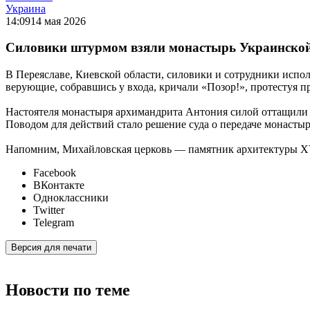
Украина
14:09
14 мая 2026
Силовики штурмом взяли монастырь Украинской
В Переяславе, Киевской области, силовики и сотрудники ис
верующие, собравшись у входа, кричали «Позор!», протестуя п
Настоятеля монастыря архимандрита Антония силой оттащили 
Поводом для действий стало решение суда о передаче монаст
Напомним, Михайловская церковь — памятник архитектуры XVI
Facebook
ВКонтакте
Одноклассники
Twitter
Telegram
Версия для печати
Новости по теме