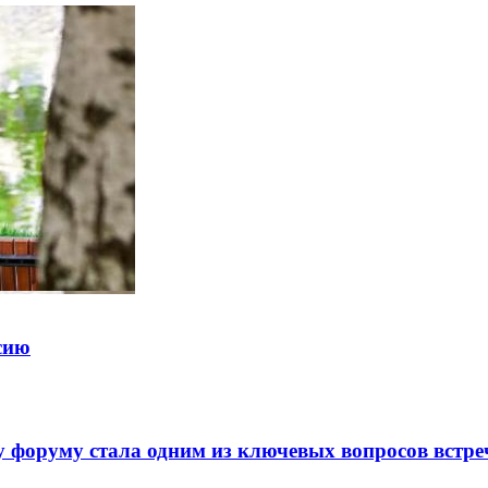
ссию
 форуму стала одним из ключевых вопросов встре