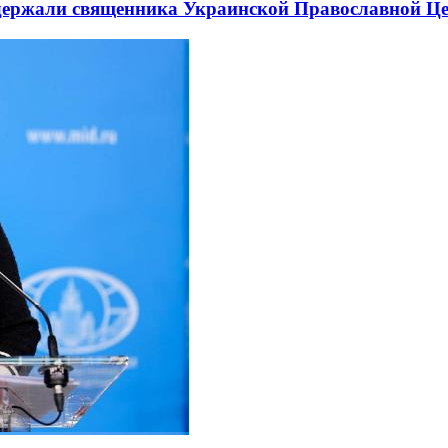
держали священника Украинской Православной Ц