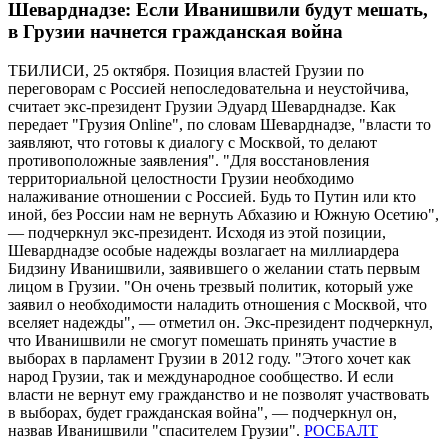
Шеварднадзе: Если Иванишвили будут мешать,
в Грузии начнется гражданская война
ТБИЛИСИ, 25 октября. Позиция властей Грузии по
переговорам с Россией непоследовательна и неустойчива,
считает экс-президент Грузии Эдуард Шеварднадзе. Как
передает "Грузия Online", по словам Шеварднадзе, "власти то
заявляют, что готовы к диалогу с Москвой, то делают
противоположные заявления". "Для восстановления
территориальной целостности Грузии необходимо
налаживание отношении с Россией. Будь то Путин или кто
иной, без России нам не вернуть Абхазию и Южную Осетию",
— подчеркнул экс-президент. Исходя из этой позиции,
Шеварднадзе особые надежды возлагает на миллиардера
Бидзину Иванишвили, заявившего о желании стать первым
лицом в Грузии. "Он очень трезвый политик, который уже
заявил о необходимости наладить отношения с Москвой, что
вселяет надежды", — отметил он. Экс-президент подчеркнул,
что Иванишвили не смогут помешать принять участие в
выборах в парламент Грузии в 2012 году. "Этого хочет как
народ Грузии, так и международное сообщество. И если
власти не вернут ему гражданство и не позволят участвовать
в выборах, будет гражданская война", — подчеркнул он,
назвав Иванишвили "спасителем Грузии".
РОСБАЛТ