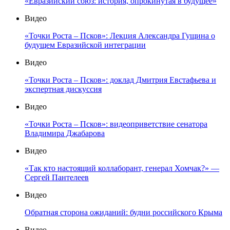
«Евразийский союз: история, опрокинутая в будущее»
Видео
«Точки Роста – Псков»: Лекция Александра Гущина о
будущем Евразийской интеграции
Видео
«Точки Роста – Псков»: доклад Дмитрия Евстафьева и
экспертная дискуссия
Видео
«Точки Роста – Псков»: видеоприветствие сенатора
Владимира Джабарова
Видео
«Так кто настоящий коллаборант, генерал Хомчак?» —
Сергей Пантелеев
Видео
Обратная сторона ожиданий: будни российского Крыма
Видео