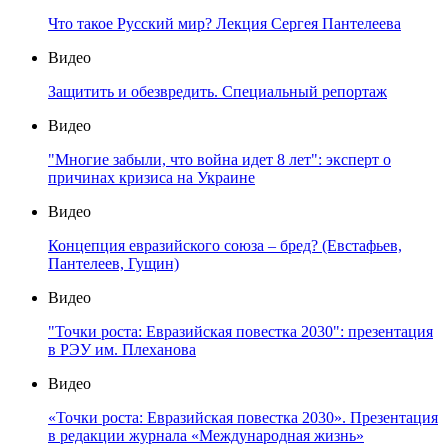
Что такое Русский мир? Лекция Сергея Пантелеева
Видео
Защитить и обезвредить. Специальный репортаж
Видео
"Многие забыли, что война идет 8 лет": эксперт о
причинах кризиса на Украине
Видео
Концепция евразийского союза – бред? (Евстафьев,
Пантелеев, Гущин)
Видео
"Точки роста: Евразийская повестка 2030": презентация
в РЭУ им. Плеханова
Видео
«Точки роста: Евразийская повестка 2030». Презентация
в редакции журнала «Международная жизнь»