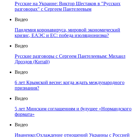
Русские на Украине: Виктор Шестаков в "Русских
разговорах" с Сергеем Пантелеевым
Видео
Пандемия коронавируса, мировой экономический
кризис, ЕАЭС и ЕС: победа изоляционизма?
Видео
Русские разговоры с Сергеем Пантелеевым: Михаил
Дроздов (Китай)
Видео
6 лет Крымской весне: когда ждать международного
признания?
Видео
5 лет Минским соглашениям и будущее «Нормандского
формата»
Видео
Иваненко:Охлаждение отношений Украины с Россией