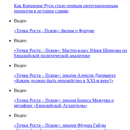
Как Крещение Руси стало первым интеграционным
проектом в истории славян
Видео
«Точки Роста - Псков»: фильм о Форуме
Видео
«Точки Роста – Псков»: Мастер-класс Юрия Шевцова по
Евразийской политической аналитике
Видео
«Точки Роста – Псков»: лекция Алексея Дзерманта
«Каким должно быть евразийство в XXI-м веке?»
Видео
«Точки Роста – Псков»: лекция Бориса Межуева о
метафоре «Евразийской Атлантиды»
Видео
«Точки Роста – Псков»: лекция Фёдора Гайды