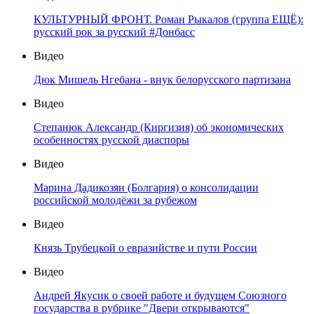
КУЛЬТУРНЫЙ ФРОНТ. Роман Рыкалов (группа ЕЩЁ):
русский рок за русский #Донбасс
Видео
Дюк Мишель Нгебана - внук белорусского партизана
Видео
Степанюк Александр (Киргизия) об экономических
особенностях русской диаспоры
Видео
Марина Дадикозян (Болгария) о консолидации
российской молодёжи за рубежом
Видео
Князь Трубецкой о евразийстве и пути России
Видео
Андрей Якусик о своей работе и будущем Союзного
государства в рубрике "Двери открываются"