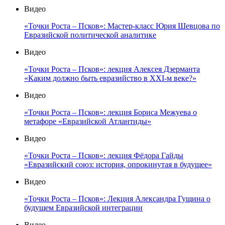
Видео
«Точки Роста – Псков»: Мастер-класс Юрия Шевцова по
Евразийской политической аналитике
Видео
«Точки Роста – Псков»: лекция Алексея Дзерманта
«Каким должно быть евразийство в XXI-м веке?»
Видео
«Точки Роста – Псков»: лекция Бориса Межуева о
метафоре «Евразийской Атлантиды»
Видео
«Точки Роста – Псков»: лекция Фёдора Гайды
«Евразийский союз: история, опрокинутая в будущее»
Видео
«Точки Роста – Псков»: Лекция Александра Гущина о
будущем Евразийской интеграции
Видео