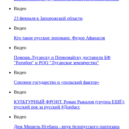
Видео
23 февраля в Запорожской области
Видео
Кто такие русские липоване. Федор Афанасов
Видео
Помощь Луганску и Первомайску доставили БФ
"Ратибор" и РОО "Луганское землячество"
Видео
Союзное государство и «польский фактор»
Видео
КУЛЬТУРНЫЙ ФРОНТ. Роман Рыкалов (группа ЕЩЁ):
русский рок за русский #Донбасс
Видео
Дюк Мишель Нгебана - внук белорусского партизана