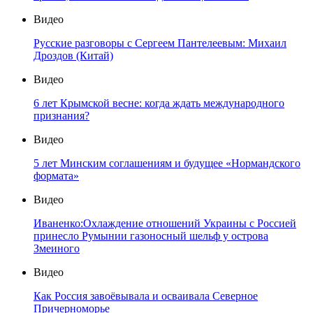
Видео
Русские разговоры с Сергеем Пантелеевым: Михаил
Дроздов (Китай)
Видео
6 лет Крымской весне: когда ждать международного
признания?
Видео
5 лет Минским соглашениям и будущее «Нормандского
формата»
Видео
Иваненко:Охлаждение отношений Украины с Россией
принесло Румынии газоносный шельф у острова
Змеиного
Видео
Как Россия завоёвывала и осваивала Северное
Причерноморье