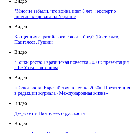
Видео
"Многие забыли, что война идет 8 лет": эксперт о
причинах кризиса на Украине
Видео
Концепция евразийского союза – бред? (Евстафьев,
Пантелеев, Гущин)
Видео
"Точки роста: Евразийская повестка 2030": презентация
в РЭУ им. Плеханова
Видео
«Точки роста: Евразийская повестка 2030». Презентация
в редакции журнала «Международная жизнь»
Видео
Дзермант и Пантелеев о русскости
Видео