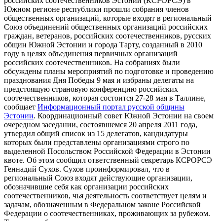
российских соотечественников Эстонии (КСРОРСЭ) в
Южном регионе республики прошли собрания членов
общественных организаций, которые входят в региональный
Союз объединений общественных организаций российских
граждан, ветеранов, российских соотечественников, русских
общин Южной Эстонии и города Тарту, созданный в 2010
году в целях объединения первичных организаций
российских соотечественников. На собраниях были
обсуждены планы мероприятий по подготовке и проведению
празднования Дня Победы 9 мая и избраны делегаты на
предстоящую страновую конференцию российских
соотечественников, которая состоится 27-28 мая в Таллине,
сообщает
Информационный портал русской общины
Эстонии
. Координационный совет Южной Эстонии на своем
очередном заседании, состоявшемся 20 апреля 2011 года,
утвердил общий список из 15 делегатов, кандидатуры
которых были представлены организациями строго по
выделенной Посольством Российской Федерации в Эстонии
квоте. Об этом сообщил ответственный секретарь КСРОРСЭ
Геннадий Сухов. Сухов проинформировал, что в
региональный Союз входят действующие организации,
обозначившие себя как организации российских
соотечественников, чья деятельность соответствует целям и
задачам, обозначенным в Федеральном законе Российской
Федерации о соотечественниках, проживающих за рубежом.