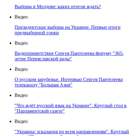
Выборы в Молдове: каких итогов ждать?
Видео
Президентские выборы на Украине. Первые итоги
предвыборной гонки
Видео
Видеоприветствие Сергея Пантелеева форуму "365-
летие Переяславской рады"
Видео
О русском зарубежье. Интервью Сергея Пантелеева
телеканалу "Большая Азия"
Видео
"Что ждёт русский язык на Украине". Круглый стол в
"Парламентской газете"
Видео
"Украина: эскалация по всем направлениям". Круглый