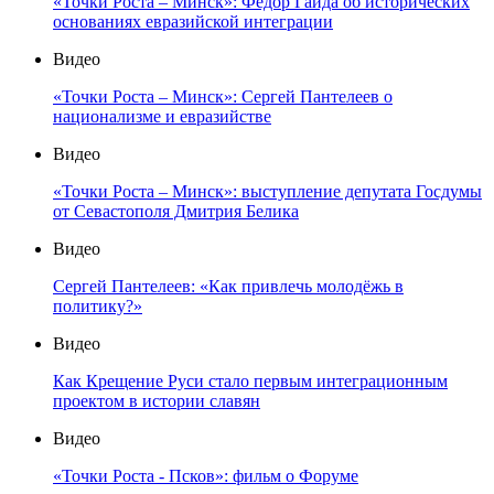
«Точки Роста – Минск»: Фёдор Гайда об исторических
основаниях евразийской интеграции
Видео
«Точки Роста – Минск»: Сергей Пантелеев о
национализме и евразийстве
Видео
«Точки Роста – Минск»: выступление депутата Госдумы
от Севастополя Дмитрия Белика
Видео
Сергей Пантелеев: «Как привлечь молодёжь в
политику?»
Видео
Как Крещение Руси стало первым интеграционным
проектом в истории славян
Видео
«Точки Роста - Псков»: фильм о Форуме