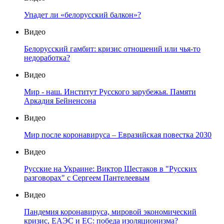
Упадет ли «белорусский балкон»?
Видео
Белорусский гамбит: кризис отношений или чья-то
недоработка?
Видео
Мир - наш. Институт Русского зарубежья. Памяти
Аркадия Бейненсона
Видео
Мир после коронавируса – Евразийская повестка 2030
Видео
Русские на Украине: Виктор Шестаков в "Русских
разговорах" с Сергеем Пантелеевым
Видео
Пандемия коронавируса, мировой экономический
кризис, ЕАЭС и ЕС: победа изоляционизма?