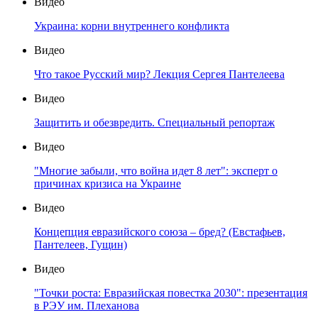
Видео
Украина: корни внутреннего конфликта
Видео
Что такое Русский мир? Лекция Сергея Пантелеева
Видео
Защитить и обезвредить. Специальный репортаж
Видео
"Многие забыли, что война идет 8 лет": эксперт о
причинах кризиса на Украине
Видео
Концепция евразийского союза – бред? (Евстафьев,
Пантелеев, Гущин)
Видео
"Точки роста: Евразийская повестка 2030": презентация
в РЭУ им. Плеханова