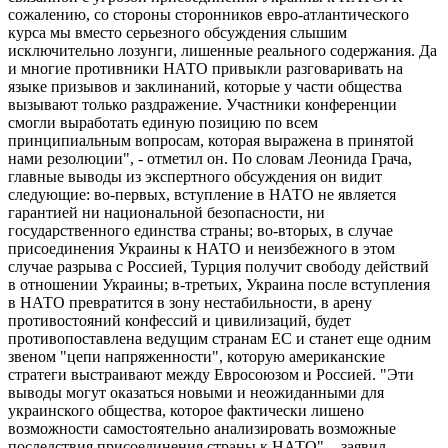
сожалению, со стороны сторонников евро-атлантического
курса мы вместо серьезного обсуждения слышим
исключительно лозунги, лишенные реального содержания. Да
и многие противники НАТО привыкли разговаривать на
языке призывов и заклинаний, которые у части общества
вызывают только раздражение. Участники конференции
смогли выработать единую позицию по всем
принципиальным вопросам, которая выражена в принятой
нами резолюции", - отметил он. По словам Леонида Грача,
главные выводы из экспертного обсуждения он видит
следующие: во-первых, вступление в НАТО не является
гарантией ни национальной безопасности, ни
государственного единства страны; во-вторых, в случае
присоединения Украины к НАТО и неизбежного в этом
случае разрыва с Россией, Турция получит свободу действий
в отношении Украины; в-третьих, Украина после вступления
в НАТО превратится в зону нестабильности, в арену
противостояний конфессий и цивилизаций, будет
противопоставлена ведущим странам ЕС и станет еще одним
звеном "цепи напряженности", которую американские
стратеги выстраивают между Евросоюзом и Россией. "Эти
выводы могут оказаться новыми и неожиданными для
украинского общества, которое фактически лишено
возможности самостоятельно анализировать возможные
последствия присоединения страны к НАТО", - заявил