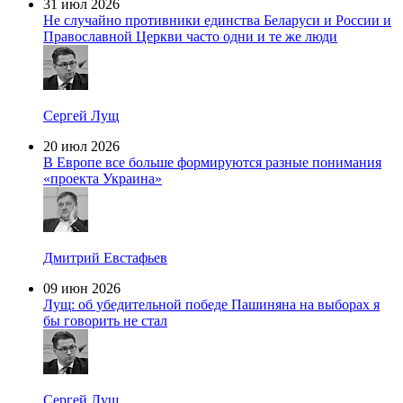
31 июл 2026
Не случайно противники единства Беларуси и России и
Православной Церкви часто одни и те же люди
Сергей Лущ
20 июл 2026
В Европе все больше формируются разные понимания
«проекта Украина»
Дмитрий Евстафьев
09 июн 2026
Лущ: об убедительной победе Пашиняна на выборах я
бы говорить не стал
Сергей Лущ