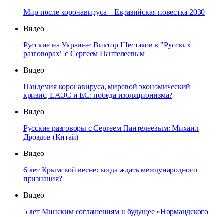
Мир после коронавируса – Евразийская повестка 2030
Видео
Русские на Украине: Виктор Шестаков в "Русских
разговорах" с Сергеем Пантелеевым
Видео
Пандемия коронавируса, мировой экономический
кризис, ЕАЭС и ЕС: победа изоляционизма?
Видео
Русские разговоры с Сергеем Пантелеевым: Михаил
Дроздов (Китай)
Видео
6 лет Крымской весне: когда ждать международного
признания?
Видео
5 лет Минским соглашениям и будущее «Нормандского