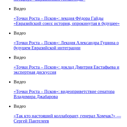
Видео
«Точки Роста – Псков»: лекция Фёдора Гайды
«Евразийский союз: история, опрокинутая в будущее»
Видео
«Точки Роста – Псков»: Лекция Александра Гущина о
будущем Евразийской интеграции
Видео
«Точки Роста – Псков»: доклад Дмитрия Евстафьева и
экспертная дискуссия
Видео
«Точки Роста – Псков»: видеоприветствие сенатора
Владимира Джабарова
Видео
«Так кто настоящий коллаборант, генерал Хомчак?» —
Сергей Пантелеев