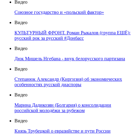
Видео
Союзное государство и «польский фактор»
Видео
КУЛЬТУРНЫЙ ФРОНТ. Роман Рыкалов (группа ЕЩЁ):
русский рок за русский #Донбасс
Видео
Дюк Мишель Нгебана - внук белорусского партизана
Видео
Степанюк Александр (Киргизия) об экономических
особенностях русской диаспоры
Видео
Марина Дадикозян (Болгария) о консолидации
российской молодёжи за рубежом
Видео
Князь Трубецкой о евразийстве и пути России