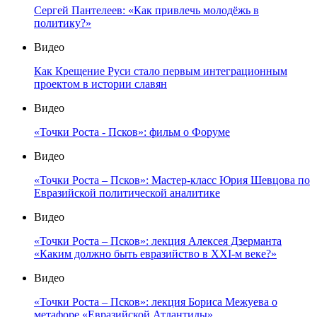
Сергей Пантелеев: «Как привлечь молодёжь в
политику?»
Видео
Как Крещение Руси стало первым интеграционным
проектом в истории славян
Видео
«Точки Роста - Псков»: фильм о Форуме
Видео
«Точки Роста – Псков»: Мастер-класс Юрия Шевцова по
Евразийской политической аналитике
Видео
«Точки Роста – Псков»: лекция Алексея Дзерманта
«Каким должно быть евразийство в XXI-м веке?»
Видео
«Точки Роста – Псков»: лекция Бориса Межуева о
метафоре «Евразийской Атлантиды»