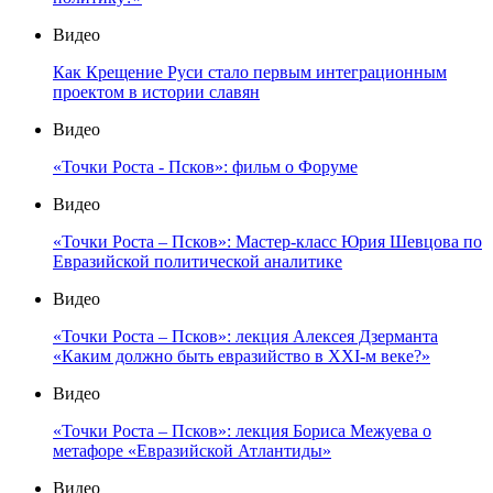
Видео
Как Крещение Руси стало первым интеграционным
проектом в истории славян
Видео
«Точки Роста - Псков»: фильм о Форуме
Видео
«Точки Роста – Псков»: Мастер-класс Юрия Шевцова по
Евразийской политической аналитике
Видео
«Точки Роста – Псков»: лекция Алексея Дзерманта
«Каким должно быть евразийство в XXI-м веке?»
Видео
«Точки Роста – Псков»: лекция Бориса Межуева о
метафоре «Евразийской Атлантиды»
Видео