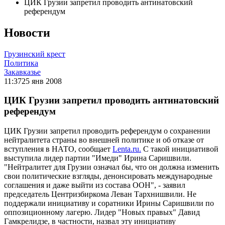
ЦИК Грузии запретил проводить антинатовский
референдум
Новости
Грузинский крест
Политика
Закавказье
11:37
25 янв 2008
ЦИК Грузии запретил проводить антинатовский
референдум
ЦИК Грузии запретил проводить референдум о сохранении
нейтралитета страны во внешней политике и об отказе от
вступления в НАТО, сообщает
Lenta.ru.
С такой инициативой
выступила лидер партии "Имеди" Ирина Саришвили.
"Нейтралитет для Грузии означал бы, что он должна изменить
свои политические взгляды, денонсировать международные
соглашения и даже выйти из состава ООН", - заявил
председатель Центризбиркома Леван Тархнишвили. Не
поддержали инициативу и соратники Ирины Саришвили по
оппозиционному лагерю. Лидер "Новых правых" Давид
Гамкрелидзе, в частности, назвал эту инициативу