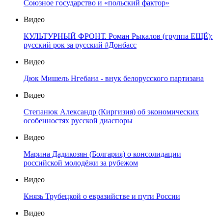
Союзное государство и «польский фактор»
Видео
КУЛЬТУРНЫЙ ФРОНТ. Роман Рыкалов (группа ЕЩЁ):
русский рок за русский #Донбасс
Видео
Дюк Мишель Нгебана - внук белорусского партизана
Видео
Степанюк Александр (Киргизия) об экономических
особенностях русской диаспоры
Видео
Марина Дадикозян (Болгария) о консолидации
российской молодёжи за рубежом
Видео
Князь Трубецкой о евразийстве и пути России
Видео