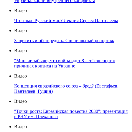
Украина: корни внутреннего конфликта
Видео
Что такое Русский мир? Лекция Сергея Пантелеева
Видео
Защитить и обезвредить. Специальный репортаж
Видео
"Многие забыли, что война идет 8 лет": эксперт о
причинах кризиса на Украине
Видео
Концепция евразийского союза – бред? (Евстафьев,
Пантелеев, Гущин)
Видео
"Точки роста: Евразийская повестка 2030": презентация
в РЭУ им. Плеханова
Видео