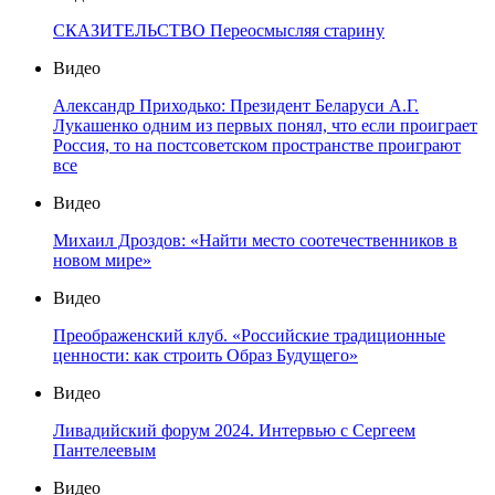
СКАЗИТЕЛЬСТВО Переосмысляя старину
Видео
Александр Приходько: Президент Беларуси А.Г.
Лукашенко одним из первых понял, что если проиграет
Россия, то на постсоветском пространстве проиграют
все
Видео
Михаил Дроздов: «Найти место соотечественников в
новом мире»
Видео
Преображенский клуб. «Российские традиционные
ценности: как строить Образ Будущего»
Видео
Ливадийский форум 2024. Интервью с Сергеем
Пантелеевым
Видео