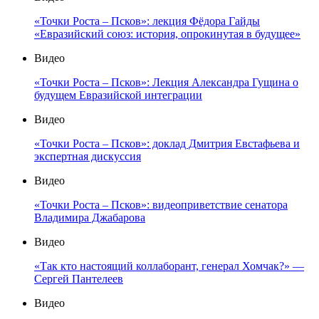
«Точки Роста – Псков»: лекция Фёдора Гайды
«Евразийский союз: история, опрокинутая в будущее»
Видео
«Точки Роста – Псков»: Лекция Александра Гущина о
будущем Евразийской интеграции
Видео
«Точки Роста – Псков»: доклад Дмитрия Евстафьева и
экспертная дискуссия
Видео
«Точки Роста – Псков»: видеоприветствие сенатора
Владимира Джабарова
Видео
«Так кто настоящий коллаборант, генерал Хомчак?» —
Сергей Пантелеев
Видео