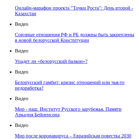
Онлайн-марафон проекта "Точки Роста": День второй -
Казахстан
Видео
Союзные отношения РФ и РБ должны быть закреплены
в новой белорусской Конституции
Видео
Упадет ли «белорусский балкон»?
Видео
Белорусский гамбит: кризис отношений или чья-то
недоработка?
Видео
Мир - наш. Институт Русского зарубежья. Памяти
Аркадия Бейненсона
Видео
Мир после коронавируса – Евразийская повестка 2030