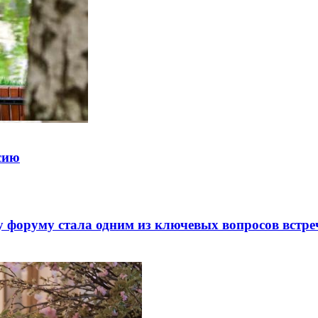
ссию
 форуму стала одним из ключевых вопросов встре