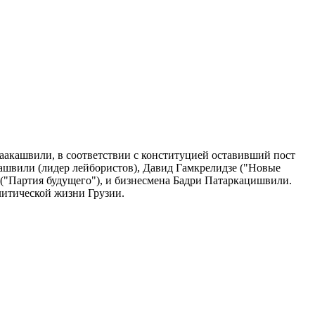
акашвили, в соответствии с конституцией оставивший пост
ашвили (лидер лейбористов), Давид Гамкрелидзе ("Новые
("Партия будущего"), и бизнесмена Бадри Патаркацишвили.
литической жизни Грузии.