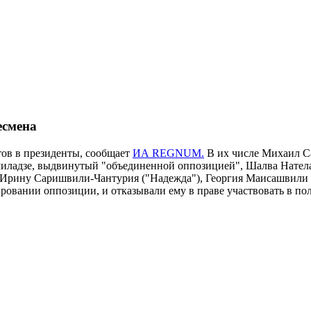
есмена
ов в президенты, сообщает
ИА REGNUM.
В их числе Михаил Са
ечиладзе, выдвинутый "объединенной оппозицией", Шалва Нател
: Ирину Саришвили-Чантурия ("Надежда"), Георгия Маисашвили 
овании оппозиции, и отказывали ему в праве участвовать в по